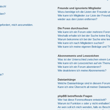
alsch!
Freunde und ignorierte Mitglieder
Wozu benötige ich die Listen der Freunde un
rden?
Wie kann ich Mitglieder zur Liste der Freund
wieder aus den Listen entfernen?
fgefordert, mich anzumelden.
Die Foren durchsuchen
Wie kann ich ein Forum oder mehrere For
Weshalb erhalte ich bei der Suche keine Er
Warum bekomme ich bei der Suche eine lee
Wie kann ich nach Mitgliedern suchen?
Wie kann ich meine eigenen Beiträge und T
Abonnements und Lesezeichen
Was ist der Unterschied zwischen einem L
Wie kann ich ein Lesezeichen auf ein Them
Wie kann ich ein Forum abonnieren?
Wie deaktiviere ich meine Abonnements?
gs?
Dateianhänge
Welche Dateianhänge sind in diesem Forum
Kann ich eine Übersicht all meiner Dateian
phpBB betreffende Fragen
Wer hat diese Forensoftware entwickelt?
Warum ist Funktion x oder y nicht enthalten
An wen soll ich mich wenden, falls es Besc