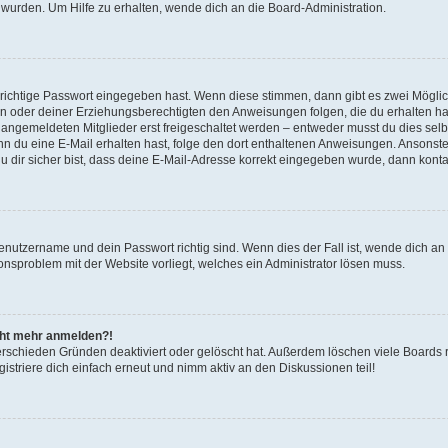
 wurden. Um Hilfe zu erhalten, wende dich an die Board-Administration.
 richtige Passwort eingegeben hast. Wenn diese stimmen, dann gibt es zwei Mögl
tern oder deiner Erziehungsberechtigten den Anweisungen folgen, die du erhalten ha
u angemeldeten Mitglieder erst freigeschaltet werden – entweder musst du dies selbs
. Wenn du eine E-Mail erhalten hast, folge den dort enthaltenen Anweisungen. Ansons
 dir sicher bist, dass deine E-Mail-Adresse korrekt eingegeben wurde, dann kontak
Benutzername und dein Passwort richtig sind. Wenn dies der Fall ist, wende dich a
ionsproblem mit der Website vorliegt, welches ein Administrator lösen muss.
icht mehr anmelden?!
erschieden Gründen deaktiviert oder gelöscht hat. Außerdem löschen viele Boards r
triere dich einfach erneut und nimm aktiv an den Diskussionen teil!