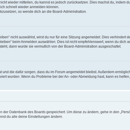
 nicht wieder mitteilen, du kannst es jedoch zurücksetzen. Dies machst du, indem 
 dich schnell wieder anmelden können.
ückzusetzen, so wende dich an die Board-Administration.
en“ nicht auswählst, wirst du nur für eine Sitzung angemeldet. Dies verhindert 
leiben“ beim Anmelden auswählen. Dies ist nicht empfehlenswert, wenn du dich an
 steht, dann wurde sie vermutlich von der Board-Administration ausgeschaltet.
 hat und die dafür sorgen, dass du im Forum angemeldet bleibst. Außerdem ermögli
tiviert wurden. Wenn du Probleme bei der An- oder Abmeldung hast, kann es helfen
n in der Datenbank des Boards gespeichert. Um diese zu ändern, gehe in den „Persö
nst du alle deine Einstellungen ändern.