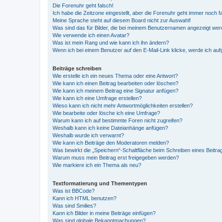
Die Forenuhr geht falsch!
Ich habe die Zeitzone eingestellt, aber die Forenuhr geht immer noch f
Meine Sprache steht auf diesem Board nicht zur Auswahl!
Was sind das für Bilder, die bei meinem Benutzernamen angezeigt we
Wie verwende ich einen Avatar?
Was ist mein Rang und wie kann ich ihn ändern?
Wenn ich bei einem Benutzer auf den E-Mail-Link klicke, werde ich au
Beiträge schreiben
Wie erstelle ich ein neues Thema oder eine Antwort?
Wie kann ich einen Beitrag bearbeiten oder löschen?
Wie kann ich meinem Beitrag eine Signatur anfügen?
Wie kann ich eine Umfrage erstellen?
Wieso kann ich nicht mehr Antwortmöglichkeiten erstellen?
Wie bearbeite oder lösche ich eine Umfrage?
Warum kann ich auf bestimmte Foren nicht zugreifen?
Weshalb kann ich keine Dateianhänge anfügen?
Weshalb wurde ich verwarnt?
Wie kann ich Beiträge den Moderatoren melden?
Was bewirkt die „Speichern“-Schaltfläche beim Schreiben eines Beitra
Warum muss mein Beitrag erst freigegeben werden?
Wie markiere ich ein Thema als neu?
Textformatierung und Thementypen
Was ist BBCode?
Kann ich HTML benutzen?
Was sind Smilies?
Kann ich Bilder in meine Beiträge einfügen?
Was sind globale Bekanntmachungen?