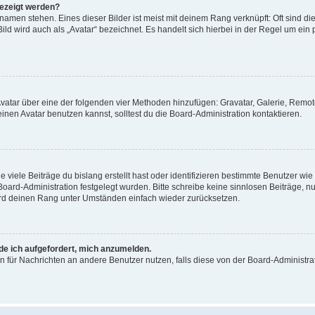
gezeigt werden?
amen stehen. Eines dieser Bilder ist meist mit deinem Rang verknüpft: Oft sind di
ld wird auch als „Avatar“ bezeichnet. Es handelt sich hierbei in der Regel um ein
 Avatar über eine der folgenden vier Methoden hinzufügen: Gravatar, Galerie, Rem
en Avatar benutzen kannst, solltest du die Board-Administration kontaktieren.
viele Beiträge du bislang erstellt hast oder identifizieren bestimmte Benutzer w
 Board-Administration festgelegt wurden. Bitte schreibe keine sinnlosen Beiträge
wird deinen Rang unter Umständen einfach wieder zurücksetzen.
rde ich aufgefordert, mich anzumelden.
ion für Nachrichten an andere Benutzer nutzen, falls diese von der Board-Administ