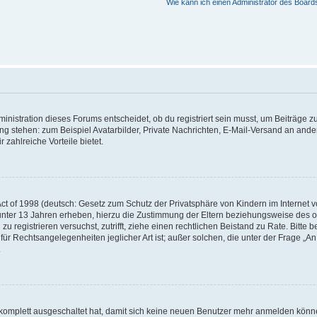
Wie kann ich einen Administrator des Board
istration dieses Forums entscheidet, ob du registriert sein musst, um Beiträge zu s
ung stehen: zum Beispiel Avatarbilder, Private Nachrichten, E-Mail-Versand an ander
 zahlreiche Vorteile bietet.
t of 1998 (deutsch: Gesetz zum Schutz der Privatsphäre von Kindern im Internet vo
unter 13 Jahren erheben, hierzu die Zustimmung der Eltern beziehungsweise des o
h zu registrieren versuchst, zutrifft, ziehe einen rechtlichen Beistand zu Rate. Bit
für Rechtsangelegenheiten jeglicher Art ist; außer solchen, die unter der Frage „
.
g komplett ausgeschaltet hat, damit sich keine neuen Benutzer mehr anmelden könn