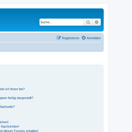
Suche
Erweiterte Suche
Registrieren
Anmelden
ete ich ihnen bei?
en farbig dargestellt?
tartseite?
icken!
 Nachrichten!
ed dieses Forums erhalten!