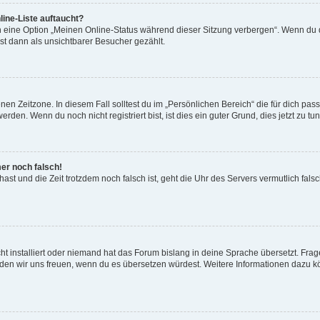
ine-Liste auftaucht?
n eine Option „Meinen Online-Status während dieser Sitzung verbergen“. Wenn du d
st dann als unsichtbarer Besucher gezählt.
en Zeitzone. In diesem Fall solltest du im „Persönlichen Bereich“ die für dich passe
den. Wenn du noch nicht registriert bist, ist dies ein guter Grund, dies jetzt zu tun
mer noch falsch!
t hast und die Zeit trotzdem noch falsch ist, geht die Uhr des Servers vermutlich fal
t installiert oder niemand hat das Forum bislang in deine Sprache übersetzt. Frag
, würden wir uns freuen, wenn du es übersetzen würdest. Weitere Informationen dazu