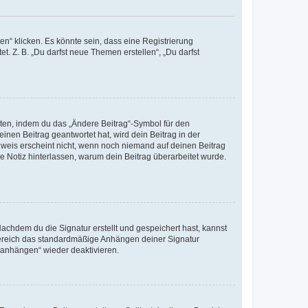
n“ klicken. Es könnte sein, dass eine Registrierung
t. Z. B. „Du darfst neue Themen erstellen“, „Du darfst
iten, indem du das „Ändere Beitrag“-Symbol für den
inen Beitrag geantwortet hat, wird dein Beitrag in der
nweis erscheint nicht, wenn noch niemand auf deinen Beitrag
ne Notiz hinterlassen, warum dein Beitrag überarbeitet wurde.
chdem du die Signatur erstellt und gespeichert hast, kannst
Bereich das standardmäßige Anhängen deiner Signatur
r anhängen“ wieder deaktivieren.