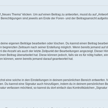
„Neues Thema“ klicken. Um auf einen Beitrag zu antworten, musst du auf „Antworte
e Berechtigungen sind jeweils am Ende der Foren- und der Beitragsansicht aufgeliste
r deine eigenen Beiträge bearbeiten oder löschen. Du kannst einen Beitrag bearbe
inen begrenzten Zeitraum nach seiner Erstellung möglich. Wenn bereits jemand auf de
 die Anzahl als auch der letzte Zeitpunkt der Bearbeitungen angezeigt. Dieser Hi
en Beitrag überarbeitet hat. Diese können jedoch, falls sie es für nötig halten, ei
hen können, wenn bereits jemand darauf geantwortet hat.
st eine solche in den Einstellungen in deinem persönlichen Bereich entwerfen. Na
eren. Du kannst eine Signatur auch hinzufügen, indem du in deinem persönlichen 
atur verfassen möchtest, so kannst du dort einfach das Kontrollkästchen „Signatu