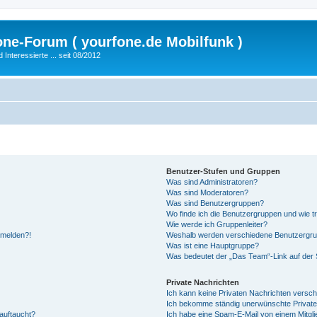
fone-Forum ( yourfone.de Mobilfunk )
nteressierte ... seit 08/2012
Benutzer-Stufen und Gruppen
Was sind Administratoren?
Was sind Moderatoren?
Was sind Benutzergruppen?
Wo finde ich die Benutzergruppen und wie tr
Wie werde ich Gruppenleiter?
anmelden?!
Weshalb werden verschiedene Benutzergrupp
Was ist eine Hauptgruppe?
Was bedeutet der „Das Team“-Link auf der S
Private Nachrichten
Ich kann keine Privaten Nachrichten versch
Ich bekomme ständig unerwünschte Private
auftaucht?
Ich habe eine Spam-E-Mail von einem Mitgli