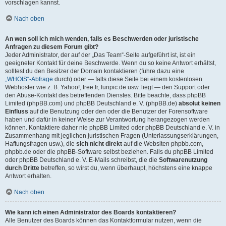
vorschlagen kannst.
Nach oben
An wen soll ich mich wenden, falls es Beschwerden oder juristische
Anfragen zu diesem Forum gibt?
Jeder Administrator, der auf der „Das Team“-Seite aufgeführt ist, ist ein
geeigneter Kontakt für deine Beschwerde. Wenn du so keine Antwort erhältst,
solltest du den Besitzer der Domain kontaktieren (führe dazu eine
„WHOIS“-Abfrage
durch) oder — falls diese Seite bei einem kostenlosen
Webhoster wie z. B. Yahoo!, free.fr, funpic.de usw. liegt — den Support oder
den Abuse-Kontakt des betreffenden Dienstes. Bitte beachte, dass phpBB
Limited (phpBB.com) und phpBB Deutschland e. V. (phpBB.de)
absolut keinen
Einfluss
auf die Benutzung oder den oder die Benutzer der Forensoftware
haben und dafür in keiner Weise zur Verantwortung herangezogen werden
können. Kontaktiere daher nie phpBB Limited oder phpBB Deutschland e. V. in
Zusammenhang mit jeglichen juristischen Fragen (Unterlassungserklärungen,
Haftungsfragen usw.), die
sich nicht direkt
auf die Websiten phpbb.com,
phpbb.de oder die phpBB-Software selbst beziehen. Falls du phpBB Limited
oder phpBB Deutschland e. V. E-Mails schreibst, die die
Softwarenutzung
durch Dritte
betreffen, so wirst du, wenn überhaupt, höchstens eine knappe
Antwort erhalten.
Nach oben
Wie kann ich einen Administrator des Boards kontaktieren?
Alle Benutzer des Boards können das Kontaktformular nutzen, wenn die