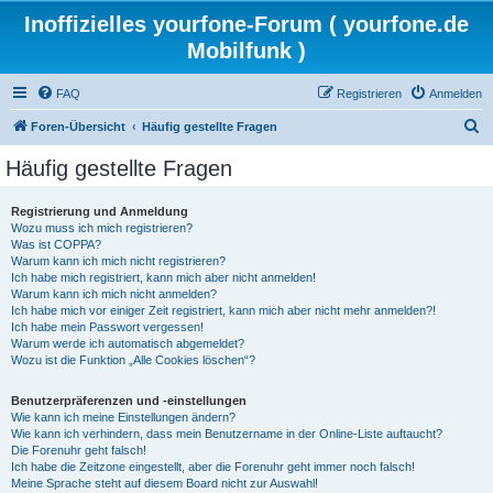
Inoffizielles yourfone-Forum ( yourfone.de
Mobilfunk )
FAQ
Registrieren
Anmelden
S
Foren-Übersicht
Häufig gestellte Fragen
u
Häufig gestellte Fragen
c
h
Registrierung und Anmeldung
Wozu muss ich mich registrieren?
e
Was ist COPPA?
Warum kann ich mich nicht registrieren?
Ich habe mich registriert, kann mich aber nicht anmelden!
Warum kann ich mich nicht anmelden?
Ich habe mich vor einiger Zeit registriert, kann mich aber nicht mehr anmelden?!
Ich habe mein Passwort vergessen!
Warum werde ich automatisch abgemeldet?
Wozu ist die Funktion „Alle Cookies löschen“?
Benutzerpräferenzen und -einstellungen
Wie kann ich meine Einstellungen ändern?
Wie kann ich verhindern, dass mein Benutzername in der Online-Liste auftaucht?
Die Forenuhr geht falsch!
Ich habe die Zeitzone eingestellt, aber die Forenuhr geht immer noch falsch!
Meine Sprache steht auf diesem Board nicht zur Auswahl!