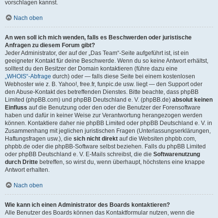
vorschlagen kannst.
Nach oben
An wen soll ich mich wenden, falls es Beschwerden oder juristische
Anfragen zu diesem Forum gibt?
Jeder Administrator, der auf der „Das Team“-Seite aufgeführt ist, ist ein
geeigneter Kontakt für deine Beschwerde. Wenn du so keine Antwort erhältst,
solltest du den Besitzer der Domain kontaktieren (führe dazu eine
„WHOIS“-Abfrage
durch) oder — falls diese Seite bei einem kostenlosen
Webhoster wie z. B. Yahoo!, free.fr, funpic.de usw. liegt — den Support oder
den Abuse-Kontakt des betreffenden Dienstes. Bitte beachte, dass phpBB
Limited (phpBB.com) und phpBB Deutschland e. V. (phpBB.de)
absolut keinen
Einfluss
auf die Benutzung oder den oder die Benutzer der Forensoftware
haben und dafür in keiner Weise zur Verantwortung herangezogen werden
können. Kontaktiere daher nie phpBB Limited oder phpBB Deutschland e. V. in
Zusammenhang mit jeglichen juristischen Fragen (Unterlassungserklärungen,
Haftungsfragen usw.), die
sich nicht direkt
auf die Websiten phpbb.com,
phpbb.de oder die phpBB-Software selbst beziehen. Falls du phpBB Limited
oder phpBB Deutschland e. V. E-Mails schreibst, die die
Softwarenutzung
durch Dritte
betreffen, so wirst du, wenn überhaupt, höchstens eine knappe
Antwort erhalten.
Nach oben
Wie kann ich einen Administrator des Boards kontaktieren?
Alle Benutzer des Boards können das Kontaktformular nutzen, wenn die