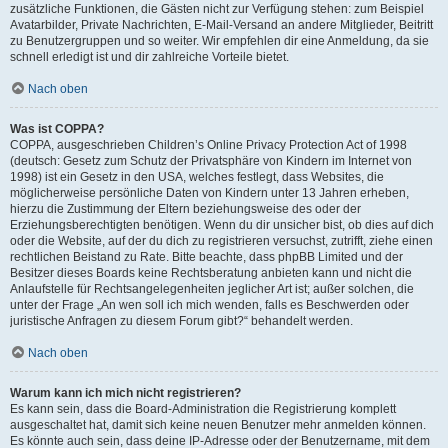
zusätzliche Funktionen, die Gästen nicht zur Verfügung stehen: zum Beispiel
Avatarbilder, Private Nachrichten, E-Mail-Versand an andere Mitglieder, Beitritt
zu Benutzergruppen und so weiter. Wir empfehlen dir eine Anmeldung, da sie
schnell erledigt ist und dir zahlreiche Vorteile bietet.
Nach oben
Was ist COPPA?
COPPA, ausgeschrieben Children’s Online Privacy Protection Act of 1998
(deutsch: Gesetz zum Schutz der Privatsphäre von Kindern im Internet von
1998) ist ein Gesetz in den USA, welches festlegt, dass Websites, die
möglicherweise persönliche Daten von Kindern unter 13 Jahren erheben,
hierzu die Zustimmung der Eltern beziehungsweise des oder der
Erziehungsberechtigten benötigen. Wenn du dir unsicher bist, ob dies auf dich
oder die Website, auf der du dich zu registrieren versuchst, zutrifft, ziehe einen
rechtlichen Beistand zu Rate. Bitte beachte, dass phpBB Limited und der
Besitzer dieses Boards keine Rechtsberatung anbieten kann und nicht die
Anlaufstelle für Rechtsangelegenheiten jeglicher Art ist; außer solchen, die
unter der Frage „An wen soll ich mich wenden, falls es Beschwerden oder
juristische Anfragen zu diesem Forum gibt?“ behandelt werden.
Nach oben
Warum kann ich mich nicht registrieren?
Es kann sein, dass die Board-Administration die Registrierung komplett
ausgeschaltet hat, damit sich keine neuen Benutzer mehr anmelden können.
Es könnte auch sein, dass deine IP-Adresse oder der Benutzername, mit dem