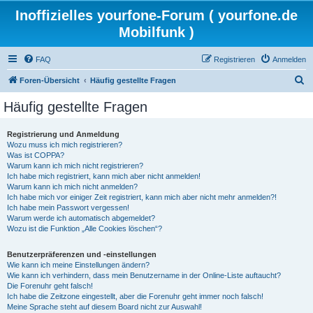
Inoffizielles yourfone-Forum ( yourfone.de
Mobilfunk )
FAQ
Registrieren
Anmelden
S
Foren-Übersicht
Häufig gestellte Fragen
u
Häufig gestellte Fragen
c
h
Registrierung und Anmeldung
Wozu muss ich mich registrieren?
e
Was ist COPPA?
Warum kann ich mich nicht registrieren?
Ich habe mich registriert, kann mich aber nicht anmelden!
Warum kann ich mich nicht anmelden?
Ich habe mich vor einiger Zeit registriert, kann mich aber nicht mehr anmelden?!
Ich habe mein Passwort vergessen!
Warum werde ich automatisch abgemeldet?
Wozu ist die Funktion „Alle Cookies löschen“?
Benutzerpräferenzen und -einstellungen
Wie kann ich meine Einstellungen ändern?
Wie kann ich verhindern, dass mein Benutzername in der Online-Liste auftaucht?
Die Forenuhr geht falsch!
Ich habe die Zeitzone eingestellt, aber die Forenuhr geht immer noch falsch!
Meine Sprache steht auf diesem Board nicht zur Auswahl!