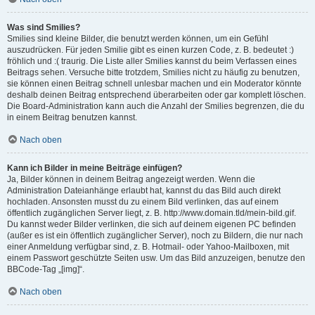
Was sind Smilies?
Smilies sind kleine Bilder, die benutzt werden können, um ein Gefühl
auszudrücken. Für jeden Smilie gibt es einen kurzen Code, z. B. bedeutet :)
fröhlich und :( traurig. Die Liste aller Smilies kannst du beim Verfassen eines
Beitrags sehen. Versuche bitte trotzdem, Smilies nicht zu häufig zu benutzen,
sie können einen Beitrag schnell unlesbar machen und ein Moderator könnte
deshalb deinen Beitrag entsprechend überarbeiten oder gar komplett löschen.
Die Board-Administration kann auch die Anzahl der Smilies begrenzen, die du
in einem Beitrag benutzen kannst.
Nach oben
Kann ich Bilder in meine Beiträge einfügen?
Ja, Bilder können in deinem Beitrag angezeigt werden. Wenn die
Administration Dateianhänge erlaubt hat, kannst du das Bild auch direkt
hochladen. Ansonsten musst du zu einem Bild verlinken, das auf einem
öffentlich zugänglichen Server liegt, z. B. http://www.domain.tld/mein-bild.gif.
Du kannst weder Bilder verlinken, die sich auf deinem eigenen PC befinden
(außer es ist ein öffentlich zugänglicher Server), noch zu Bildern, die nur nach
einer Anmeldung verfügbar sind, z. B. Hotmail- oder Yahoo-Mailboxen, mit
einem Passwort geschützte Seiten usw. Um das Bild anzuzeigen, benutze den
BBCode-Tag „[img]“.
Nach oben