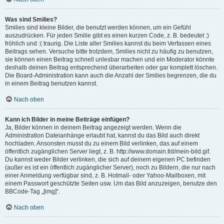
Was sind Smilies?
Smilies sind kleine Bilder, die benutzt werden können, um ein Gefühl
auszudrücken. Für jeden Smilie gibt es einen kurzen Code, z. B. bedeutet :)
fröhlich und :( traurig. Die Liste aller Smilies kannst du beim Verfassen eines
Beitrags sehen. Versuche bitte trotzdem, Smilies nicht zu häufig zu benutzen,
sie können einen Beitrag schnell unlesbar machen und ein Moderator könnte
deshalb deinen Beitrag entsprechend überarbeiten oder gar komplett löschen.
Die Board-Administration kann auch die Anzahl der Smilies begrenzen, die du
in einem Beitrag benutzen kannst.
Nach oben
Kann ich Bilder in meine Beiträge einfügen?
Ja, Bilder können in deinem Beitrag angezeigt werden. Wenn die
Administration Dateianhänge erlaubt hat, kannst du das Bild auch direkt
hochladen. Ansonsten musst du zu einem Bild verlinken, das auf einem
öffentlich zugänglichen Server liegt, z. B. http://www.domain.tld/mein-bild.gif.
Du kannst weder Bilder verlinken, die sich auf deinem eigenen PC befinden
(außer es ist ein öffentlich zugänglicher Server), noch zu Bildern, die nur nach
einer Anmeldung verfügbar sind, z. B. Hotmail- oder Yahoo-Mailboxen, mit
einem Passwort geschützte Seiten usw. Um das Bild anzuzeigen, benutze den
BBCode-Tag „[img]“.
Nach oben