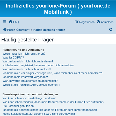
Inoffizielles yourfone-Forum ( yourfone.de
Mobilfunk )
FAQ
Registrieren
Anmelden
S
Foren-Übersicht
Häufig gestellte Fragen
u
Häufig gestellte Fragen
c
h
Registrierung und Anmeldung
Wozu muss ich mich registrieren?
e
Was ist COPPA?
Warum kann ich mich nicht registrieren?
Ich habe mich registriert, kann mich aber nicht anmelden!
Warum kann ich mich nicht anmelden?
Ich habe mich vor einiger Zeit registriert, kann mich aber nicht mehr anmelden?!
Ich habe mein Passwort vergessen!
Warum werde ich automatisch abgemeldet?
Wozu ist die Funktion „Alle Cookies löschen“?
Benutzerpräferenzen und -einstellungen
Wie kann ich meine Einstellungen ändern?
Wie kann ich verhindern, dass mein Benutzername in der Online-Liste auftaucht?
Die Forenuhr geht falsch!
Ich habe die Zeitzone eingestellt, aber die Forenuhr geht immer noch falsch!
Meine Sprache steht auf diesem Board nicht zur Auswahl!