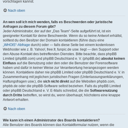
vorschlagen kannst.
Nach oben
An wen soll ich mich wenden, falls es Beschwerden oder juristische
Anfragen zu diesem Forum gibt?
Jeder Administrator, der auf der „Das Team“-Seite aufgeführt ist, ist ein
geeigneter Kontakt für deine Beschwerde. Wenn du so keine Antwort erhältst,
solltest du den Besitzer der Domain kontaktieren (führe dazu eine
„WHOIS“-Abfrage
durch) oder — falls diese Seite bei einem kostenlosen
Webhoster wie z. B. Yahoo!, free.fr, funpic.de usw. liegt — den Support oder
den Abuse-Kontakt des betreffenden Dienstes. Bitte beachte, dass phpBB
Limited (phpBB.com) und phpBB Deutschland e. V. (phpBB.de)
absolut keinen
Einfluss
auf die Benutzung oder den oder die Benutzer der Forensoftware
haben und dafür in keiner Weise zur Verantwortung herangezogen werden
können. Kontaktiere daher nie phpBB Limited oder phpBB Deutschland e. V. in
Zusammenhang mit jeglichen juristischen Fragen (Unterlassungserklärungen,
Haftungsfragen usw.), die
sich nicht direkt
auf die Websiten phpbb.com,
phpbb.de oder die phpBB-Software selbst beziehen. Falls du phpBB Limited
oder phpBB Deutschland e. V. E-Mails schreibst, die die
Softwarenutzung
durch Dritte
betreffen, so wirst du, wenn überhaupt, höchstens eine knappe
Antwort erhalten.
Nach oben
Wie kann ich einen Administrator des Boards kontaktieren?
Alle Benutzer des Boards können das Kontaktformular nutzen, wenn die