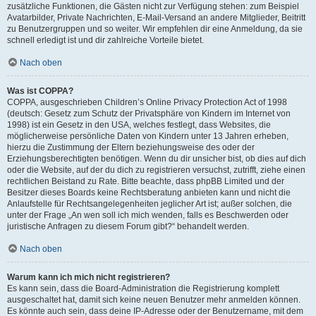
zusätzliche Funktionen, die Gästen nicht zur Verfügung stehen: zum Beispiel
Avatarbilder, Private Nachrichten, E-Mail-Versand an andere Mitglieder, Beitritt
zu Benutzergruppen und so weiter. Wir empfehlen dir eine Anmeldung, da sie
schnell erledigt ist und dir zahlreiche Vorteile bietet.
Nach oben
Was ist COPPA?
COPPA, ausgeschrieben Children’s Online Privacy Protection Act of 1998
(deutsch: Gesetz zum Schutz der Privatsphäre von Kindern im Internet von
1998) ist ein Gesetz in den USA, welches festlegt, dass Websites, die
möglicherweise persönliche Daten von Kindern unter 13 Jahren erheben,
hierzu die Zustimmung der Eltern beziehungsweise des oder der
Erziehungsberechtigten benötigen. Wenn du dir unsicher bist, ob dies auf dich
oder die Website, auf der du dich zu registrieren versuchst, zutrifft, ziehe einen
rechtlichen Beistand zu Rate. Bitte beachte, dass phpBB Limited und der
Besitzer dieses Boards keine Rechtsberatung anbieten kann und nicht die
Anlaufstelle für Rechtsangelegenheiten jeglicher Art ist; außer solchen, die
unter der Frage „An wen soll ich mich wenden, falls es Beschwerden oder
juristische Anfragen zu diesem Forum gibt?“ behandelt werden.
Nach oben
Warum kann ich mich nicht registrieren?
Es kann sein, dass die Board-Administration die Registrierung komplett
ausgeschaltet hat, damit sich keine neuen Benutzer mehr anmelden können.
Es könnte auch sein, dass deine IP-Adresse oder der Benutzername, mit dem