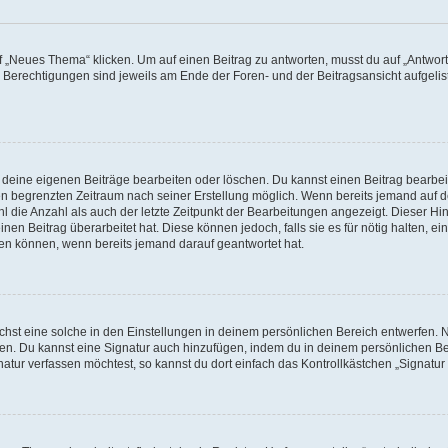
„Neues Thema“ klicken. Um auf einen Beitrag zu antworten, musst du auf „Antworte
e Berechtigungen sind jeweils am Ende der Foren- und der Beitragsansicht aufgeliste
r deine eigenen Beiträge bearbeiten oder löschen. Du kannst einen Beitrag bearbe
inen begrenzten Zeitraum nach seiner Erstellung möglich. Wenn bereits jemand auf de
 die Anzahl als auch der letzte Zeitpunkt der Bearbeitungen angezeigt. Dieser Hi
en Beitrag überarbeitet hat. Diese können jedoch, falls sie es für nötig halten, ei
hen können, wenn bereits jemand darauf geantwortet hat.
st eine solche in den Einstellungen in deinem persönlichen Bereich entwerfen. Na
eren. Du kannst eine Signatur auch hinzufügen, indem du in deinem persönlichen 
atur verfassen möchtest, so kannst du dort einfach das Kontrollkästchen „Signatu