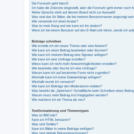
Die Forenuhr geht falsch!
Ich habe die Zeitzone eingestellt, aber die Forenuhr geht immer noch f
Meine Sprache steht auf diesem Board nicht zur Auswahl!
Was sind das für Bilder, die bei meinem Benutzernamen angezeigt we
Wie verwende ich einen Avatar?
Was ist mein Rang und wie kann ich ihn ändern?
Wenn ich bei einem Benutzer auf den E-Mail-Link klicke, werde ich au
Beiträge schreiben
Wie erstelle ich ein neues Thema oder eine Antwort?
Wie kann ich einen Beitrag bearbeiten oder löschen?
Wie kann ich meinem Beitrag eine Signatur anfügen?
Wie kann ich eine Umfrage erstellen?
Wieso kann ich nicht mehr Antwortmöglichkeiten erstellen?
Wie bearbeite oder lösche ich eine Umfrage?
Warum kann ich auf bestimmte Foren nicht zugreifen?
Weshalb kann ich keine Dateianhänge anfügen?
Weshalb wurde ich verwarnt?
Wie kann ich Beiträge den Moderatoren melden?
Was bewirkt die „Speichern“-Schaltfläche beim Schreiben eines Beitra
Warum muss mein Beitrag erst freigegeben werden?
Wie markiere ich ein Thema als neu?
Textformatierung und Thementypen
Was ist BBCode?
Kann ich HTML benutzen?
Was sind Smilies?
Kann ich Bilder in meine Beiträge einfügen?
Was sind globale Bekanntmachungen?