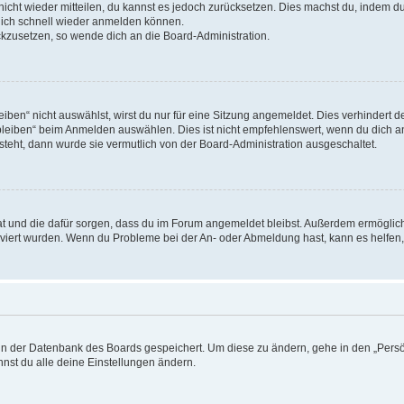
 nicht wieder mitteilen, du kannst es jedoch zurücksetzen. Dies machst du, indem 
 dich schnell wieder anmelden können.
ückzusetzen, so wende dich an die Board-Administration.
en“ nicht auswählst, wirst du nur für eine Sitzung angemeldet. Dies verhindert 
leiben“ beim Anmelden auswählen. Dies ist nicht empfehlenswert, wenn du dich an
 steht, dann wurde sie vermutlich von der Board-Administration ausgeschaltet.
 hat und die dafür sorgen, dass du im Forum angemeldet bleibst. Außerdem ermögli
tiviert wurden. Wenn du Probleme bei der An- oder Abmeldung hast, kann es helfen
n in der Datenbank des Boards gespeichert. Um diese zu ändern, gehe in den „Persö
nst du alle deine Einstellungen ändern.