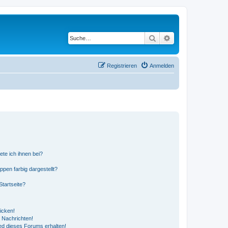
Suche
Erweiterte Suche
Registrieren
Anmelden
ete ich ihnen bei?
en farbig dargestellt?
tartseite?
icken!
 Nachrichten!
ed dieses Forums erhalten!