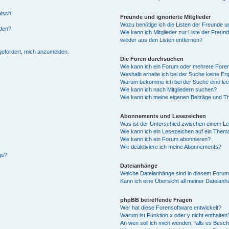
alsch!
Freunde und ignorierte Mitglieder
Wozu benötige ich die Listen der Freunde un
rden?
Wie kann ich Mitglieder zur Liste der Freund
wieder aus den Listen entfernen?
fgefordert, mich anzumelden.
Die Foren durchsuchen
Wie kann ich ein Forum oder mehrere For
Weshalb erhalte ich bei der Suche keine Er
Warum bekomme ich bei der Suche eine lee
Wie kann ich nach Mitgliedern suchen?
Wie kann ich meine eigenen Beiträge und T
Abonnements und Lesezeichen
Was ist der Unterschied zwischen einem L
Wie kann ich ein Lesezeichen auf ein Them
Wie kann ich ein Forum abonnieren?
Wie deaktiviere ich meine Abonnements?
gs?
Dateianhänge
Welche Dateianhänge sind in diesem Forum
Kann ich eine Übersicht all meiner Dateian
phpBB betreffende Fragen
Wer hat diese Forensoftware entwickelt?
Warum ist Funktion x oder y nicht enthalten
An wen soll ich mich wenden, falls es Besc