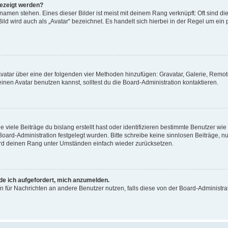
gezeigt werden?
amen stehen. Eines dieser Bilder ist meist mit deinem Rang verknüpft: Oft sind di
ld wird auch als „Avatar“ bezeichnet. Es handelt sich hierbei in der Regel um ein
 Avatar über eine der folgenden vier Methoden hinzufügen: Gravatar, Galerie, Rem
en Avatar benutzen kannst, solltest du die Board-Administration kontaktieren.
viele Beiträge du bislang erstellt hast oder identifizieren bestimmte Benutzer w
 Board-Administration festgelegt wurden. Bitte schreibe keine sinnlosen Beiträge
wird deinen Rang unter Umständen einfach wieder zurücksetzen.
rde ich aufgefordert, mich anzumelden.
ion für Nachrichten an andere Benutzer nutzen, falls diese von der Board-Administ