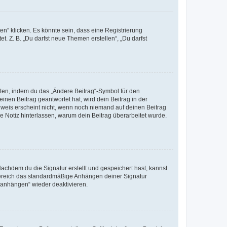
n“ klicken. Es könnte sein, dass eine Registrierung
t. Z. B. „Du darfst neue Themen erstellen“, „Du darfst
iten, indem du das „Ändere Beitrag“-Symbol für den
inen Beitrag geantwortet hat, wird dein Beitrag in der
nweis erscheint nicht, wenn noch niemand auf deinen Beitrag
ne Notiz hinterlassen, warum dein Beitrag überarbeitet wurde.
chdem du die Signatur erstellt und gespeichert hast, kannst
Bereich das standardmäßige Anhängen deiner Signatur
r anhängen“ wieder deaktivieren.