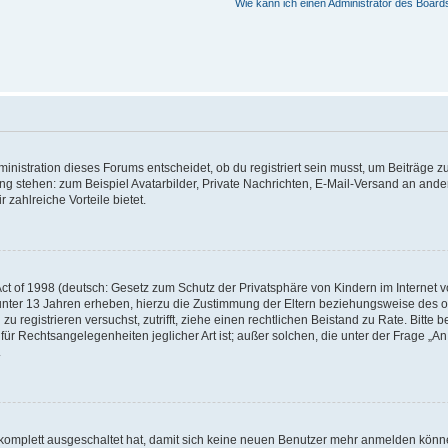
Wie kann ich einen Administrator des Board
istration dieses Forums entscheidet, ob du registriert sein musst, um Beiträge zu s
ung stehen: zum Beispiel Avatarbilder, Private Nachrichten, E-Mail-Versand an ander
 zahlreiche Vorteile bietet.
t of 1998 (deutsch: Gesetz zum Schutz der Privatsphäre von Kindern im Internet vo
unter 13 Jahren erheben, hierzu die Zustimmung der Eltern beziehungsweise des o
h zu registrieren versuchst, zutrifft, ziehe einen rechtlichen Beistand zu Rate. Bit
für Rechtsangelegenheiten jeglicher Art ist; außer solchen, die unter der Frage „
.
g komplett ausgeschaltet hat, damit sich keine neuen Benutzer mehr anmelden könn