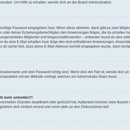
 wurden. Um Hilfe zu erhalten, wende dich an die Board-Administration.
 richtige Passwort eingegeben hast. Wenn diese stimmen, dann gibt es zwei Mögl
tern oder deiner Erziehungsberechtigten den Anweisungen folgen, die du erhalten ha
u angemeldeten Mitglieder erst freigeschaltet werden – entweder musst du dies selbs
. Wenn du eine E-Mail erhalten hast, folge den dort enthaltenen Anweisungen. Ansons
 dir sicher bist, dass deine E-Mail-Adresse korrekt eingegeben wurde, dann kontak
Benutzername und dein Passwort richtig sind. Wenn dies der Fall ist, wende dich a
ionsproblem mit der Website vorliegt, welches ein Administrator lösen muss.
icht mehr anmelden?!
erschieden Gründen deaktiviert oder gelöscht hat. Außerdem löschen viele Boards r
triere dich einfach erneut und nimm aktiv an den Diskussionen teil!