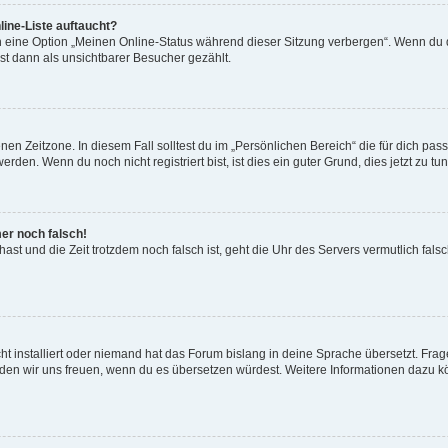
ine-Liste auftaucht?
n eine Option „Meinen Online-Status während dieser Sitzung verbergen“. Wenn du d
st dann als unsichtbarer Besucher gezählt.
en Zeitzone. In diesem Fall solltest du im „Persönlichen Bereich“ die für dich passe
den. Wenn du noch nicht registriert bist, ist dies ein guter Grund, dies jetzt zu tun
mer noch falsch!
t hast und die Zeit trotzdem noch falsch ist, geht die Uhr des Servers vermutlich fal
t installiert oder niemand hat das Forum bislang in deine Sprache übersetzt. Frag
, würden wir uns freuen, wenn du es übersetzen würdest. Weitere Informationen dazu