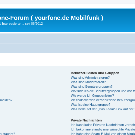
fone-Forum ( yourfone.de Mobilfunk )
nteressierte ... seit 08/2012
Benutzer-Stufen und Gruppen
Was sind Administratoren?
Was sind Moderatoren?
Was sind Benutzergruppen?
Wo finde ich die Benutzergruppen und wie tr
Wie werde ich Gruppenleiter?
anmelden?!
Weshalb werden verschiedene Benutzergrupp
Was ist eine Hauptgruppe?
Was bedeutet der „Das Team“-Link auf der S
Private Nachrichten
Ich kann keine Privaten Nachrichten versch
Ich bekomme ständig unerwünschte Private
auftaucht?
Ich habe eine Spam-E-Mail von einem Mitgli