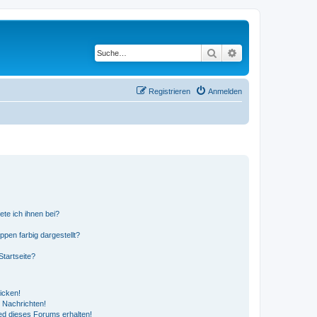
Suche
Erweiterte Suche
Registrieren
Anmelden
ete ich ihnen bei?
en farbig dargestellt?
tartseite?
icken!
 Nachrichten!
ed dieses Forums erhalten!