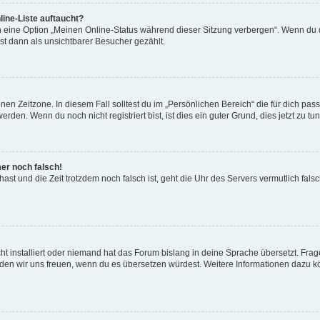
ine-Liste auftaucht?
n eine Option „Meinen Online-Status während dieser Sitzung verbergen“. Wenn du d
st dann als unsichtbarer Besucher gezählt.
en Zeitzone. In diesem Fall solltest du im „Persönlichen Bereich“ die für dich passe
den. Wenn du noch nicht registriert bist, ist dies ein guter Grund, dies jetzt zu tun
mer noch falsch!
t hast und die Zeit trotzdem noch falsch ist, geht die Uhr des Servers vermutlich fal
t installiert oder niemand hat das Forum bislang in deine Sprache übersetzt. Frag
, würden wir uns freuen, wenn du es übersetzen würdest. Weitere Informationen dazu