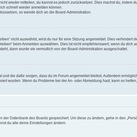
 nicht wieder mitteilen, du kannst es jedoch zurücksetzen. Dies machst du, indem 
 dich schnell wieder anmelden können.
ückzusetzen, so wende dich an die Board-Administration.
en“ nicht auswählst, wirst du nur für eine Sitzung angemeldet. Dies verhindert 
leiben“ beim Anmelden auswählen. Dies ist nicht empfehlenswert, wenn du dich an
 steht, dann wurde sie vermutlich von der Board-Administration ausgeschaltet.
 hat und die dafür sorgen, dass du im Forum angemeldet bleibst. Außerdem ermögli
tiviert wurden. Wenn du Probleme bei der An- oder Abmeldung hast, kann es helfen
n in der Datenbank des Boards gespeichert. Um diese zu ändern, gehe in den „Persö
nst du alle deine Einstellungen ändern.