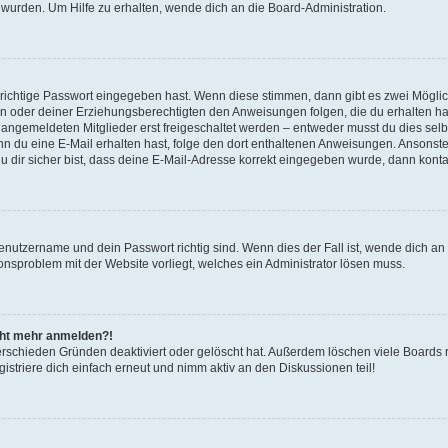
 wurden. Um Hilfe zu erhalten, wende dich an die Board-Administration.
 richtige Passwort eingegeben hast. Wenn diese stimmen, dann gibt es zwei Mögl
tern oder deiner Erziehungsberechtigten den Anweisungen folgen, die du erhalten ha
u angemeldeten Mitglieder erst freigeschaltet werden – entweder musst du dies selbs
. Wenn du eine E-Mail erhalten hast, folge den dort enthaltenen Anweisungen. Ansons
 dir sicher bist, dass deine E-Mail-Adresse korrekt eingegeben wurde, dann kontak
Benutzername und dein Passwort richtig sind. Wenn dies der Fall ist, wende dich a
ionsproblem mit der Website vorliegt, welches ein Administrator lösen muss.
icht mehr anmelden?!
erschieden Gründen deaktiviert oder gelöscht hat. Außerdem löschen viele Boards r
triere dich einfach erneut und nimm aktiv an den Diskussionen teil!