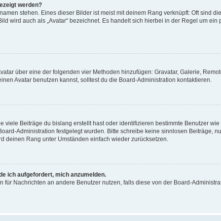
gezeigt werden?
amen stehen. Eines dieser Bilder ist meist mit deinem Rang verknüpft: Oft sind di
ld wird auch als „Avatar“ bezeichnet. Es handelt sich hierbei in der Regel um ein
 Avatar über eine der folgenden vier Methoden hinzufügen: Gravatar, Galerie, Rem
en Avatar benutzen kannst, solltest du die Board-Administration kontaktieren.
viele Beiträge du bislang erstellt hast oder identifizieren bestimmte Benutzer w
 Board-Administration festgelegt wurden. Bitte schreibe keine sinnlosen Beiträge
wird deinen Rang unter Umständen einfach wieder zurücksetzen.
rde ich aufgefordert, mich anzumelden.
ion für Nachrichten an andere Benutzer nutzen, falls diese von der Board-Administ