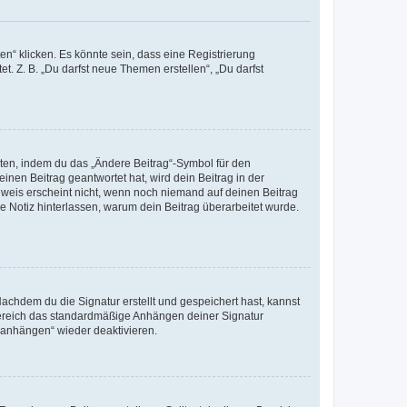
n“ klicken. Es könnte sein, dass eine Registrierung
t. Z. B. „Du darfst neue Themen erstellen“, „Du darfst
iten, indem du das „Ändere Beitrag“-Symbol für den
inen Beitrag geantwortet hat, wird dein Beitrag in der
nweis erscheint nicht, wenn noch niemand auf deinen Beitrag
ne Notiz hinterlassen, warum dein Beitrag überarbeitet wurde.
chdem du die Signatur erstellt und gespeichert hast, kannst
Bereich das standardmäßige Anhängen deiner Signatur
r anhängen“ wieder deaktivieren.