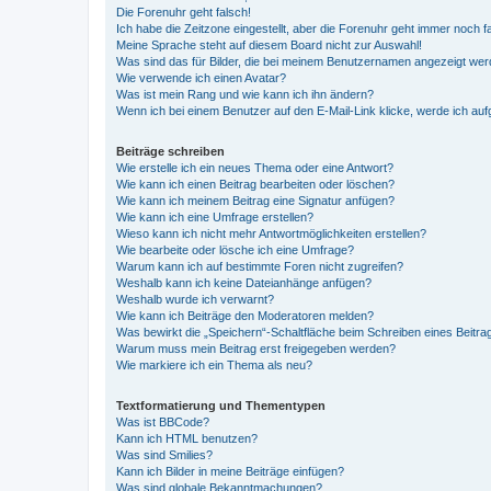
Die Forenuhr geht falsch!
Ich habe die Zeitzone eingestellt, aber die Forenuhr geht immer noch f
Meine Sprache steht auf diesem Board nicht zur Auswahl!
Was sind das für Bilder, die bei meinem Benutzernamen angezeigt we
Wie verwende ich einen Avatar?
Was ist mein Rang und wie kann ich ihn ändern?
Wenn ich bei einem Benutzer auf den E-Mail-Link klicke, werde ich au
Beiträge schreiben
Wie erstelle ich ein neues Thema oder eine Antwort?
Wie kann ich einen Beitrag bearbeiten oder löschen?
Wie kann ich meinem Beitrag eine Signatur anfügen?
Wie kann ich eine Umfrage erstellen?
Wieso kann ich nicht mehr Antwortmöglichkeiten erstellen?
Wie bearbeite oder lösche ich eine Umfrage?
Warum kann ich auf bestimmte Foren nicht zugreifen?
Weshalb kann ich keine Dateianhänge anfügen?
Weshalb wurde ich verwarnt?
Wie kann ich Beiträge den Moderatoren melden?
Was bewirkt die „Speichern“-Schaltfläche beim Schreiben eines Beitra
Warum muss mein Beitrag erst freigegeben werden?
Wie markiere ich ein Thema als neu?
Textformatierung und Thementypen
Was ist BBCode?
Kann ich HTML benutzen?
Was sind Smilies?
Kann ich Bilder in meine Beiträge einfügen?
Was sind globale Bekanntmachungen?