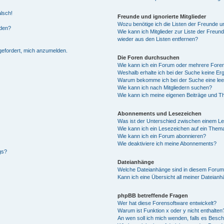
alsch!
Freunde und ignorierte Mitglieder
Wozu benötige ich die Listen der Freunde un
rden?
Wie kann ich Mitglieder zur Liste der Freund
wieder aus den Listen entfernen?
fgefordert, mich anzumelden.
Die Foren durchsuchen
Wie kann ich ein Forum oder mehrere For
Weshalb erhalte ich bei der Suche keine Er
Warum bekomme ich bei der Suche eine lee
Wie kann ich nach Mitgliedern suchen?
Wie kann ich meine eigenen Beiträge und T
Abonnements und Lesezeichen
Was ist der Unterschied zwischen einem L
Wie kann ich ein Lesezeichen auf ein Them
Wie kann ich ein Forum abonnieren?
Wie deaktiviere ich meine Abonnements?
gs?
Dateianhänge
Welche Dateianhänge sind in diesem Forum
Kann ich eine Übersicht all meiner Dateian
phpBB betreffende Fragen
Wer hat diese Forensoftware entwickelt?
Warum ist Funktion x oder y nicht enthalten
An wen soll ich mich wenden, falls es Besc