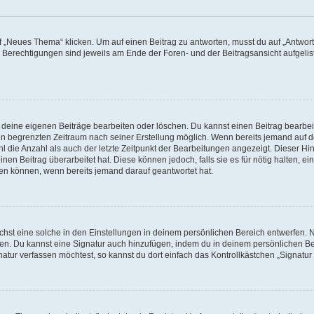
„Neues Thema“ klicken. Um auf einen Beitrag zu antworten, musst du auf „Antworte
e Berechtigungen sind jeweils am Ende der Foren- und der Beitragsansicht aufgeliste
r deine eigenen Beiträge bearbeiten oder löschen. Du kannst einen Beitrag bearbe
inen begrenzten Zeitraum nach seiner Erstellung möglich. Wenn bereits jemand auf de
 die Anzahl als auch der letzte Zeitpunkt der Bearbeitungen angezeigt. Dieser Hi
en Beitrag überarbeitet hat. Diese können jedoch, falls sie es für nötig halten, ei
hen können, wenn bereits jemand darauf geantwortet hat.
st eine solche in den Einstellungen in deinem persönlichen Bereich entwerfen. Na
eren. Du kannst eine Signatur auch hinzufügen, indem du in deinem persönlichen 
atur verfassen möchtest, so kannst du dort einfach das Kontrollkästchen „Signatu