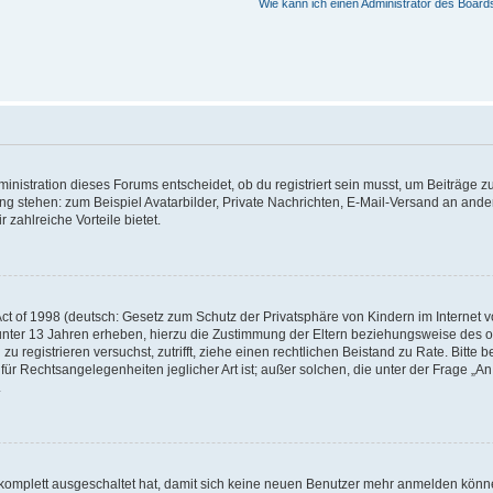
Wie kann ich einen Administrator des Board
istration dieses Forums entscheidet, ob du registriert sein musst, um Beiträge zu s
ung stehen: zum Beispiel Avatarbilder, Private Nachrichten, E-Mail-Versand an ander
 zahlreiche Vorteile bietet.
t of 1998 (deutsch: Gesetz zum Schutz der Privatsphäre von Kindern im Internet vo
unter 13 Jahren erheben, hierzu die Zustimmung der Eltern beziehungsweise des o
h zu registrieren versuchst, zutrifft, ziehe einen rechtlichen Beistand zu Rate. Bit
für Rechtsangelegenheiten jeglicher Art ist; außer solchen, die unter der Frage „
.
g komplett ausgeschaltet hat, damit sich keine neuen Benutzer mehr anmelden könn