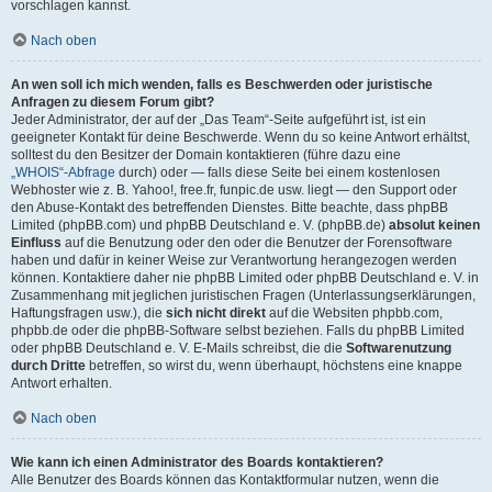
vorschlagen kannst.
Nach oben
An wen soll ich mich wenden, falls es Beschwerden oder juristische
Anfragen zu diesem Forum gibt?
Jeder Administrator, der auf der „Das Team“-Seite aufgeführt ist, ist ein
geeigneter Kontakt für deine Beschwerde. Wenn du so keine Antwort erhältst,
solltest du den Besitzer der Domain kontaktieren (führe dazu eine
„WHOIS“-Abfrage
durch) oder — falls diese Seite bei einem kostenlosen
Webhoster wie z. B. Yahoo!, free.fr, funpic.de usw. liegt — den Support oder
den Abuse-Kontakt des betreffenden Dienstes. Bitte beachte, dass phpBB
Limited (phpBB.com) und phpBB Deutschland e. V. (phpBB.de)
absolut keinen
Einfluss
auf die Benutzung oder den oder die Benutzer der Forensoftware
haben und dafür in keiner Weise zur Verantwortung herangezogen werden
können. Kontaktiere daher nie phpBB Limited oder phpBB Deutschland e. V. in
Zusammenhang mit jeglichen juristischen Fragen (Unterlassungserklärungen,
Haftungsfragen usw.), die
sich nicht direkt
auf die Websiten phpbb.com,
phpbb.de oder die phpBB-Software selbst beziehen. Falls du phpBB Limited
oder phpBB Deutschland e. V. E-Mails schreibst, die die
Softwarenutzung
durch Dritte
betreffen, so wirst du, wenn überhaupt, höchstens eine knappe
Antwort erhalten.
Nach oben
Wie kann ich einen Administrator des Boards kontaktieren?
Alle Benutzer des Boards können das Kontaktformular nutzen, wenn die