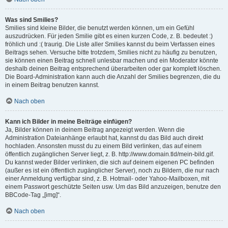
Was sind Smilies?
Smilies sind kleine Bilder, die benutzt werden können, um ein Gefühl
auszudrücken. Für jeden Smilie gibt es einen kurzen Code, z. B. bedeutet :)
fröhlich und :( traurig. Die Liste aller Smilies kannst du beim Verfassen eines
Beitrags sehen. Versuche bitte trotzdem, Smilies nicht zu häufig zu benutzen,
sie können einen Beitrag schnell unlesbar machen und ein Moderator könnte
deshalb deinen Beitrag entsprechend überarbeiten oder gar komplett löschen.
Die Board-Administration kann auch die Anzahl der Smilies begrenzen, die du
in einem Beitrag benutzen kannst.
Nach oben
Kann ich Bilder in meine Beiträge einfügen?
Ja, Bilder können in deinem Beitrag angezeigt werden. Wenn die
Administration Dateianhänge erlaubt hat, kannst du das Bild auch direkt
hochladen. Ansonsten musst du zu einem Bild verlinken, das auf einem
öffentlich zugänglichen Server liegt, z. B. http://www.domain.tld/mein-bild.gif.
Du kannst weder Bilder verlinken, die sich auf deinem eigenen PC befinden
(außer es ist ein öffentlich zugänglicher Server), noch zu Bildern, die nur nach
einer Anmeldung verfügbar sind, z. B. Hotmail- oder Yahoo-Mailboxen, mit
einem Passwort geschützte Seiten usw. Um das Bild anzuzeigen, benutze den
BBCode-Tag „[img]“.
Nach oben