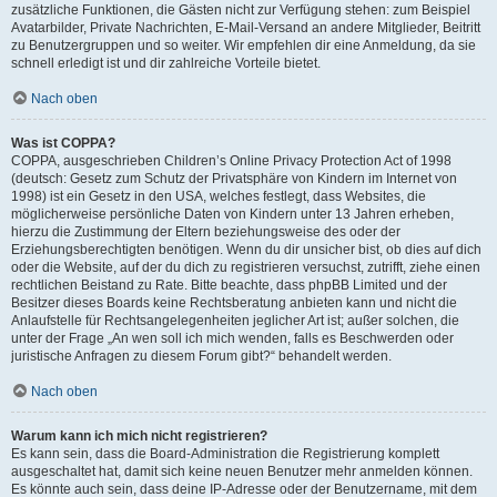
zusätzliche Funktionen, die Gästen nicht zur Verfügung stehen: zum Beispiel
Avatarbilder, Private Nachrichten, E-Mail-Versand an andere Mitglieder, Beitritt
zu Benutzergruppen und so weiter. Wir empfehlen dir eine Anmeldung, da sie
schnell erledigt ist und dir zahlreiche Vorteile bietet.
Nach oben
Was ist COPPA?
COPPA, ausgeschrieben Children’s Online Privacy Protection Act of 1998
(deutsch: Gesetz zum Schutz der Privatsphäre von Kindern im Internet von
1998) ist ein Gesetz in den USA, welches festlegt, dass Websites, die
möglicherweise persönliche Daten von Kindern unter 13 Jahren erheben,
hierzu die Zustimmung der Eltern beziehungsweise des oder der
Erziehungsberechtigten benötigen. Wenn du dir unsicher bist, ob dies auf dich
oder die Website, auf der du dich zu registrieren versuchst, zutrifft, ziehe einen
rechtlichen Beistand zu Rate. Bitte beachte, dass phpBB Limited und der
Besitzer dieses Boards keine Rechtsberatung anbieten kann und nicht die
Anlaufstelle für Rechtsangelegenheiten jeglicher Art ist; außer solchen, die
unter der Frage „An wen soll ich mich wenden, falls es Beschwerden oder
juristische Anfragen zu diesem Forum gibt?“ behandelt werden.
Nach oben
Warum kann ich mich nicht registrieren?
Es kann sein, dass die Board-Administration die Registrierung komplett
ausgeschaltet hat, damit sich keine neuen Benutzer mehr anmelden können.
Es könnte auch sein, dass deine IP-Adresse oder der Benutzername, mit dem