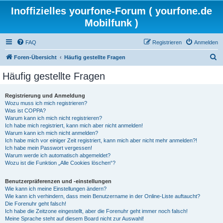
Inoffizielles yourfone-Forum ( yourfone.de
Mobilfunk )
FAQ
Registrieren
Anmelden
S
Foren-Übersicht
Häufig gestellte Fragen
u
Häufig gestellte Fragen
c
h
Registrierung und Anmeldung
Wozu muss ich mich registrieren?
e
Was ist COPPA?
Warum kann ich mich nicht registrieren?
Ich habe mich registriert, kann mich aber nicht anmelden!
Warum kann ich mich nicht anmelden?
Ich habe mich vor einiger Zeit registriert, kann mich aber nicht mehr anmelden?!
Ich habe mein Passwort vergessen!
Warum werde ich automatisch abgemeldet?
Wozu ist die Funktion „Alle Cookies löschen“?
Benutzerpräferenzen und -einstellungen
Wie kann ich meine Einstellungen ändern?
Wie kann ich verhindern, dass mein Benutzername in der Online-Liste auftaucht?
Die Forenuhr geht falsch!
Ich habe die Zeitzone eingestellt, aber die Forenuhr geht immer noch falsch!
Meine Sprache steht auf diesem Board nicht zur Auswahl!