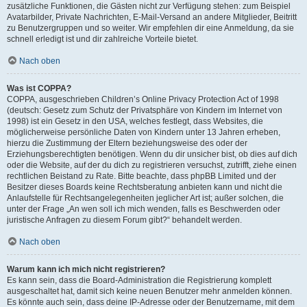
zusätzliche Funktionen, die Gästen nicht zur Verfügung stehen: zum Beispiel
Avatarbilder, Private Nachrichten, E-Mail-Versand an andere Mitglieder, Beitritt
zu Benutzergruppen und so weiter. Wir empfehlen dir eine Anmeldung, da sie
schnell erledigt ist und dir zahlreiche Vorteile bietet.
Nach oben
Was ist COPPA?
COPPA, ausgeschrieben Children’s Online Privacy Protection Act of 1998
(deutsch: Gesetz zum Schutz der Privatsphäre von Kindern im Internet von
1998) ist ein Gesetz in den USA, welches festlegt, dass Websites, die
möglicherweise persönliche Daten von Kindern unter 13 Jahren erheben,
hierzu die Zustimmung der Eltern beziehungsweise des oder der
Erziehungsberechtigten benötigen. Wenn du dir unsicher bist, ob dies auf dich
oder die Website, auf der du dich zu registrieren versuchst, zutrifft, ziehe einen
rechtlichen Beistand zu Rate. Bitte beachte, dass phpBB Limited und der
Besitzer dieses Boards keine Rechtsberatung anbieten kann und nicht die
Anlaufstelle für Rechtsangelegenheiten jeglicher Art ist; außer solchen, die
unter der Frage „An wen soll ich mich wenden, falls es Beschwerden oder
juristische Anfragen zu diesem Forum gibt?“ behandelt werden.
Nach oben
Warum kann ich mich nicht registrieren?
Es kann sein, dass die Board-Administration die Registrierung komplett
ausgeschaltet hat, damit sich keine neuen Benutzer mehr anmelden können.
Es könnte auch sein, dass deine IP-Adresse oder der Benutzername, mit dem