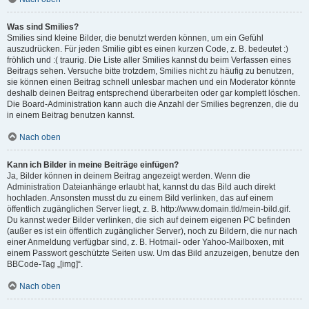
Was sind Smilies?
Smilies sind kleine Bilder, die benutzt werden können, um ein Gefühl
auszudrücken. Für jeden Smilie gibt es einen kurzen Code, z. B. bedeutet :)
fröhlich und :( traurig. Die Liste aller Smilies kannst du beim Verfassen eines
Beitrags sehen. Versuche bitte trotzdem, Smilies nicht zu häufig zu benutzen,
sie können einen Beitrag schnell unlesbar machen und ein Moderator könnte
deshalb deinen Beitrag entsprechend überarbeiten oder gar komplett löschen.
Die Board-Administration kann auch die Anzahl der Smilies begrenzen, die du
in einem Beitrag benutzen kannst.
Nach oben
Kann ich Bilder in meine Beiträge einfügen?
Ja, Bilder können in deinem Beitrag angezeigt werden. Wenn die
Administration Dateianhänge erlaubt hat, kannst du das Bild auch direkt
hochladen. Ansonsten musst du zu einem Bild verlinken, das auf einem
öffentlich zugänglichen Server liegt, z. B. http://www.domain.tld/mein-bild.gif.
Du kannst weder Bilder verlinken, die sich auf deinem eigenen PC befinden
(außer es ist ein öffentlich zugänglicher Server), noch zu Bildern, die nur nach
einer Anmeldung verfügbar sind, z. B. Hotmail- oder Yahoo-Mailboxen, mit
einem Passwort geschützte Seiten usw. Um das Bild anzuzeigen, benutze den
BBCode-Tag „[img]“.
Nach oben