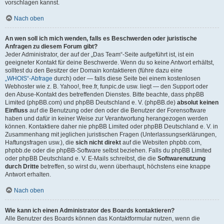
vorschlagen kannst.
Nach oben
An wen soll ich mich wenden, falls es Beschwerden oder juristische
Anfragen zu diesem Forum gibt?
Jeder Administrator, der auf der „Das Team“-Seite aufgeführt ist, ist ein
geeigneter Kontakt für deine Beschwerde. Wenn du so keine Antwort erhältst,
solltest du den Besitzer der Domain kontaktieren (führe dazu eine
„WHOIS“-Abfrage
durch) oder — falls diese Seite bei einem kostenlosen
Webhoster wie z. B. Yahoo!, free.fr, funpic.de usw. liegt — den Support oder
den Abuse-Kontakt des betreffenden Dienstes. Bitte beachte, dass phpBB
Limited (phpBB.com) und phpBB Deutschland e. V. (phpBB.de)
absolut keinen
Einfluss
auf die Benutzung oder den oder die Benutzer der Forensoftware
haben und dafür in keiner Weise zur Verantwortung herangezogen werden
können. Kontaktiere daher nie phpBB Limited oder phpBB Deutschland e. V. in
Zusammenhang mit jeglichen juristischen Fragen (Unterlassungserklärungen,
Haftungsfragen usw.), die
sich nicht direkt
auf die Websiten phpbb.com,
phpbb.de oder die phpBB-Software selbst beziehen. Falls du phpBB Limited
oder phpBB Deutschland e. V. E-Mails schreibst, die die
Softwarenutzung
durch Dritte
betreffen, so wirst du, wenn überhaupt, höchstens eine knappe
Antwort erhalten.
Nach oben
Wie kann ich einen Administrator des Boards kontaktieren?
Alle Benutzer des Boards können das Kontaktformular nutzen, wenn die