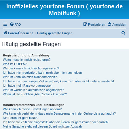
Inoffizielles yourfone-Forum ( yourfone.de
Mobilfunk )
FAQ
Registrieren
Anmelden
S
Foren-Übersicht
Häufig gestellte Fragen
u
Häufig gestellte Fragen
c
h
Registrierung und Anmeldung
Wozu muss ich mich registrieren?
e
Was ist COPPA?
Warum kann ich mich nicht registrieren?
Ich habe mich registriert, kann mich aber nicht anmelden!
Warum kann ich mich nicht anmelden?
Ich habe mich vor einiger Zeit registriert, kann mich aber nicht mehr anmelden?!
Ich habe mein Passwort vergessen!
Warum werde ich automatisch abgemeldet?
Wozu ist die Funktion „Alle Cookies löschen“?
Benutzerpräferenzen und -einstellungen
Wie kann ich meine Einstellungen ändern?
Wie kann ich verhindern, dass mein Benutzername in der Online-Liste auftaucht?
Die Forenuhr geht falsch!
Ich habe die Zeitzone eingestellt, aber die Forenuhr geht immer noch falsch!
Meine Sprache steht auf diesem Board nicht zur Auswahl!