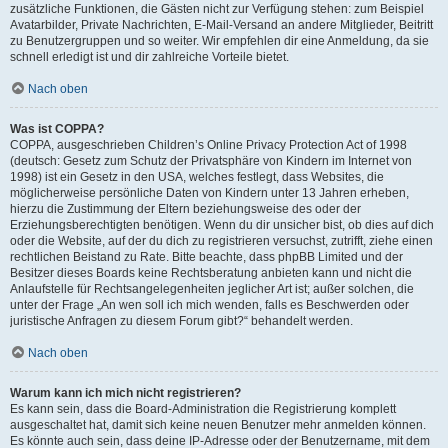
zusätzliche Funktionen, die Gästen nicht zur Verfügung stehen: zum Beispiel
Avatarbilder, Private Nachrichten, E-Mail-Versand an andere Mitglieder, Beitritt
zu Benutzergruppen und so weiter. Wir empfehlen dir eine Anmeldung, da sie
schnell erledigt ist und dir zahlreiche Vorteile bietet.
Nach oben
Was ist COPPA?
COPPA, ausgeschrieben Children’s Online Privacy Protection Act of 1998
(deutsch: Gesetz zum Schutz der Privatsphäre von Kindern im Internet von
1998) ist ein Gesetz in den USA, welches festlegt, dass Websites, die
möglicherweise persönliche Daten von Kindern unter 13 Jahren erheben,
hierzu die Zustimmung der Eltern beziehungsweise des oder der
Erziehungsberechtigten benötigen. Wenn du dir unsicher bist, ob dies auf dich
oder die Website, auf der du dich zu registrieren versuchst, zutrifft, ziehe einen
rechtlichen Beistand zu Rate. Bitte beachte, dass phpBB Limited und der
Besitzer dieses Boards keine Rechtsberatung anbieten kann und nicht die
Anlaufstelle für Rechtsangelegenheiten jeglicher Art ist; außer solchen, die
unter der Frage „An wen soll ich mich wenden, falls es Beschwerden oder
juristische Anfragen zu diesem Forum gibt?“ behandelt werden.
Nach oben
Warum kann ich mich nicht registrieren?
Es kann sein, dass die Board-Administration die Registrierung komplett
ausgeschaltet hat, damit sich keine neuen Benutzer mehr anmelden können.
Es könnte auch sein, dass deine IP-Adresse oder der Benutzername, mit dem