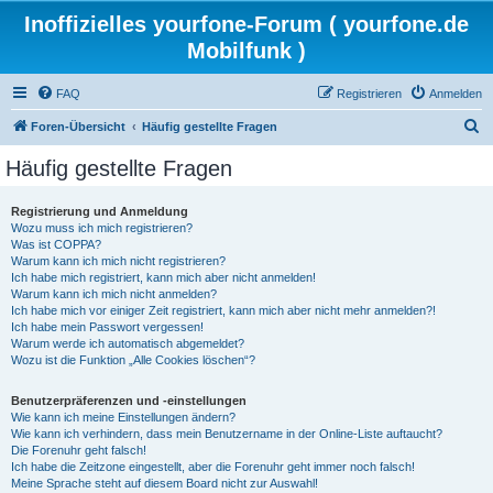
Inoffizielles yourfone-Forum ( yourfone.de
Mobilfunk )
FAQ
Registrieren
Anmelden
S
Foren-Übersicht
Häufig gestellte Fragen
u
Häufig gestellte Fragen
c
h
Registrierung und Anmeldung
Wozu muss ich mich registrieren?
e
Was ist COPPA?
Warum kann ich mich nicht registrieren?
Ich habe mich registriert, kann mich aber nicht anmelden!
Warum kann ich mich nicht anmelden?
Ich habe mich vor einiger Zeit registriert, kann mich aber nicht mehr anmelden?!
Ich habe mein Passwort vergessen!
Warum werde ich automatisch abgemeldet?
Wozu ist die Funktion „Alle Cookies löschen“?
Benutzerpräferenzen und -einstellungen
Wie kann ich meine Einstellungen ändern?
Wie kann ich verhindern, dass mein Benutzername in der Online-Liste auftaucht?
Die Forenuhr geht falsch!
Ich habe die Zeitzone eingestellt, aber die Forenuhr geht immer noch falsch!
Meine Sprache steht auf diesem Board nicht zur Auswahl!