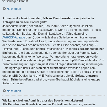
vorschlagen kannst.
Nach oben
An wen soll ich mich wenden, falls es Beschwerden oder juristische
Anfragen zu diesem Forum gibt?
Jeder Administrator, der auf der „Das Team“-Seite aufgeführt ist, ist ein
geeigneter Kontakt für deine Beschwerde. Wenn du so keine Antwort erhältst,
solltest du den Besitzer der Domain kontaktieren (führe dazu eine
„WHOIS“-Abfrage
durch) oder — falls diese Seite bei einem kostenlosen
Webhoster wie z. B. Yahoo!, free.fr, funpic.de usw. liegt — den Support oder
den Abuse-Kontakt des betreffenden Dienstes. Bitte beachte, dass phpBB
Limited (phpBB.com) und phpBB Deutschland e. V. (phpBB.de)
absolut keinen
Einfluss
auf die Benutzung oder den oder die Benutzer der Forensoftware
haben und dafür in keiner Weise zur Verantwortung herangezogen werden
können. Kontaktiere daher nie phpBB Limited oder phpBB Deutschland e. V. in
Zusammenhang mit jeglichen juristischen Fragen (Unterlassungserklärungen,
Haftungsfragen usw.), die
sich nicht direkt
auf die Websiten phpbb.com,
phpbb.de oder die phpBB-Software selbst beziehen. Falls du phpBB Limited
oder phpBB Deutschland e. V. E-Mails schreibst, die die
Softwarenutzung
durch Dritte
betreffen, so wirst du, wenn überhaupt, höchstens eine knappe
Antwort erhalten.
Nach oben
Wie kann ich einen Administrator des Boards kontaktieren?
Alle Benutzer des Boards können das Kontaktformular nutzen, wenn die