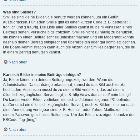
Was sind Smilies?
Smilies sind kleine Bilder, die benutzt werden können, um ein Gefühl
auszudrücken. Für jeden Smilie gibt es einen kurzen Code, z. B. bedeutet :)
fröhlich und :( traurig. Die Liste aller Smilies kannst du beim Verfassen eines
Beitrags sehen. Versuche bitte trotzdem, Smilies nicht zu häufig zu benutzen,
sie können einen Beitrag schnell unlesbar machen und ein Moderator könnte
deshalb deinen Beitrag entsprechend überarbeiten oder gar komplett löschen.
Die Board-Administration kann auch die Anzahl der Smilies begrenzen, die du
in einem Beitrag benutzen kannst.
Nach oben
Kann ich Bilder in meine Beiträge einfügen?
Ja, Bilder können in deinem Beitrag angezeigt werden. Wenn die
Administration Dateianhänge erlaubt hat, kannst du das Bild auch direkt
hochladen. Ansonsten musst du zu einem Bild verlinken, das auf einem
öffentlich zugänglichen Server liegt, z. B. http://www.domain.tld/mein-bild.gif.
Du kannst weder Bilder verlinken, die sich auf deinem eigenen PC befinden
(außer es ist ein öffentlich zugänglicher Server), noch zu Bildern, die nur nach
einer Anmeldung verfügbar sind, z. B. Hotmail- oder Yahoo-Mailboxen, mit
einem Passwort geschützte Seiten usw. Um das Bild anzuzeigen, benutze den
BBCode-Tag „[img]“.
Nach oben