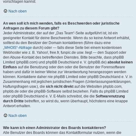
vorschlagen kannst.
Nach oben
An wen soll ich mich wenden, falls es Beschwerden oder juristische
Anfragen zu diesem Forum gibt?
Jeder Administrator, der auf der „Das Team“-Seite aufgeführt ist, ist ein
geeigneter Kontakt für deine Beschwerde. Wenn du so keine Antwort erhältst,
solltest du den Besitzer der Domain kontaktieren (führe dazu eine
„WHOIS“-Abfrage
durch) oder — falls diese Seite bei einem kostenlosen
Webhoster wie z. B. Yahoo!, free.fr, funpic.de usw. liegt — den Support oder
den Abuse-Kontakt des betreffenden Dienstes. Bitte beachte, dass phpBB
Limited (phpBB.com) und phpBB Deutschland e. V. (phpBB.de)
absolut keinen
Einfluss
auf die Benutzung oder den oder die Benutzer der Forensoftware
haben und dafür in keiner Weise zur Verantwortung herangezogen werden
können. Kontaktiere daher nie phpBB Limited oder phpBB Deutschland e. V. in
Zusammenhang mit jeglichen juristischen Fragen (Unterlassungserklärungen,
Haftungsfragen usw.), die
sich nicht direkt
auf die Websiten phpbb.com,
phpbb.de oder die phpBB-Software selbst beziehen. Falls du phpBB Limited
oder phpBB Deutschland e. V. E-Mails schreibst, die die
Softwarenutzung
durch Dritte
betreffen, so wirst du, wenn überhaupt, höchstens eine knappe
Antwort erhalten.
Nach oben
Wie kann ich einen Administrator des Boards kontaktieren?
Alle Benutzer des Boards können das Kontaktformular nutzen, wenn die