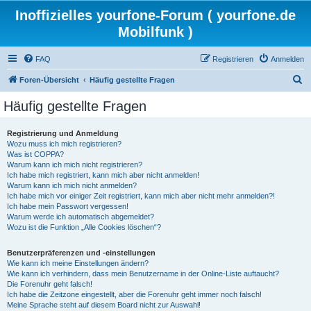
Inoffizielles yourfone-Forum ( yourfone.de
Mobilfunk )
FAQ
Registrieren
Anmelden
S
Foren-Übersicht
Häufig gestellte Fragen
u
Häufig gestellte Fragen
c
h
Registrierung und Anmeldung
Wozu muss ich mich registrieren?
e
Was ist COPPA?
Warum kann ich mich nicht registrieren?
Ich habe mich registriert, kann mich aber nicht anmelden!
Warum kann ich mich nicht anmelden?
Ich habe mich vor einiger Zeit registriert, kann mich aber nicht mehr anmelden?!
Ich habe mein Passwort vergessen!
Warum werde ich automatisch abgemeldet?
Wozu ist die Funktion „Alle Cookies löschen“?
Benutzerpräferenzen und -einstellungen
Wie kann ich meine Einstellungen ändern?
Wie kann ich verhindern, dass mein Benutzername in der Online-Liste auftaucht?
Die Forenuhr geht falsch!
Ich habe die Zeitzone eingestellt, aber die Forenuhr geht immer noch falsch!
Meine Sprache steht auf diesem Board nicht zur Auswahl!