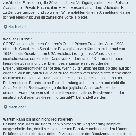
zusätzliche Funktionen, die Gästen nicht zur Verfügung stehen: zum Beispiel
Avatarbilder, Private Nachrichten, E-Mail-Versand an andere Mitglieder, Beitritt
zu Benutzergruppen und so weiter. Wir empfehlen dir eine Anmeldung, da sie
schnell erledigt ist und dir zahlreiche Vorteile bietet.
Nach oben
Was ist COPPA?
COPPA, ausgeschrieben Children’s Online Privacy Protection Act of 1998
(deutsch: Gesetz zum Schutz der Privatsphäre von Kindern im Internet von
1998) ist ein Gesetz in den USA, welches festlegt, dass Websites, die
möglicherweise persönliche Daten von Kindern unter 13 Jahren erheben,
hierzu die Zustimmung der Eltern beziehungsweise des oder der
Erziehungsberechtigten benötigen. Wenn du dir unsicher bist, ob dies auf dich
oder die Website, auf der du dich zu registrieren versuchst, zutrifft, ziehe einen
rechtlichen Beistand zu Rate. Bitte beachte, dass phpBB Limited und der
Besitzer dieses Boards keine Rechtsberatung anbieten kann und nicht die
Anlaufstelle für Rechtsangelegenheiten jeglicher Art ist; außer solchen, die
unter der Frage „An wen soll ich mich wenden, falls es Beschwerden oder
juristische Anfragen zu diesem Forum gibt?“ behandelt werden.
Nach oben
Warum kann ich mich nicht registrieren?
Es kann sein, dass die Board-Administration die Registrierung komplett
ausgeschaltet hat, damit sich keine neuen Benutzer mehr anmelden können.
Es könnte auch sein, dass deine IP-Adresse oder der Benutzername, mit dem