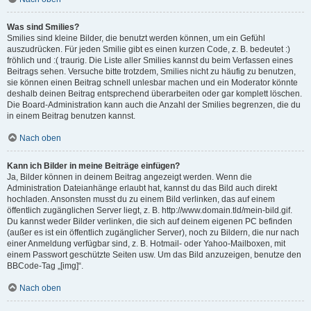
Was sind Smilies?
Smilies sind kleine Bilder, die benutzt werden können, um ein Gefühl
auszudrücken. Für jeden Smilie gibt es einen kurzen Code, z. B. bedeutet :)
fröhlich und :( traurig. Die Liste aller Smilies kannst du beim Verfassen eines
Beitrags sehen. Versuche bitte trotzdem, Smilies nicht zu häufig zu benutzen,
sie können einen Beitrag schnell unlesbar machen und ein Moderator könnte
deshalb deinen Beitrag entsprechend überarbeiten oder gar komplett löschen.
Die Board-Administration kann auch die Anzahl der Smilies begrenzen, die du
in einem Beitrag benutzen kannst.
Nach oben
Kann ich Bilder in meine Beiträge einfügen?
Ja, Bilder können in deinem Beitrag angezeigt werden. Wenn die
Administration Dateianhänge erlaubt hat, kannst du das Bild auch direkt
hochladen. Ansonsten musst du zu einem Bild verlinken, das auf einem
öffentlich zugänglichen Server liegt, z. B. http://www.domain.tld/mein-bild.gif.
Du kannst weder Bilder verlinken, die sich auf deinem eigenen PC befinden
(außer es ist ein öffentlich zugänglicher Server), noch zu Bildern, die nur nach
einer Anmeldung verfügbar sind, z. B. Hotmail- oder Yahoo-Mailboxen, mit
einem Passwort geschützte Seiten usw. Um das Bild anzuzeigen, benutze den
BBCode-Tag „[img]“.
Nach oben