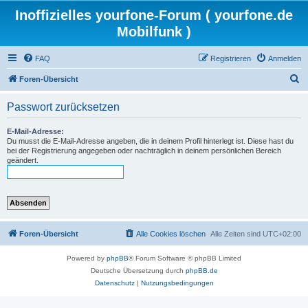
Inoffizielles yourfone-Forum ( yourfone.de
Mobilfunk )
FAQ
Registrieren
Anmelden
S
Foren-Übersicht
u
Passwort zurücksetzen
c
h
E-Mail-Adresse:
Du musst die E-Mail-Adresse angeben, die in deinem Profil hinterlegt ist. Diese hast du
e
bei der Registrierung angegeben oder nachträglich in deinem persönlichen Bereich
geändert.
Foren-Übersicht
Alle Cookies löschen
Alle Zeiten sind
UTC+02:00
Powered by
phpBB
® Forum Software © phpBB Limited
Deutsche Übersetzung durch
phpBB.de
Datenschutz
|
Nutzungsbedingungen