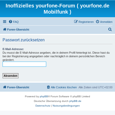
Inoffizielles yourfone-Forum ( yourfone.de
Mobilfunk )
FAQ
Registrieren
Anmelden
S
Foren-Übersicht
u
Passwort zurücksetzen
c
h
E-Mail-Adresse:
Du musst die E-Mail-Adresse angeben, die in deinem Profil hinterlegt ist. Diese hast du
e
bei der Registrierung angegeben oder nachträglich in deinem persönlichen Bereich
geändert.
Foren-Übersicht
Alle Cookies löschen
Alle Zeiten sind
UTC+02:00
Powered by
phpBB
® Forum Software © phpBB Limited
Deutsche Übersetzung durch
phpBB.de
Datenschutz
|
Nutzungsbedingungen