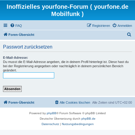
Inoffizielles yourfone-Forum ( yourfone.de
Mobilfunk )
FAQ
Registrieren
Anmelden
S
Foren-Übersicht
u
Passwort zurücksetzen
c
h
E-Mail-Adresse:
Du musst die E-Mail-Adresse angeben, die in deinem Profil hinterlegt ist. Diese hast du
e
bei der Registrierung angegeben oder nachträglich in deinem persönlichen Bereich
geändert.
Foren-Übersicht
Alle Cookies löschen
Alle Zeiten sind
UTC+02:00
Powered by
phpBB
® Forum Software © phpBB Limited
Deutsche Übersetzung durch
phpBB.de
Datenschutz
|
Nutzungsbedingungen