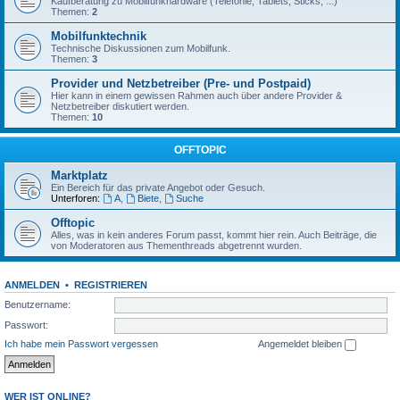
Kaufberatung zu Mobilfunkhardware (Telefonie, Tablets, Sticks, ...)
Themen:
2
Mobilfunktechnik
Technische Diskussionen zum Mobilfunk.
Themen:
3
Provider und Netzbetreiber (Pre- und Postpaid)
Hier kann in einem gewissen Rahmen auch über andere Provider &
Netzbetreiber diskutiert werden.
Themen:
10
OFFTOPIC
Marktplatz
Ein Bereich für das private Angebot oder Gesuch.
Unterforen:
A
,
Biete
,
Suche
Offtopic
Alles, was in kein anderes Forum passt, kommt hier rein. Auch Beiträge, die
von Moderatoren aus Thementhreads abgetrennt wurden.
ANMELDEN
•
REGISTRIEREN
Benutzername:
Passwort:
Ich habe mein Passwort vergessen
Angemeldet bleiben
WER IST ONLINE?