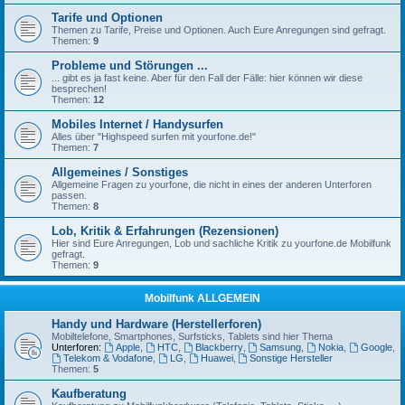
Tarife und Optionen
Themen zu Tarife, Preise und Optionen. Auch Eure Anregungen sind gefragt.
Themen:
9
Probleme und Störungen ...
... gibt es ja fast keine. Aber für den Fall der Fälle: hier können wir diese
besprechen!
Themen:
12
Mobiles Internet / Handysurfen
Alles über "Highspeed surfen mit yourfone.de!"
Themen:
7
Allgemeines / Sonstiges
Allgemeine Fragen zu yourfone, die nicht in eines der anderen Unterforen
passen.
Themen:
8
Lob, Kritik & Erfahrungen (Rezensionen)
Hier sind Eure Anregungen, Lob und sachliche Kritik zu yourfone.de Mobilfunk
gefragt.
Themen:
9
Mobilfunk ALLGEMEIN
Handy und Hardware (Herstellerforen)
Mobiltelefone, Smartphones, Surfsticks, Tablets sind hier Thema
Unterforen:
Apple
,
HTC
,
Blackberry
,
Samsung
,
Nokia
,
Google
,
Telekom & Vodafone
,
LG
,
Huawei
,
Sonstige Hersteller
Themen:
5
Kaufberatung