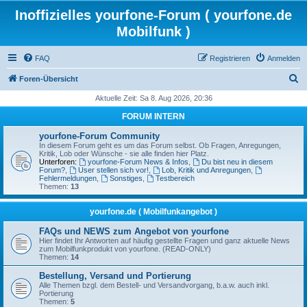
Inoffizielles yourfone-Forum ( yourfone.de
Mobilfunk )
FAQ
Registrieren
Anmelden
S
Foren-Übersicht
u
Aktuelle Zeit: Sa 8. Aug 2026, 20:36
c
FORUM INTERN
h
yourfone-Forum Community
e
In diesem Forum geht es um das Forum selbst. Ob Fragen, Anregungen,
Kritik, Lob oder Wünsche - sie alle finden hier Platz.
Unterforen:
yourfone-Forum News & Infos
,
Du bist neu in diesem
Forum?
,
User stellen sich vor!
,
Lob, Kritik und Anregungen
,
Fehlermeldungen
,
Sonstiges
,
Testbereich
Themen:
13
yourfone.de ( Mobilfunkangebot )
FAQs und NEWS zum Angebot von yourfone
Hier findet Ihr Antworten auf häufig gestellte Fragen und ganz aktuelle News
zum Mobilfunkprodukt von yourfone. (READ-ONLY)
Themen:
14
Bestellung, Versand und Portierung
Alle Themen bzgl. dem Bestell- und Versandvorgang, b.a.w. auch inkl.
Portierung
Themen:
5