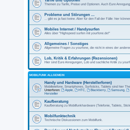
Tarife und Optionen
Themen zu Tarife, Preise und Optionen. Auch Eure Anregunge
Probleme und Störungen ...
... gibt es ja fast keine. Aber für den Fall der Fälle: hier kön
Mobiles Internet / Handysurfen
Alles über "Highspeed surfen mit yourfone.de!"
Allgemeines / Sonstiges
Allgemeine Fragen zu yourfone, die nicht in eines der ander
Lob, Kritik & Erfahrungen (Rezensionen)
Hier sind Eure Anregungen, Lob und sachliche Kritik zu yourf
MOBILFUNK ALLGEMEIN
Handy und Hardware (Herstellerforen)
Mobiltelefone, Smartphones, Surfsticks, Tablets sind hier T
Unterforen:
Apple
,
HTC
,
Blackberry
,
Samsung
,
Hersteller
Kaufberatung
Kaufberatung zu Mobilfunkhardware (Telefonie, Tablets, Sticks
Mobilfunktechnik
Technische Diskussionen zum Mobilfunk.