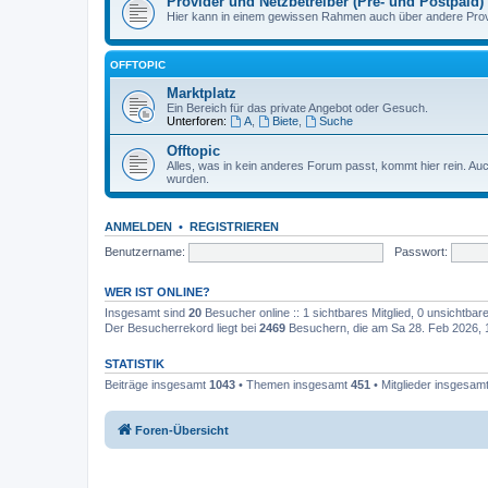
Provider und Netzbetreiber (Pre- und Postpaid)
Hier kann in einem gewissen Rahmen auch über andere Provi
OFFTOPIC
Marktplatz
Ein Bereich für das private Angebot oder Gesuch.
Unterforen:
A
,
Biete
,
Suche
Offtopic
Alles, was in kein anderes Forum passt, kommt hier rein. A
wurden.
ANMELDEN
•
REGISTRIEREN
Benutzername:
Passwort:
WER IST ONLINE?
Insgesamt sind
20
Besucher online :: 1 sichtbares Mitglied, 0 unsichtba
Der Besucherrekord liegt bei
2469
Besuchern, die am Sa 28. Feb 2026, 12
STATISTIK
Beiträge insgesamt
1043
• Themen insgesamt
451
• Mitglieder insgesam
Foren-Übersicht