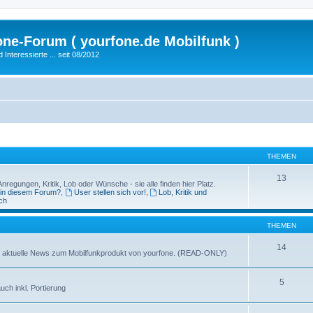
fone-Forum ( yourfone.de Mobilfunk )
nteressierte ... seit 08/2012
THEMEN
13
egungen, Kritik, Lob oder Wünsche - sie alle finden hier Platz.
 in diesem Forum?
,
User stellen sich vor!
,
Lob, Kritik und
ch
THEMEN
14
ganz aktuelle News zum Mobilfunkprodukt von yourfone. (READ-ONLY)
5
uch inkl. Portierung