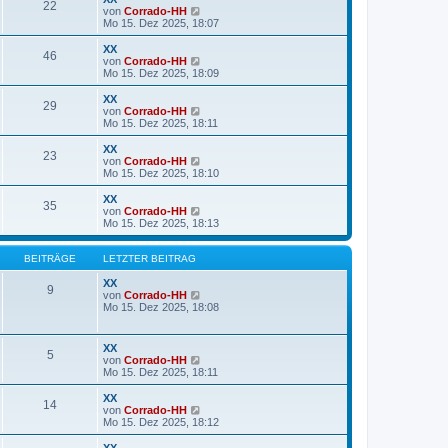
22
B
s
N
von
Corrado-HH
e
t
e
Mo 15. Dez 2025, 18:07
i
e
u
t
r
e
XX
r
46
B
s
N
von
Corrado-HH
a
e
t
e
Mo 15. Dez 2025, 18:09
g
i
e
u
t
r
e
XX
r
29
B
s
N
von
Corrado-HH
a
e
t
e
Mo 15. Dez 2025, 18:11
g
i
e
u
t
r
e
XX
r
23
B
s
N
von
Corrado-HH
a
e
t
e
Mo 15. Dez 2025, 18:10
g
i
e
u
t
r
e
XX
r
35
B
s
N
von
Corrado-HH
a
e
t
e
Mo 15. Dez 2025, 18:13
g
i
e
u
t
r
e
r
B
s
BEITRÄGE
LETZTER BEITRAG
a
e
t
g
i
e
XX
9
t
r
N
von
Corrado-HH
r
B
e
Mo 15. Dez 2025, 18:08
a
e
u
g
i
e
t
s
XX
5
r
t
N
von
Corrado-HH
a
e
e
Mo 15. Dez 2025, 18:11
g
r
u
B
e
XX
e
14
s
N
von
Corrado-HH
i
t
e
Mo 15. Dez 2025, 18:12
t
e
u
r
r
e