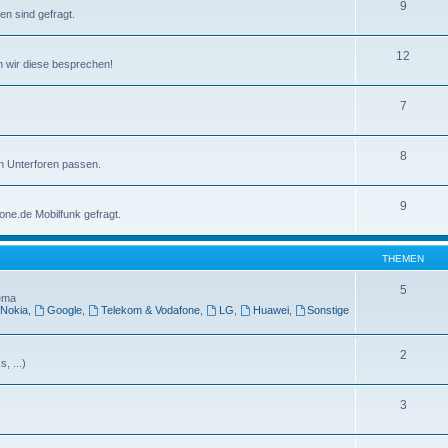
9
n sind gefragt.
12
nen wir diese besprechen!
7
8
en Unterforen passen.
9
one.de Mobilfunk gefragt.
THEMEN
5
hema
Nokia
,
Google
,
Telekom & Vodafone
,
LG
,
Huawei
,
Sonstige
2
, ...)
3