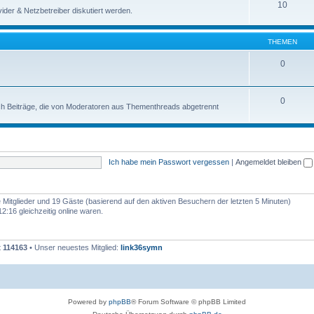
10
der & Netzbetreiber diskutiert werden.
THEMEN
0
0
uch Beiträge, die von Moderatoren aus Thementhreads abgetrennt
Ich habe mein Passwort vergessen
|
Angemeldet bleiben
re Mitglieder und 19 Gäste (basierend auf den aktiven Besuchern der letzten 5 Minuten)
:16 gleichzeitig online waren.
t
114163
• Unser neuestes Mitglied:
link36symn
Powered by
phpBB
® Forum Software © phpBB Limited