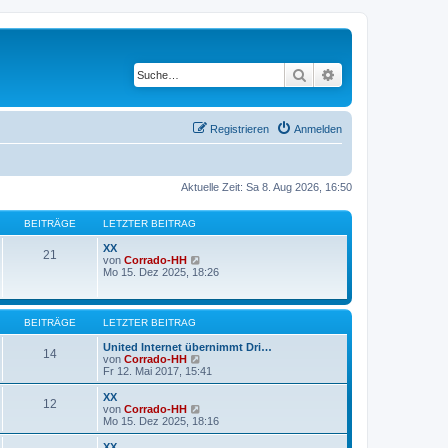
Suche
Erweiterte Suche
Registrieren
Anmelden
Aktuelle Zeit: Sa 8. Aug 2026, 16:50
BEITRÄGE
LETZTER BEITRAG
XX
21
N
von
Corrado-HH
e
Mo 15. Dez 2025, 18:26
u
e
s
t
BEITRÄGE
LETZTER BEITRAG
e
r
United Internet übernimmt Dri…
14
B
N
von
Corrado-HH
e
e
Fr 12. Mai 2017, 15:41
i
u
t
e
XX
12
r
s
N
von
Corrado-HH
a
t
e
Mo 15. Dez 2025, 18:16
g
e
u
r
e
XX