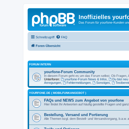
Inoffizielles your
Das Forum für yourfone-Kunden und I
Schnellzugriff
FAQ
Foren-Übersicht
FORUM INTERN
yourfone-Forum Community
In diesem Forum geht es um das Forum selbst. Ob Fragen, Anr
Unterforen:
yourfone-Forum News & Infos
,
Du bist neu
Anregungen
,
Fehlermeldungen
,
Sonstiges
,
Testberei
YOURFONE.DE ( MOBILFUNKANGEBOT )
FAQs und NEWS zum Angebot von yourfone
Hier findet Ihr Antworten auf häufig gestellte Fragen und 
Bestellung, Versand und Portierung
Alle Themen bzgl. dem Bestell- und Versandvorgang, b.a.w. a