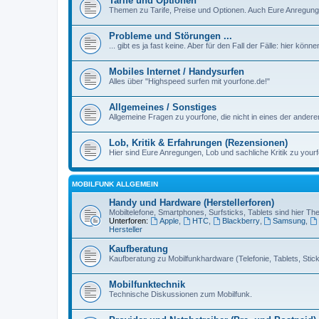
Tarife und Optionen
Themen zu Tarife, Preise und Optionen. Auch Eure Anregunge
Probleme und Störungen ...
... gibt es ja fast keine. Aber für den Fall der Fälle: hier kön
Mobiles Internet / Handysurfen
Alles über "Highspeed surfen mit yourfone.de!"
Allgemeines / Sonstiges
Allgemeine Fragen zu yourfone, die nicht in eines der ander
Lob, Kritik & Erfahrungen (Rezensionen)
Hier sind Eure Anregungen, Lob und sachliche Kritik zu yourf
MOBILFUNK ALLGEMEIN
Handy und Hardware (Herstellerforen)
Mobiltelefone, Smartphones, Surfsticks, Tablets sind hier T
Unterforen:
Apple
,
HTC
,
Blackberry
,
Samsung
,
Hersteller
Kaufberatung
Kaufberatung zu Mobilfunkhardware (Telefonie, Tablets, Sticks
Mobilfunktechnik
Technische Diskussionen zum Mobilfunk.