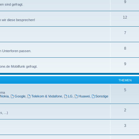
9
n sind gefragt.
12
nen wir diese besprechen!
7
8
en Unterforen passen.
9
one.de Mobilfunk gefragt.
THEMEN
5
hema
Nokia
,
Google
,
Telekom & Vodafone
,
LG
,
Huawei
,
Sonstige
2
, ...)
3