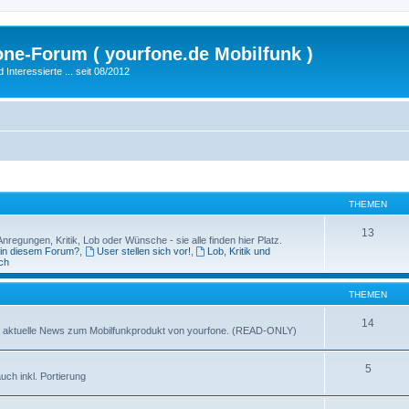
fone-Forum ( yourfone.de Mobilfunk )
nteressierte ... seit 08/2012
THEMEN
13
egungen, Kritik, Lob oder Wünsche - sie alle finden hier Platz.
 in diesem Forum?
,
User stellen sich vor!
,
Lob, Kritik und
ch
THEMEN
14
ganz aktuelle News zum Mobilfunkprodukt von yourfone. (READ-ONLY)
5
uch inkl. Portierung