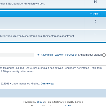
10
der & Netzbetreiber diskutiert werden.
THEMEN
0
0
uch Beiträge, die von Moderatoren aus Thementhreads abgetrennt
Ich habe mein Passwort vergessen
|
Angemeldet bleiben
bare Mitglieder und 153 Gäste (basierend auf den aktiven Besuchern der letzten 5 Minuten)
:16 gleichzeitig online waren.
t
114169
• Unser neuestes Mitglied:
Danielwearf
Powered by
phpBB
® Forum Software © phpBB Limited