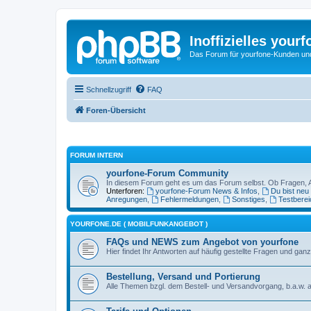
Inoffizielles your
Das Forum für yourfone-Kunden und I
Schnellzugriff
FAQ
Foren-Übersicht
FORUM INTERN
yourfone-Forum Community
In diesem Forum geht es um das Forum selbst. Ob Fragen, Anr
Unterforen:
yourfone-Forum News & Infos
,
Du bist neu
Anregungen
,
Fehlermeldungen
,
Sonstiges
,
Testberei
YOURFONE.DE ( MOBILFUNKANGEBOT )
FAQs und NEWS zum Angebot von yourfone
Hier findet Ihr Antworten auf häufig gestellte Fragen und 
Bestellung, Versand und Portierung
Alle Themen bzgl. dem Bestell- und Versandvorgang, b.a.w. a