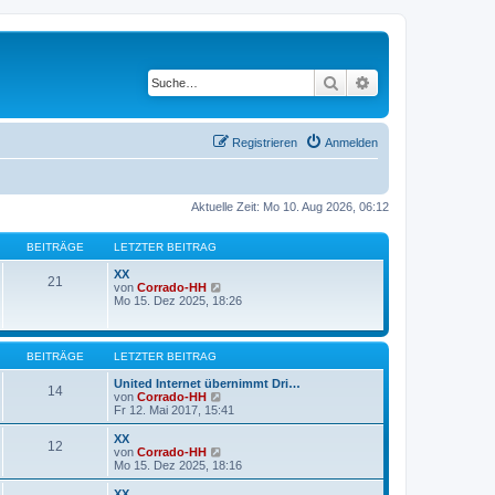
Suche
Erweiterte Suche
Registrieren
Anmelden
Aktuelle Zeit: Mo 10. Aug 2026, 06:12
BEITRÄGE
LETZTER BEITRAG
XX
21
N
von
Corrado-HH
e
Mo 15. Dez 2025, 18:26
u
e
s
t
BEITRÄGE
LETZTER BEITRAG
e
r
United Internet übernimmt Dri…
14
B
N
von
Corrado-HH
e
e
Fr 12. Mai 2017, 15:41
i
u
t
e
XX
12
r
s
N
von
Corrado-HH
a
t
e
Mo 15. Dez 2025, 18:16
g
e
u
r
e
XX