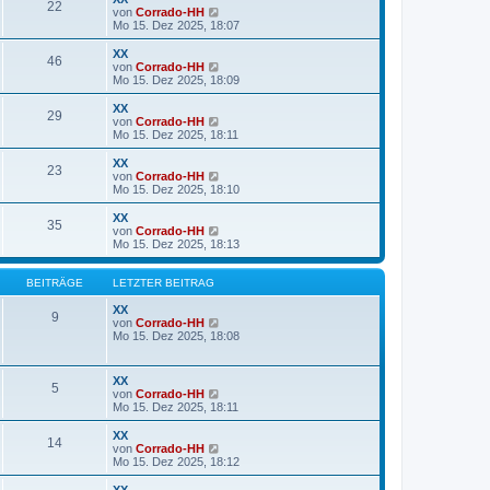
22
B
s
N
von
Corrado-HH
e
t
e
Mo 15. Dez 2025, 18:07
i
e
u
t
r
e
XX
r
46
B
s
N
von
Corrado-HH
a
e
t
e
Mo 15. Dez 2025, 18:09
g
i
e
u
t
r
e
XX
r
29
B
s
N
von
Corrado-HH
a
e
t
e
Mo 15. Dez 2025, 18:11
g
i
e
u
t
r
e
XX
r
23
B
s
N
von
Corrado-HH
a
e
t
e
Mo 15. Dez 2025, 18:10
g
i
e
u
t
r
e
XX
r
35
B
s
N
von
Corrado-HH
a
e
t
e
Mo 15. Dez 2025, 18:13
g
i
e
u
t
r
e
r
B
s
BEITRÄGE
LETZTER BEITRAG
a
e
t
g
i
e
XX
9
t
r
N
von
Corrado-HH
r
B
e
Mo 15. Dez 2025, 18:08
a
e
u
g
i
e
t
s
XX
5
r
t
N
von
Corrado-HH
a
e
e
Mo 15. Dez 2025, 18:11
g
r
u
B
e
XX
e
14
s
N
von
Corrado-HH
i
t
e
Mo 15. Dez 2025, 18:12
t
e
u
r
r
e