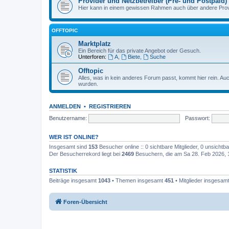
Provider und Netzbetreiber (Pre- und Postpaid)
Hier kann in einem gewissen Rahmen auch über andere Provi
OFFTOPIC
Marktplatz
Ein Bereich für das private Angebot oder Gesuch.
Unterforen:
A
,
Biete
,
Suche
Offtopic
Alles, was in kein anderes Forum passt, kommt hier rein. A
wurden.
ANMELDEN
•
REGISTRIEREN
Benutzername:
Passwort:
WER IST ONLINE?
Insgesamt sind
153
Besucher online :: 0 sichtbare Mitglieder, 0 unsicht
Der Besucherrekord liegt bei
2469
Besuchern, die am Sa 28. Feb 2026, 12
STATISTIK
Beiträge insgesamt
1043
• Themen insgesamt
451
• Mitglieder insgesam
Foren-Übersicht