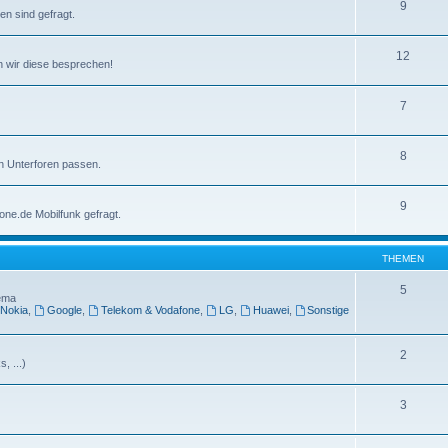
9
n sind gefragt.
12
nen wir diese besprechen!
7
8
en Unterforen passen.
9
one.de Mobilfunk gefragt.
THEMEN
5
hema
Nokia
,
Google
,
Telekom & Vodafone
,
LG
,
Huawei
,
Sonstige
2
, ...)
3