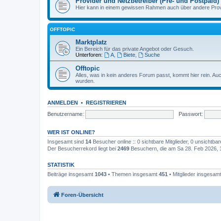
Provider und Netzbetreiber (Pre- und Postpaid)
Hier kann in einem gewissen Rahmen auch über andere Provi
OFFTOPIC
Marktplatz
Ein Bereich für das private Angebot oder Gesuch.
Unterforen:
A
,
Biete
,
Suche
Offtopic
Alles, was in kein anderes Forum passt, kommt hier rein. A
wurden.
ANMELDEN
•
REGISTRIEREN
Benutzername:
Passwort:
WER IST ONLINE?
Insgesamt sind
14
Besucher online :: 0 sichtbare Mitglieder, 0 unsichtba
Der Besucherrekord liegt bei
2469
Besuchern, die am Sa 28. Feb 2026, 12
STATISTIK
Beiträge insgesamt
1043
• Themen insgesamt
451
• Mitglieder insgesam
Foren-Übersicht