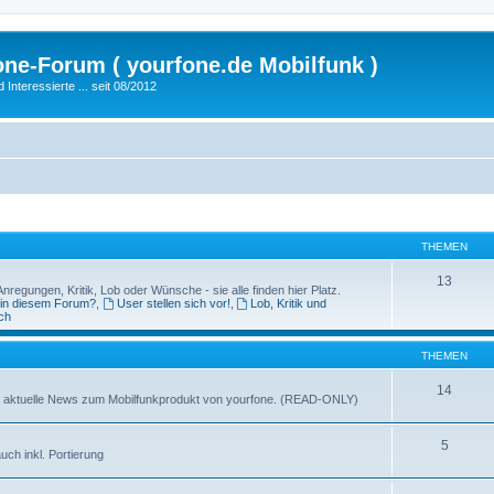
fone-Forum ( yourfone.de Mobilfunk )
nteressierte ... seit 08/2012
THEMEN
13
egungen, Kritik, Lob oder Wünsche - sie alle finden hier Platz.
 in diesem Forum?
,
User stellen sich vor!
,
Lob, Kritik und
ch
THEMEN
14
ganz aktuelle News zum Mobilfunkprodukt von yourfone. (READ-ONLY)
5
uch inkl. Portierung