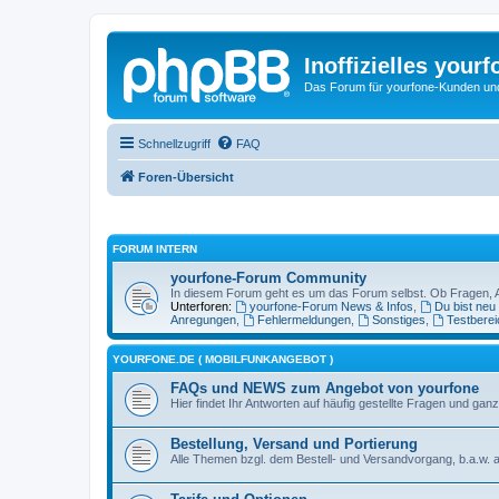
Inoffizielles your
Das Forum für yourfone-Kunden und I
Schnellzugriff
FAQ
Foren-Übersicht
FORUM INTERN
yourfone-Forum Community
In diesem Forum geht es um das Forum selbst. Ob Fragen, Anr
Unterforen:
yourfone-Forum News & Infos
,
Du bist neu
Anregungen
,
Fehlermeldungen
,
Sonstiges
,
Testberei
YOURFONE.DE ( MOBILFUNKANGEBOT )
FAQs und NEWS zum Angebot von yourfone
Hier findet Ihr Antworten auf häufig gestellte Fragen und 
Bestellung, Versand und Portierung
Alle Themen bzgl. dem Bestell- und Versandvorgang, b.a.w. a