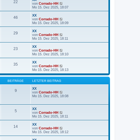
22
B
s
N
von
Corrado-HH
e
t
e
Mo 15. Dez 2025, 18:07
i
e
u
t
r
e
XX
r
46
B
s
N
von
Corrado-HH
a
e
t
e
Mo 15. Dez 2025, 18:09
g
i
e
u
t
r
e
XX
r
29
B
s
N
von
Corrado-HH
a
e
t
e
Mo 15. Dez 2025, 18:11
g
i
e
u
t
r
e
XX
r
23
B
s
N
von
Corrado-HH
a
e
t
e
Mo 15. Dez 2025, 18:10
g
i
e
u
t
r
e
XX
r
35
B
s
N
von
Corrado-HH
a
e
t
e
Mo 15. Dez 2025, 18:13
g
i
e
u
t
r
e
r
B
s
BEITRÄGE
LETZTER BEITRAG
a
e
t
g
i
e
XX
9
t
r
N
von
Corrado-HH
r
B
e
Mo 15. Dez 2025, 18:08
a
e
u
g
i
e
t
s
XX
5
r
t
N
von
Corrado-HH
a
e
e
Mo 15. Dez 2025, 18:11
g
r
u
B
e
XX
e
14
s
N
von
Corrado-HH
i
t
e
Mo 15. Dez 2025, 18:12
t
e
u
r
r
e