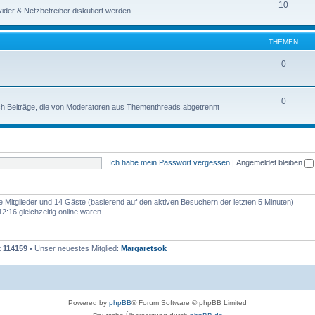
10
der & Netzbetreiber diskutiert werden.
THEMEN
0
0
uch Beiträge, die von Moderatoren aus Thementhreads abgetrennt
Ich habe mein Passwort vergessen
|
Angemeldet bleiben
re Mitglieder und 14 Gäste (basierend auf den aktiven Besuchern der letzten 5 Minuten)
:16 gleichzeitig online waren.
t
114159
• Unser neuestes Mitglied:
Margaretsok
Powered by
phpBB
® Forum Software © phpBB Limited