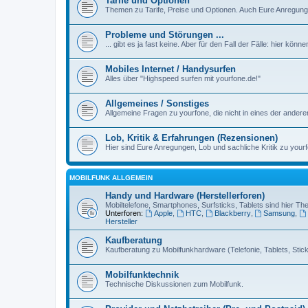
Tarife und Optionen
Themen zu Tarife, Preise und Optionen. Auch Eure Anregunge
Probleme und Störungen ...
... gibt es ja fast keine. Aber für den Fall der Fälle: hier kön
Mobiles Internet / Handysurfen
Alles über "Highspeed surfen mit yourfone.de!"
Allgemeines / Sonstiges
Allgemeine Fragen zu yourfone, die nicht in eines der ander
Lob, Kritik & Erfahrungen (Rezensionen)
Hier sind Eure Anregungen, Lob und sachliche Kritik zu yourf
MOBILFUNK ALLGEMEIN
Handy und Hardware (Herstellerforen)
Mobiltelefone, Smartphones, Surfsticks, Tablets sind hier T
Unterforen:
Apple
,
HTC
,
Blackberry
,
Samsung
,
Hersteller
Kaufberatung
Kaufberatung zu Mobilfunkhardware (Telefonie, Tablets, Sticks
Mobilfunktechnik
Technische Diskussionen zum Mobilfunk.