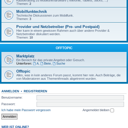
Kaufberatung zu Mobilfunkhardware (Telefonie, Tablets, Sticks, ...)
Themen:
2
Mobilfunktechnik
Technische Diskussionen zum Mobilfunk.
Themen:
3
Provider und Netzbetreiber (Pre- und Postpaid)
Hier kann in einem gewissen Rahmen auch über andere Provider &
Netzbetreiber diskutiert werden.
Themen:
10
OFFTOPIC
Marktplatz
Ein Bereich für das private Angebot oder Gesuch.
Unterforen:
A
,
Biete
,
Suche
Offtopic
Alles, was in kein anderes Forum passt, kommt hier rein. Auch Beiträge, die
von Moderatoren aus Thementhreads abgetrennt wurden.
ANMELDEN
•
REGISTRIEREN
Benutzername:
Passwort:
Ich habe mein Passwort vergessen
Angemeldet bleiben
WER IST ONLINE?