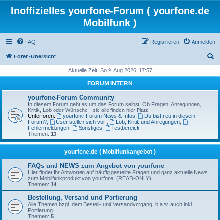
Inoffizielles yourfone-Forum ( yourfone.de
Mobilfunk )
FAQ
Registrieren
Anmelden
S
Foren-Übersicht
u
Aktuelle Zeit: So 9. Aug 2026, 17:57
c
FORUM INTERN
h
yourfone-Forum Community
e
In diesem Forum geht es um das Forum selbst. Ob Fragen, Anregungen,
Kritik, Lob oder Wünsche - sie alle finden hier Platz.
Unterforen:
yourfone-Forum News & Infos
,
Du bist neu in diesem
Forum?
,
User stellen sich vor!
,
Lob, Kritik und Anregungen
,
Fehlermeldungen
,
Sonstiges
,
Testbereich
Themen:
13
yourfone.de ( Mobilfunkangebot )
FAQs und NEWS zum Angebot von yourfone
Hier findet Ihr Antworten auf häufig gestellte Fragen und ganz aktuelle News
zum Mobilfunkprodukt von yourfone. (READ-ONLY)
Themen:
14
Bestellung, Versand und Portierung
Alle Themen bzgl. dem Bestell- und Versandvorgang, b.a.w. auch inkl.
Portierung
Themen:
5