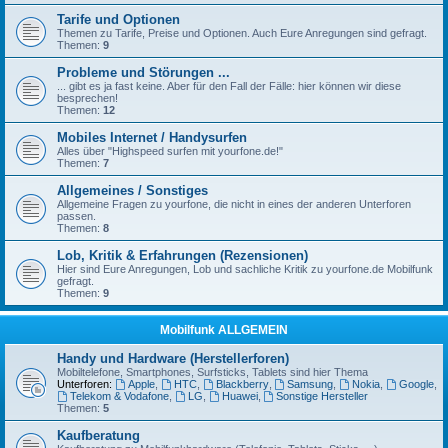
Tarife und Optionen
Themen zu Tarife, Preise und Optionen. Auch Eure Anregungen sind gefragt.
Themen:
9
Probleme und Störungen ...
... gibt es ja fast keine. Aber für den Fall der Fälle: hier können wir diese
besprechen!
Themen:
12
Mobiles Internet / Handysurfen
Alles über "Highspeed surfen mit yourfone.de!"
Themen:
7
Allgemeines / Sonstiges
Allgemeine Fragen zu yourfone, die nicht in eines der anderen Unterforen
passen.
Themen:
8
Lob, Kritik & Erfahrungen (Rezensionen)
Hier sind Eure Anregungen, Lob und sachliche Kritik zu yourfone.de Mobilfunk
gefragt.
Themen:
9
Mobilfunk ALLGEMEIN
Handy und Hardware (Herstellerforen)
Mobiltelefone, Smartphones, Surfsticks, Tablets sind hier Thema
Unterforen:
Apple
,
HTC
,
Blackberry
,
Samsung
,
Nokia
,
Google
,
Telekom & Vodafone
,
LG
,
Huawei
,
Sonstige Hersteller
Themen:
5
Kaufberatung