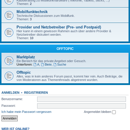
Kaufberatung zu Mobilfunkhardware (Telefonie, Tablets, Sticks, ...)
Themen:
2
Mobilfunktechnik
Technische Diskussionen zum Mobilfunk.
Themen:
3
Provider und Netzbetreiber (Pre- und Postpaid)
Hier kann in einem gewissen Rahmen auch über andere Provider &
Netzbetreiber diskutiert werden.
Themen:
10
OFFTOPIC
Marktplatz
Ein Bereich für das private Angebot oder Gesuch.
Unterforen:
A
,
Biete
,
Suche
Offtopic
Alles, was in kein anderes Forum passt, kommt hier rein. Auch Beiträge, die
von Moderatoren aus Thementhreads abgetrennt wurden.
ANMELDEN
•
REGISTRIEREN
Benutzername:
Passwort:
Ich habe mein Passwort vergessen
Angemeldet bleiben
WER IST ONLINE?