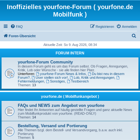
Inoffizielles yourfone-Forum ( yourfone.de
Mobilfunk )
FAQ
Registrieren
Anmelden
S
Foren-Übersicht
u
Aktuelle Zeit: So 9. Aug 2026, 08:34
c
FORUM INTERN
h
yourfone-Forum Community
e
In diesem Forum geht es um das Forum selbst. Ob Fragen, Anregungen,
Kritik, Lob oder Wünsche - sie alle finden hier Platz.
Unterforen:
yourfone-Forum News & Infos
,
Du bist neu in diesem
Forum?
,
User stellen sich vor!
,
Lob, Kritik und Anregungen
,
Fehlermeldungen
,
Sonstiges
,
Testbereich
Themen:
13
yourfone.de ( Mobilfunkangebot )
FAQs und NEWS zum Angebot von yourfone
Hier findet Ihr Antworten auf häufig gestellte Fragen und ganz aktuelle News
zum Mobilfunkprodukt von yourfone. (READ-ONLY)
Themen:
14
Bestellung, Versand und Portierung
Alle Themen bzgl. dem Bestell- und Versandvorgang, b.a.w. auch inkl.
Portierung
Themen:
5