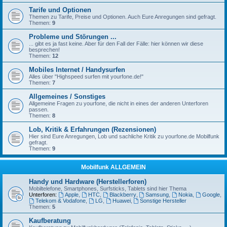
Tarife und Optionen
Themen zu Tarife, Preise und Optionen. Auch Eure Anregungen sind gefragt.
Themen:
9
Probleme und Störungen ...
... gibt es ja fast keine. Aber für den Fall der Fälle: hier können wir diese
besprechen!
Themen:
12
Mobiles Internet / Handysurfen
Alles über "Highspeed surfen mit yourfone.de!"
Themen:
7
Allgemeines / Sonstiges
Allgemeine Fragen zu yourfone, die nicht in eines der anderen Unterforen
passen.
Themen:
8
Lob, Kritik & Erfahrungen (Rezensionen)
Hier sind Eure Anregungen, Lob und sachliche Kritik zu yourfone.de Mobilfunk
gefragt.
Themen:
9
Mobilfunk ALLGEMEIN
Handy und Hardware (Herstellerforen)
Mobiltelefone, Smartphones, Surfsticks, Tablets sind hier Thema
Unterforen:
Apple
,
HTC
,
Blackberry
,
Samsung
,
Nokia
,
Google
,
Telekom & Vodafone
,
LG
,
Huawei
,
Sonstige Hersteller
Themen:
5
Kaufberatung