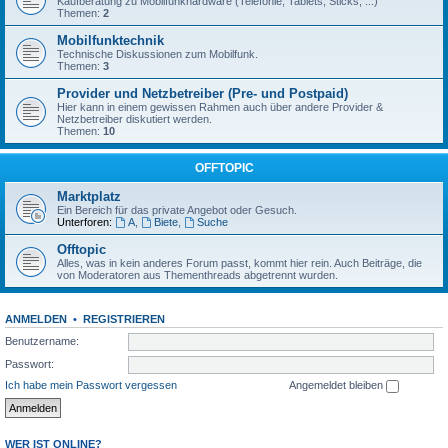
Kaufberatung zu Mobilfunkhardware (Telefonie, Tablets, Sticks, ...)
Themen:
2
Mobilfunktechnik
Technische Diskussionen zum Mobilfunk.
Themen:
3
Provider und Netzbetreiber (Pre- und Postpaid)
Hier kann in einem gewissen Rahmen auch über andere Provider &
Netzbetreiber diskutiert werden.
Themen:
10
OFFTOPIC
Marktplatz
Ein Bereich für das private Angebot oder Gesuch.
Unterforen:
A
,
Biete
,
Suche
Offtopic
Alles, was in kein anderes Forum passt, kommt hier rein. Auch Beiträge, die
von Moderatoren aus Thementhreads abgetrennt wurden.
ANMELDEN
•
REGISTRIEREN
Benutzername:
Passwort:
Ich habe mein Passwort vergessen
Angemeldet bleiben
WER IST ONLINE?