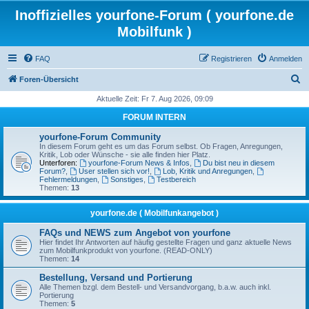
Inoffizielles yourfone-Forum ( yourfone.de
Mobilfunk )
FAQ
Registrieren
Anmelden
S
Foren-Übersicht
u
Aktuelle Zeit: Fr 7. Aug 2026, 09:09
c
FORUM INTERN
h
yourfone-Forum Community
e
In diesem Forum geht es um das Forum selbst. Ob Fragen, Anregungen,
Kritik, Lob oder Wünsche - sie alle finden hier Platz.
Unterforen:
yourfone-Forum News & Infos
,
Du bist neu in diesem
Forum?
,
User stellen sich vor!
,
Lob, Kritik und Anregungen
,
Fehlermeldungen
,
Sonstiges
,
Testbereich
Themen:
13
yourfone.de ( Mobilfunkangebot )
FAQs und NEWS zum Angebot von yourfone
Hier findet Ihr Antworten auf häufig gestellte Fragen und ganz aktuelle News
zum Mobilfunkprodukt von yourfone. (READ-ONLY)
Themen:
14
Bestellung, Versand und Portierung
Alle Themen bzgl. dem Bestell- und Versandvorgang, b.a.w. auch inkl.
Portierung
Themen:
5