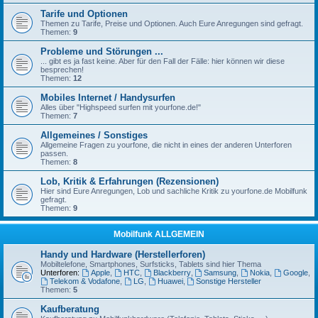
Tarife und Optionen
Themen zu Tarife, Preise und Optionen. Auch Eure Anregungen sind gefragt.
Themen:
9
Probleme und Störungen ...
... gibt es ja fast keine. Aber für den Fall der Fälle: hier können wir diese
besprechen!
Themen:
12
Mobiles Internet / Handysurfen
Alles über "Highspeed surfen mit yourfone.de!"
Themen:
7
Allgemeines / Sonstiges
Allgemeine Fragen zu yourfone, die nicht in eines der anderen Unterforen
passen.
Themen:
8
Lob, Kritik & Erfahrungen (Rezensionen)
Hier sind Eure Anregungen, Lob und sachliche Kritik zu yourfone.de Mobilfunk
gefragt.
Themen:
9
Mobilfunk ALLGEMEIN
Handy und Hardware (Herstellerforen)
Mobiltelefone, Smartphones, Surfsticks, Tablets sind hier Thema
Unterforen:
Apple
,
HTC
,
Blackberry
,
Samsung
,
Nokia
,
Google
,
Telekom & Vodafone
,
LG
,
Huawei
,
Sonstige Hersteller
Themen:
5
Kaufberatung