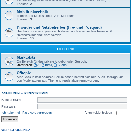
Kaufberatung zu Mobilfunkhardware (Telefonie, Tablets, Sticks, ...)
Themen:
2
Mobilfunktechnik
Technische Diskussionen zum Mobilfunk.
Themen:
3
Provider und Netzbetreiber (Pre- und Postpaid)
Hier kann in einem gewissen Rahmen auch über andere Provider &
Netzbetreiber diskutiert werden.
Themen:
10
OFFTOPIC
Marktplatz
Ein Bereich für das private Angebot oder Gesuch.
Unterforen:
A
,
Biete
,
Suche
Offtopic
Alles, was in kein anderes Forum passt, kommt hier rein. Auch Beiträge, die
von Moderatoren aus Thementhreads abgetrennt wurden.
ANMELDEN
•
REGISTRIEREN
Benutzername:
Passwort:
Ich habe mein Passwort vergessen
Angemeldet bleiben
WER IST ONLINE?