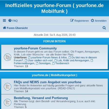
Inoffizielles yourfone-Forum ( yourfone.de
Mobilfunk )
FAQ
Registrieren
Anmelden
S
Foren-Übersicht
u
Aktuelle Zeit: Sa 8. Aug 2026, 20:43
c
FORUM INTERN
h
yourfone-Forum Community
e
In diesem Forum geht es um das Forum selbst. Ob Fragen, Anregungen,
Kritik, Lob oder Wünsche - sie alle finden hier Platz.
Unterforen:
yourfone-Forum News & Infos
,
Du bist neu in diesem
Forum?
,
User stellen sich vor!
,
Lob, Kritik und Anregungen
,
Fehlermeldungen
,
Sonstiges
,
Testbereich
Themen:
13
yourfone.de ( Mobilfunkangebot )
FAQs und NEWS zum Angebot von yourfone
Hier findet Ihr Antworten auf häufig gestellte Fragen und ganz aktuelle News
zum Mobilfunkprodukt von yourfone. (READ-ONLY)
Themen:
14
Bestellung, Versand und Portierung
Alle Themen bzgl. dem Bestell- und Versandvorgang, b.a.w. auch inkl.
Portierung
Themen:
5