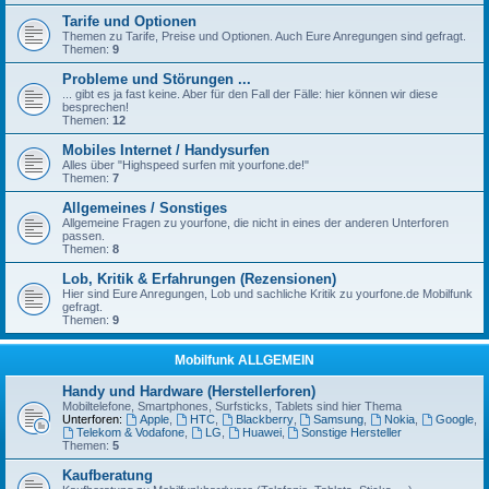
Tarife und Optionen
Themen zu Tarife, Preise und Optionen. Auch Eure Anregungen sind gefragt.
Themen:
9
Probleme und Störungen ...
... gibt es ja fast keine. Aber für den Fall der Fälle: hier können wir diese
besprechen!
Themen:
12
Mobiles Internet / Handysurfen
Alles über "Highspeed surfen mit yourfone.de!"
Themen:
7
Allgemeines / Sonstiges
Allgemeine Fragen zu yourfone, die nicht in eines der anderen Unterforen
passen.
Themen:
8
Lob, Kritik & Erfahrungen (Rezensionen)
Hier sind Eure Anregungen, Lob und sachliche Kritik zu yourfone.de Mobilfunk
gefragt.
Themen:
9
Mobilfunk ALLGEMEIN
Handy und Hardware (Herstellerforen)
Mobiltelefone, Smartphones, Surfsticks, Tablets sind hier Thema
Unterforen:
Apple
,
HTC
,
Blackberry
,
Samsung
,
Nokia
,
Google
,
Telekom & Vodafone
,
LG
,
Huawei
,
Sonstige Hersteller
Themen:
5
Kaufberatung