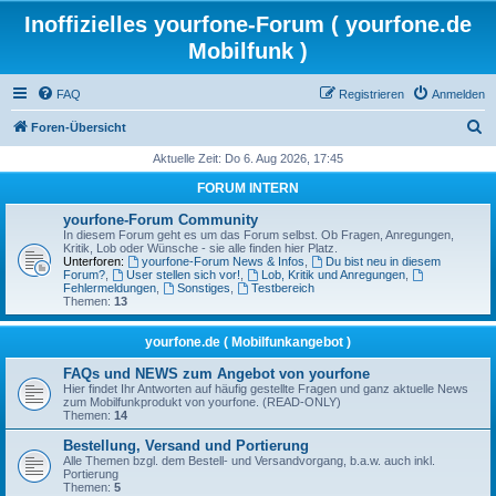
Inoffizielles yourfone-Forum ( yourfone.de
Mobilfunk )
FAQ
Registrieren
Anmelden
S
Foren-Übersicht
u
Aktuelle Zeit: Do 6. Aug 2026, 17:45
c
FORUM INTERN
h
yourfone-Forum Community
e
In diesem Forum geht es um das Forum selbst. Ob Fragen, Anregungen,
Kritik, Lob oder Wünsche - sie alle finden hier Platz.
Unterforen:
yourfone-Forum News & Infos
,
Du bist neu in diesem
Forum?
,
User stellen sich vor!
,
Lob, Kritik und Anregungen
,
Fehlermeldungen
,
Sonstiges
,
Testbereich
Themen:
13
yourfone.de ( Mobilfunkangebot )
FAQs und NEWS zum Angebot von yourfone
Hier findet Ihr Antworten auf häufig gestellte Fragen und ganz aktuelle News
zum Mobilfunkprodukt von yourfone. (READ-ONLY)
Themen:
14
Bestellung, Versand und Portierung
Alle Themen bzgl. dem Bestell- und Versandvorgang, b.a.w. auch inkl.
Portierung
Themen:
5