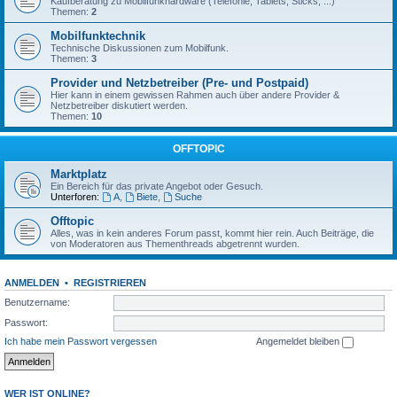
Kaufberatung zu Mobilfunkhardware (Telefonie, Tablets, Sticks, ...)
Themen:
2
Mobilfunktechnik
Technische Diskussionen zum Mobilfunk.
Themen:
3
Provider und Netzbetreiber (Pre- und Postpaid)
Hier kann in einem gewissen Rahmen auch über andere Provider &
Netzbetreiber diskutiert werden.
Themen:
10
OFFTOPIC
Marktplatz
Ein Bereich für das private Angebot oder Gesuch.
Unterforen:
A
,
Biete
,
Suche
Offtopic
Alles, was in kein anderes Forum passt, kommt hier rein. Auch Beiträge, die
von Moderatoren aus Thementhreads abgetrennt wurden.
ANMELDEN
•
REGISTRIEREN
Benutzername:
Passwort:
Ich habe mein Passwort vergessen
Angemeldet bleiben
WER IST ONLINE?