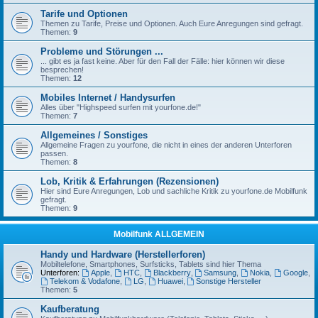
Tarife und Optionen
Themen zu Tarife, Preise und Optionen. Auch Eure Anregungen sind gefragt.
Themen:
9
Probleme und Störungen ...
... gibt es ja fast keine. Aber für den Fall der Fälle: hier können wir diese
besprechen!
Themen:
12
Mobiles Internet / Handysurfen
Alles über "Highspeed surfen mit yourfone.de!"
Themen:
7
Allgemeines / Sonstiges
Allgemeine Fragen zu yourfone, die nicht in eines der anderen Unterforen
passen.
Themen:
8
Lob, Kritik & Erfahrungen (Rezensionen)
Hier sind Eure Anregungen, Lob und sachliche Kritik zu yourfone.de Mobilfunk
gefragt.
Themen:
9
Mobilfunk ALLGEMEIN
Handy und Hardware (Herstellerforen)
Mobiltelefone, Smartphones, Surfsticks, Tablets sind hier Thema
Unterforen:
Apple
,
HTC
,
Blackberry
,
Samsung
,
Nokia
,
Google
,
Telekom & Vodafone
,
LG
,
Huawei
,
Sonstige Hersteller
Themen:
5
Kaufberatung