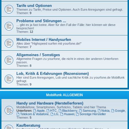
Tarife und Optionen
Themen zu Tarife, Preise und Optionen. Auch Eure Anregungen sind gefragt.
Themen:
9
Probleme und Störungen ...
... gibt es ja fast keine. Aber für den Fall der Fälle: hier können wir diese
besprechen!
Themen:
12
Mobiles Internet / Handysurfen
Alles über "Highspeed surfen mit yourfone.de!"
Themen:
7
Allgemeines / Sonstiges
Allgemeine Fragen zu yourfone, die nicht in eines der anderen Unterforen
passen.
Themen:
8
Lob, Kritik & Erfahrungen (Rezensionen)
Hier sind Eure Anregungen, Lob und sachliche Kritik zu yourfone.de Mobilfunk
gefragt.
Themen:
9
Mobilfunk ALLGEMEIN
Handy und Hardware (Herstellerforen)
Mobiltelefone, Smartphones, Surfsticks, Tablets sind hier Thema
Unterforen:
Apple
,
HTC
,
Blackberry
,
Samsung
,
Nokia
,
Google
,
Telekom & Vodafone
,
LG
,
Huawei
,
Sonstige Hersteller
Themen:
5
Kaufberatung