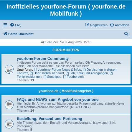
Inoffizielles yourfone-Forum ( yourfone.de
Mobilfunk )
FAQ
Registrieren
Anmelden
S
Foren-Übersicht
u
Aktuelle Zeit: So 9. Aug 2026, 15:18
c
FORUM INTERN
h
yourfone-Forum Community
e
In diesem Forum geht es um das Forum selbst. Ob Fragen, Anregungen,
Kritik, Lob oder Wünsche - sie alle finden hier Platz.
Unterforen:
yourfone-Forum News & Infos
,
Du bist neu in diesem
Forum?
,
User stellen sich vor!
,
Lob, Kritik und Anregungen
,
Fehlermeldungen
,
Sonstiges
,
Testbereich
Themen:
13
yourfone.de ( Mobilfunkangebot )
FAQs und NEWS zum Angebot von yourfone
Hier findet Ihr Antworten auf häufig gestellte Fragen und ganz aktuelle News
zum Mobilfunkprodukt von yourfone. (READ-ONLY)
Themen:
14
Bestellung, Versand und Portierung
Alle Themen bzgl. dem Bestell- und Versandvorgang, b.a.w. auch inkl.
Portierung
Themen:
5