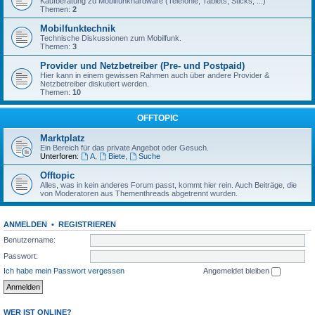
Kaufberatung zu Mobilfunkhardware (Telefonie, Tablets, Sticks, ...)
Themen:
2
Mobilfunktechnik
Technische Diskussionen zum Mobilfunk.
Themen:
3
Provider und Netzbetreiber (Pre- und Postpaid)
Hier kann in einem gewissen Rahmen auch über andere Provider &
Netzbetreiber diskutiert werden.
Themen:
10
OFFTOPIC
Marktplatz
Ein Bereich für das private Angebot oder Gesuch.
Unterforen:
A
,
Biete
,
Suche
Offtopic
Alles, was in kein anderes Forum passt, kommt hier rein. Auch Beiträge, die
von Moderatoren aus Thementhreads abgetrennt wurden.
ANMELDEN
•
REGISTRIEREN
Benutzername:
Passwort:
Ich habe mein Passwort vergessen
Angemeldet bleiben
WER IST ONLINE?