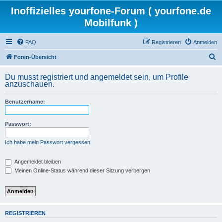
Inoffizielles yourfone-Forum ( yourfone.de
Mobilfunk )
FAQ
Registrieren
Anmelden
S
Foren-Übersicht
u
Du musst registriert und angemeldet sein, um Profile
c
anzuschauen.
h
Benutzername:
e
Passwort:
Ich habe mein Passwort vergessen
Angemeldet bleiben
Meinen Online-Status während dieser Sitzung verbergen
REGISTRIEREN