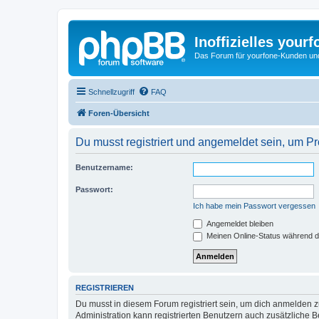
Inoffizielles your
Das Forum für yourfone-Kunden und I
Schnellzugriff
FAQ
Foren-Übersicht
Du musst registriert und angemeldet sein, um P
Benutzername:
Passwort:
Ich habe mein Passwort vergessen
Angemeldet bleiben
Meinen Online-Status während d
REGISTRIEREN
Du musst in diesem Forum registriert sein, um dich anmelden zu
Administration kann registrierten Benutzern auch zusätzliche