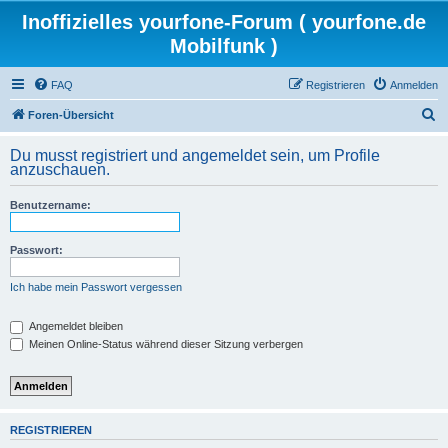
Inoffizielles yourfone-Forum ( yourfone.de
Mobilfunk )
FAQ
Registrieren
Anmelden
S
Foren-Übersicht
u
Du musst registriert und angemeldet sein, um Profile
c
anzuschauen.
h
Benutzername:
e
Passwort:
Ich habe mein Passwort vergessen
Angemeldet bleiben
Meinen Online-Status während dieser Sitzung verbergen
REGISTRIEREN