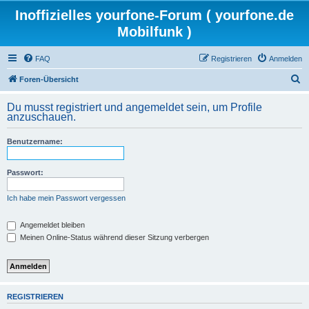
Inoffizielles yourfone-Forum ( yourfone.de
Mobilfunk )
FAQ
Registrieren
Anmelden
S
Foren-Übersicht
u
Du musst registriert und angemeldet sein, um Profile
c
anzuschauen.
h
Benutzername:
e
Passwort:
Ich habe mein Passwort vergessen
Angemeldet bleiben
Meinen Online-Status während dieser Sitzung verbergen
REGISTRIEREN