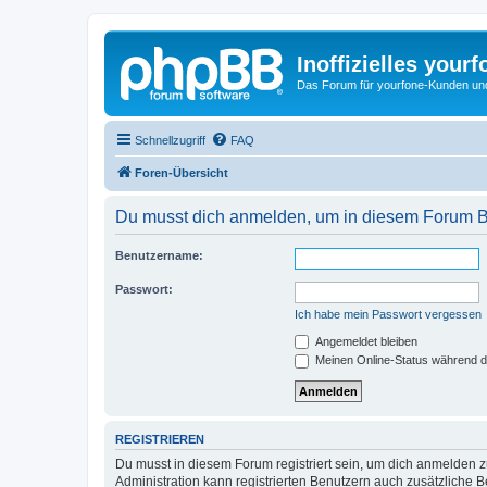
Inoffizielles your
Das Forum für yourfone-Kunden und I
Schnellzugriff
FAQ
Foren-Übersicht
Du musst dich anmelden, um in diesem Forum Bei
Benutzername:
Passwort:
Ich habe mein Passwort vergessen
Angemeldet bleiben
Meinen Online-Status während d
REGISTRIEREN
Du musst in diesem Forum registriert sein, um dich anmelden zu
Administration kann registrierten Benutzern auch zusätzliche