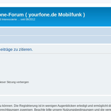
fone-Forum ( yourfone.de Mobilfunk )
nteressierte ... seit 08/2012
träge zu zitieren.
ieser Sitzung verbergen
 können. Die Registrierung ist in wenigen Augenblicken erledigt und ermöglicht di
 Berechtigungen zuweisen. Beachte bitte unsere Nutzungsbedingungen und die verwa