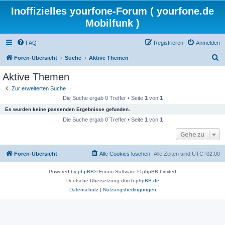
Inoffizielles yourfone-Forum ( yourfone.de
Mobilfunk )
FAQ
Registrieren
Anmelden
S
Foren-Übersicht
Suche
Aktive Themen
u
Aktive Themen
c
Zur erweiterten Suche
h
Die Suche ergab 0 Treffer • Seite
1
von
1
e
Es wurden keine passenden Ergebnisse gefunden.
Die Suche ergab 0 Treffer • Seite
1
von
1
Gehe zu
Foren-Übersicht
Alle Cookies löschen
Alle Zeiten sind
UTC+02:00
Powered by
phpBB
® Forum Software © phpBB Limited
Deutsche Übersetzung durch
phpBB.de
Datenschutz
|
Nutzungsbedingungen