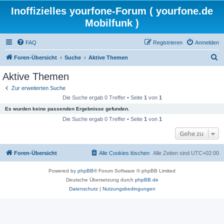
Inoffizielles yourfone-Forum ( yourfone.de
Mobilfunk )
FAQ
Registrieren
Anmelden
S
Foren-Übersicht
Suche
Aktive Themen
u
Aktive Themen
c
Zur erweiterten Suche
h
Die Suche ergab 0 Treffer • Seite
1
von
1
e
Es wurden keine passenden Ergebnisse gefunden.
Die Suche ergab 0 Treffer • Seite
1
von
1
Gehe zu
Foren-Übersicht
Alle Cookies löschen
Alle Zeiten sind
UTC+02:00
Powered by
phpBB
® Forum Software © phpBB Limited
Deutsche Übersetzung durch
phpBB.de
Datenschutz
|
Nutzungsbedingungen