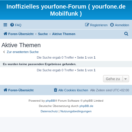
Inoffizielles yourfone-Forum ( yourfone.de
Mobilfunk )
FAQ
Registrieren
Anmelden
S
Foren-Übersicht
Suche
Aktive Themen
u
Aktive Themen
c
Zur erweiterten Suche
h
Die Suche ergab 0 Treffer • Seite
1
von
1
e
Es wurden keine passenden Ergebnisse gefunden.
Die Suche ergab 0 Treffer • Seite
1
von
1
Gehe zu
Foren-Übersicht
Alle Cookies löschen
Alle Zeiten sind
UTC+02:00
Powered by
phpBB
® Forum Software © phpBB Limited
Deutsche Übersetzung durch
phpBB.de
Datenschutz
|
Nutzungsbedingungen