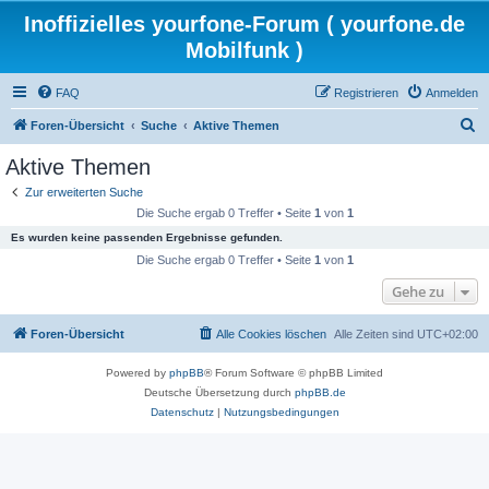
Inoffizielles yourfone-Forum ( yourfone.de
Mobilfunk )
FAQ
Registrieren
Anmelden
S
Foren-Übersicht
Suche
Aktive Themen
u
Aktive Themen
c
Zur erweiterten Suche
h
Die Suche ergab 0 Treffer • Seite
1
von
1
e
Es wurden keine passenden Ergebnisse gefunden.
Die Suche ergab 0 Treffer • Seite
1
von
1
Gehe zu
Foren-Übersicht
Alle Cookies löschen
Alle Zeiten sind
UTC+02:00
Powered by
phpBB
® Forum Software © phpBB Limited
Deutsche Übersetzung durch
phpBB.de
Datenschutz
|
Nutzungsbedingungen