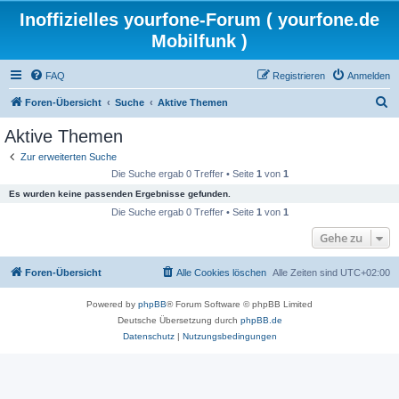
Inoffizielles yourfone-Forum ( yourfone.de
Mobilfunk )
FAQ
Registrieren
Anmelden
S
Foren-Übersicht
Suche
Aktive Themen
u
Aktive Themen
c
Zur erweiterten Suche
h
Die Suche ergab 0 Treffer • Seite
1
von
1
e
Es wurden keine passenden Ergebnisse gefunden.
Die Suche ergab 0 Treffer • Seite
1
von
1
Gehe zu
Foren-Übersicht
Alle Cookies löschen
Alle Zeiten sind
UTC+02:00
Powered by
phpBB
® Forum Software © phpBB Limited
Deutsche Übersetzung durch
phpBB.de
Datenschutz
|
Nutzungsbedingungen