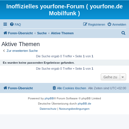
Inoffizielles yourfone-Forum ( yourfone.de
Mobilfunk )
FAQ
Registrieren
Anmelden
S
Foren-Übersicht
Suche
Aktive Themen
u
Aktive Themen
c
Zur erweiterten Suche
h
Die Suche ergab 0 Treffer • Seite
1
von
1
e
Es wurden keine passenden Ergebnisse gefunden.
Die Suche ergab 0 Treffer • Seite
1
von
1
Gehe zu
Foren-Übersicht
Alle Cookies löschen
Alle Zeiten sind
UTC+02:00
Powered by
phpBB
® Forum Software © phpBB Limited
Deutsche Übersetzung durch
phpBB.de
Datenschutz
|
Nutzungsbedingungen