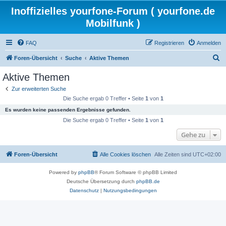
Inoffizielles yourfone-Forum ( yourfone.de
Mobilfunk )
FAQ
Registrieren
Anmelden
S
Foren-Übersicht
Suche
Aktive Themen
u
Aktive Themen
c
Zur erweiterten Suche
h
Die Suche ergab 0 Treffer • Seite
1
von
1
e
Es wurden keine passenden Ergebnisse gefunden.
Die Suche ergab 0 Treffer • Seite
1
von
1
Gehe zu
Foren-Übersicht
Alle Cookies löschen
Alle Zeiten sind
UTC+02:00
Powered by
phpBB
® Forum Software © phpBB Limited
Deutsche Übersetzung durch
phpBB.de
Datenschutz
|
Nutzungsbedingungen