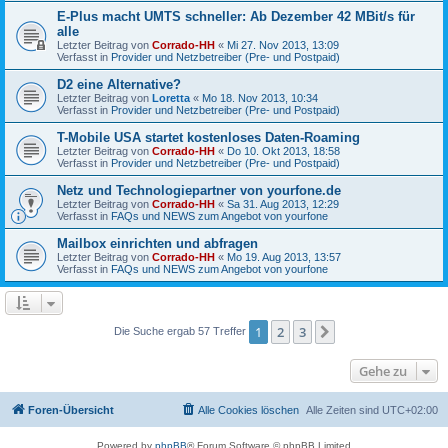
E-Plus macht UMTS schneller: Ab Dezember 42 MBit/s für
alle
Letzter Beitrag von
Corrado-HH
«
Mi 27. Nov 2013, 13:09
Verfasst in
Provider und Netzbetreiber (Pre- und Postpaid)
D2 eine Alternative?
Letzter Beitrag von
Loretta
«
Mo 18. Nov 2013, 10:34
Verfasst in
Provider und Netzbetreiber (Pre- und Postpaid)
T-Mobile USA startet kostenloses Daten-Roaming
Letzter Beitrag von
Corrado-HH
«
Do 10. Okt 2013, 18:58
Verfasst in
Provider und Netzbetreiber (Pre- und Postpaid)
Netz und Technologiepartner von yourfone.de
Letzter Beitrag von
Corrado-HH
«
Sa 31. Aug 2013, 12:29
Verfasst in
FAQs und NEWS zum Angebot von yourfone
Mailbox einrichten und abfragen
Letzter Beitrag von
Corrado-HH
«
Mo 19. Aug 2013, 13:57
Verfasst in
FAQs und NEWS zum Angebot von yourfone
1
2
3
Nächste
Die Suche ergab 57 Treffer
Gehe zu
Foren-Übersicht
Alle Cookies löschen
Alle Zeiten sind
UTC+02:00
Powered by
phpBB
® Forum Software © phpBB Limited