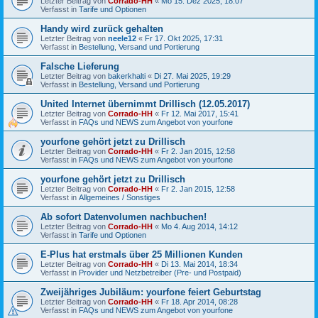
Letzter Beitrag von
Corrado-HH
«
Mo 15. Dez 2025, 18:07
Verfasst in
Tarife und Optionen
Handy wird zurück gehalten
Letzter Beitrag von
neele12
«
Fr 17. Okt 2025, 17:31
Verfasst in
Bestellung, Versand und Portierung
Falsche Lieferung
Letzter Beitrag von
bakerkhalti
«
Di 27. Mai 2025, 19:29
Verfasst in
Bestellung, Versand und Portierung
United Internet übernimmt Drillisch (12.05.2017)
Letzter Beitrag von
Corrado-HH
«
Fr 12. Mai 2017, 15:41
Verfasst in
FAQs und NEWS zum Angebot von yourfone
yourfone gehört jetzt zu Drillisch
Letzter Beitrag von
Corrado-HH
«
Fr 2. Jan 2015, 12:58
Verfasst in
FAQs und NEWS zum Angebot von yourfone
yourfone gehört jetzt zu Drillisch
Letzter Beitrag von
Corrado-HH
«
Fr 2. Jan 2015, 12:58
Verfasst in
Allgemeines / Sonstiges
Ab sofort Datenvolumen nachbuchen!
Letzter Beitrag von
Corrado-HH
«
Mo 4. Aug 2014, 14:12
Verfasst in
Tarife und Optionen
E-Plus hat erstmals über 25 Millionen Kunden
Letzter Beitrag von
Corrado-HH
«
Di 13. Mai 2014, 18:34
Verfasst in
Provider und Netzbetreiber (Pre- und Postpaid)
Zweijähriges Jubiläum: yourfone feiert Geburtstag
Letzter Beitrag von
Corrado-HH
«
Fr 18. Apr 2014, 08:28
Verfasst in
FAQs und NEWS zum Angebot von yourfone