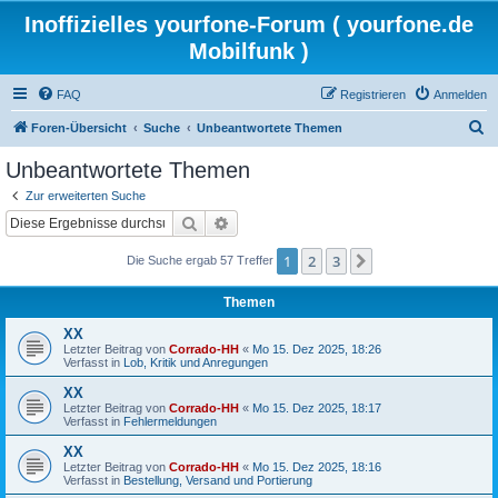
Inoffizielles yourfone-Forum ( yourfone.de
Mobilfunk )
FAQ
Registrieren
Anmelden
S
Foren-Übersicht
Suche
Unbeantwortete Themen
u
Unbeantwortete Themen
c
Zur erweiterten Suche
h
Suche
Erweiterte Suche
e
1
2
3
Nächste
Die Suche ergab 57 Treffer
Themen
XX
Letzter Beitrag von
Corrado-HH
«
Mo 15. Dez 2025, 18:26
Verfasst in
Lob, Kritik und Anregungen
XX
Letzter Beitrag von
Corrado-HH
«
Mo 15. Dez 2025, 18:17
Verfasst in
Fehlermeldungen
XX
Letzter Beitrag von
Corrado-HH
«
Mo 15. Dez 2025, 18:16
Verfasst in
Bestellung, Versand und Portierung