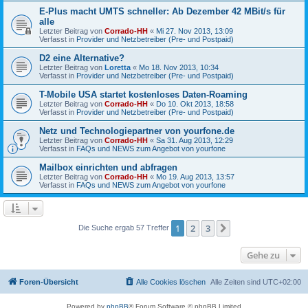
E-Plus macht UMTS schneller: Ab Dezember 42 MBit/s für
alle
Letzter Beitrag von
Corrado-HH
«
Mi 27. Nov 2013, 13:09
Verfasst in
Provider und Netzbetreiber (Pre- und Postpaid)
D2 eine Alternative?
Letzter Beitrag von
Loretta
«
Mo 18. Nov 2013, 10:34
Verfasst in
Provider und Netzbetreiber (Pre- und Postpaid)
T-Mobile USA startet kostenloses Daten-Roaming
Letzter Beitrag von
Corrado-HH
«
Do 10. Okt 2013, 18:58
Verfasst in
Provider und Netzbetreiber (Pre- und Postpaid)
Netz und Technologiepartner von yourfone.de
Letzter Beitrag von
Corrado-HH
«
Sa 31. Aug 2013, 12:29
Verfasst in
FAQs und NEWS zum Angebot von yourfone
Mailbox einrichten und abfragen
Letzter Beitrag von
Corrado-HH
«
Mo 19. Aug 2013, 13:57
Verfasst in
FAQs und NEWS zum Angebot von yourfone
1
2
3
Nächste
Die Suche ergab 57 Treffer
Gehe zu
Foren-Übersicht
Alle Cookies löschen
Alle Zeiten sind
UTC+02:00
Powered by
phpBB
® Forum Software © phpBB Limited