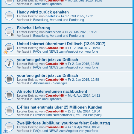
Letzter Beitrag von
Corrado-HH
«
Mo 15. Dez 2025, 18:07
Verfasst in
Tarife und Optionen
Handy wird zurück gehalten
Letzter Beitrag von
neele12
«
Fr 17. Okt 2025, 17:31
Verfasst in
Bestellung, Versand und Portierung
Falsche Lieferung
Letzter Beitrag von
bakerkhalti
«
Di 27. Mai 2025, 19:29
Verfasst in
Bestellung, Versand und Portierung
United Internet übernimmt Drillisch (12.05.2017)
Letzter Beitrag von
Corrado-HH
«
Fr 12. Mai 2017, 15:41
Verfasst in
FAQs und NEWS zum Angebot von yourfone
yourfone gehört jetzt zu Drillisch
Letzter Beitrag von
Corrado-HH
«
Fr 2. Jan 2015, 12:58
Verfasst in
FAQs und NEWS zum Angebot von yourfone
yourfone gehört jetzt zu Drillisch
Letzter Beitrag von
Corrado-HH
«
Fr 2. Jan 2015, 12:58
Verfasst in
Allgemeines / Sonstiges
Ab sofort Datenvolumen nachbuchen!
Letzter Beitrag von
Corrado-HH
«
Mo 4. Aug 2014, 14:12
Verfasst in
Tarife und Optionen
E-Plus hat erstmals über 25 Millionen Kunden
Letzter Beitrag von
Corrado-HH
«
Di 13. Mai 2014, 18:34
Verfasst in
Provider und Netzbetreiber (Pre- und Postpaid)
Zweijähriges Jubiläum: yourfone feiert Geburtstag
Letzter Beitrag von
Corrado-HH
«
Fr 18. Apr 2014, 08:28
Verfasst in
FAQs und NEWS zum Angebot von yourfone