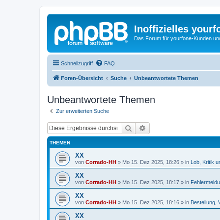
Inoffizielles your
Das Forum für yourfone-Kunden und I
Schnellzugriff
FAQ
Foren-Übersicht
Suche
Unbeantwortete Themen
Unbeantwortete Themen
Zur erweiterten Suche
Suche
Erweiterte Suche
THEMEN
XX
von
Corrado-HH
»
Mo 15. Dez 2025, 18:26
» in
Lob, Kritik 
XX
von
Corrado-HH
»
Mo 15. Dez 2025, 18:17
» in
Fehlermeld
XX
von
Corrado-HH
»
Mo 15. Dez 2025, 18:16
» in
Bestellung, 
XX