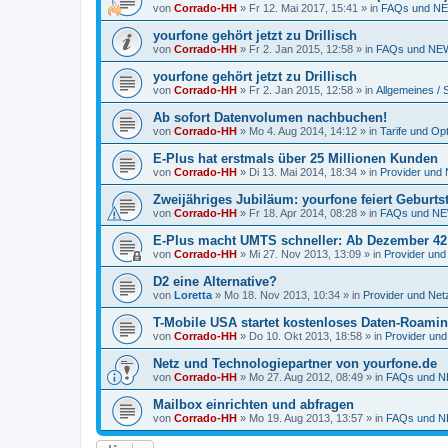
von
Corrado-HH
»
Fr 12. Mai 2017, 15:41
» in
FAQs und NE
yourfone gehört jetzt zu Drillisch
von
Corrado-HH
»
Fr 2. Jan 2015, 12:58
» in
FAQs und NEW
yourfone gehört jetzt zu Drillisch
von
Corrado-HH
»
Fr 2. Jan 2015, 12:58
» in
Allgemeines / 
Ab sofort Datenvolumen nachbuchen!
von
Corrado-HH
»
Mo 4. Aug 2014, 14:12
» in
Tarife und Op
E-Plus hat erstmals über 25 Millionen Kunden
von
Corrado-HH
»
Di 13. Mai 2014, 18:34
» in
Provider und 
Zweijähriges Jubiläum: yourfone feiert Geburts
von
Corrado-HH
»
Fr 18. Apr 2014, 08:28
» in
FAQs und NE
E-Plus macht UMTS schneller: Ab Dezember 42 M
von
Corrado-HH
»
Mi 27. Nov 2013, 13:09
» in
Provider und
D2 eine Alternative?
von
Loretta
»
Mo 18. Nov 2013, 10:34
» in
Provider und Netz
T-Mobile USA startet kostenloses Daten-Roami
von
Corrado-HH
»
Do 10. Okt 2013, 18:58
» in
Provider und
Netz und Technologiepartner von yourfone.de
von
Corrado-HH
»
Mo 27. Aug 2012, 08:49
» in
FAQs und N
Mailbox einrichten und abfragen
von
Corrado-HH
»
Mo 19. Aug 2013, 13:57
» in
FAQs und N