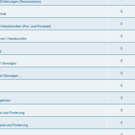
 & Erfahrungen (Rezensionen)
0
chnik
0
 Netzbetreiber (Pre- und Postpaid)
0
rnet / Handysurfen
0
g
0
/ Sonstiges
0
d Störungen ...
0
0
ptionen
0
nd und Portierung
0
sand und Portierung