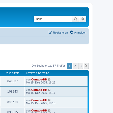
Suche
Erweiterte Suche
Registrieren
Anmelden
1
2
3
Nächste
Die Suche ergab 57 Treffer
ZUGRIFFE
LETZTER BEITRAG
von
Corrado-HH
841037
Mo 15. Dez 2025, 18:26
von
Corrado-HH
108243
Mo 15. Dez 2025, 18:17
von
Corrado-HH
841514
Mo 15. Dez 2025, 18:16
von
Corrado-HH
830315