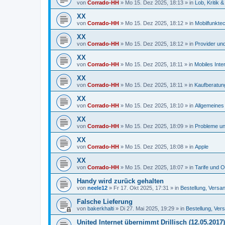
von
Corrado-HH
»
Mo 15. Dez 2025, 18:13
» in
Lob, Kritik
XX
von
Corrado-HH
»
Mo 15. Dez 2025, 18:12
» in
Mobilfunkte
XX
von
Corrado-HH
»
Mo 15. Dez 2025, 18:12
» in
Provider und
XX
von
Corrado-HH
»
Mo 15. Dez 2025, 18:11
» in
Mobiles Inte
XX
von
Corrado-HH
»
Mo 15. Dez 2025, 18:11
» in
Kaufberatun
XX
von
Corrado-HH
»
Mo 15. Dez 2025, 18:10
» in
Allgemeines 
XX
von
Corrado-HH
»
Mo 15. Dez 2025, 18:09
» in
Probleme un
XX
von
Corrado-HH
»
Mo 15. Dez 2025, 18:08
» in
Apple
XX
von
Corrado-HH
»
Mo 15. Dez 2025, 18:07
» in
Tarife und O
Handy wird zurück gehalten
von
neele12
»
Fr 17. Okt 2025, 17:31
» in
Bestellung, Versa
Falsche Lieferung
von
bakerkhalti
»
Di 27. Mai 2025, 19:29
» in
Bestellung, Ver
United Internet übernimmt Drillisch (12.05.2017)