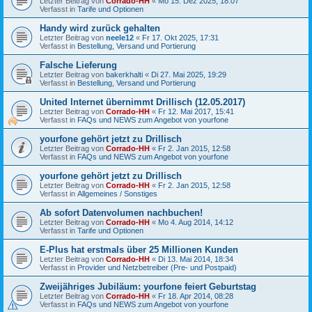
Letzter Beitrag von
Corrado-HH
«
Mo 15. Dez 2025, 18:07
Verfasst in
Tarife und Optionen
Handy wird zurück gehalten
Letzter Beitrag von
neele12
«
Fr 17. Okt 2025, 17:31
Verfasst in
Bestellung, Versand und Portierung
Falsche Lieferung
Letzter Beitrag von
bakerkhalti
«
Di 27. Mai 2025, 19:29
Verfasst in
Bestellung, Versand und Portierung
United Internet übernimmt Drillisch (12.05.2017)
Letzter Beitrag von
Corrado-HH
«
Fr 12. Mai 2017, 15:41
Verfasst in
FAQs und NEWS zum Angebot von yourfone
yourfone gehört jetzt zu Drillisch
Letzter Beitrag von
Corrado-HH
«
Fr 2. Jan 2015, 12:58
Verfasst in
FAQs und NEWS zum Angebot von yourfone
yourfone gehört jetzt zu Drillisch
Letzter Beitrag von
Corrado-HH
«
Fr 2. Jan 2015, 12:58
Verfasst in
Allgemeines / Sonstiges
Ab sofort Datenvolumen nachbuchen!
Letzter Beitrag von
Corrado-HH
«
Mo 4. Aug 2014, 14:12
Verfasst in
Tarife und Optionen
E-Plus hat erstmals über 25 Millionen Kunden
Letzter Beitrag von
Corrado-HH
«
Di 13. Mai 2014, 18:34
Verfasst in
Provider und Netzbetreiber (Pre- und Postpaid)
Zweijähriges Jubiläum: yourfone feiert Geburtstag
Letzter Beitrag von
Corrado-HH
«
Fr 18. Apr 2014, 08:28
Verfasst in
FAQs und NEWS zum Angebot von yourfone