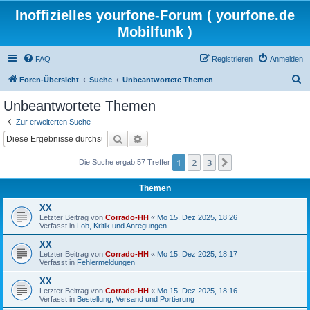
Inoffizielles yourfone-Forum ( yourfone.de
Mobilfunk )
FAQ
Registrieren
Anmelden
S
Foren-Übersicht
Suche
Unbeantwortete Themen
u
Unbeantwortete Themen
c
Zur erweiterten Suche
h
Suche
Erweiterte Suche
e
1
2
3
Nächste
Die Suche ergab 57 Treffer
Themen
XX
Letzter Beitrag von
Corrado-HH
«
Mo 15. Dez 2025, 18:26
Verfasst in
Lob, Kritik und Anregungen
XX
Letzter Beitrag von
Corrado-HH
«
Mo 15. Dez 2025, 18:17
Verfasst in
Fehlermeldungen
XX
Letzter Beitrag von
Corrado-HH
«
Mo 15. Dez 2025, 18:16
Verfasst in
Bestellung, Versand und Portierung