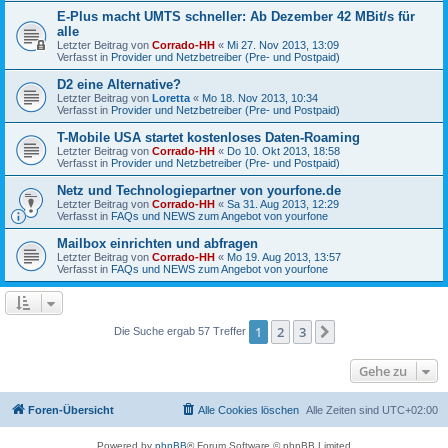
E-Plus macht UMTS schneller: Ab Dezember 42 MBit/s für
alle
Letzter Beitrag von
Corrado-HH
«
Mi 27. Nov 2013, 13:09
Verfasst in
Provider und Netzbetreiber (Pre- und Postpaid)
D2 eine Alternative?
Letzter Beitrag von
Loretta
«
Mo 18. Nov 2013, 10:34
Verfasst in
Provider und Netzbetreiber (Pre- und Postpaid)
T-Mobile USA startet kostenloses Daten-Roaming
Letzter Beitrag von
Corrado-HH
«
Do 10. Okt 2013, 18:58
Verfasst in
Provider und Netzbetreiber (Pre- und Postpaid)
Netz und Technologiepartner von yourfone.de
Letzter Beitrag von
Corrado-HH
«
Sa 31. Aug 2013, 12:29
Verfasst in
FAQs und NEWS zum Angebot von yourfone
Mailbox einrichten und abfragen
Letzter Beitrag von
Corrado-HH
«
Mo 19. Aug 2013, 13:57
Verfasst in
FAQs und NEWS zum Angebot von yourfone
1
2
3
Nächste
Die Suche ergab 57 Treffer
Gehe zu
Foren-Übersicht
Alle Cookies löschen
Alle Zeiten sind
UTC+02:00
Powered by
phpBB
® Forum Software © phpBB Limited