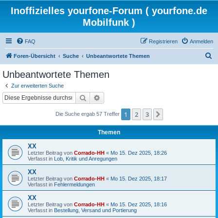
Inoffizielles yourfone-Forum ( yourfone.de
Mobilfunk )
FAQ
Registrieren
Anmelden
S
Foren-Übersicht
Suche
Unbeantwortete Themen
u
Unbeantwortete Themen
c
Zur erweiterten Suche
h
Suche
Erweiterte Suche
e
1
2
3
Nächste
Die Suche ergab 57 Treffer
Themen
XX
Letzter Beitrag von
Corrado-HH
«
Mo 15. Dez 2025, 18:26
Verfasst in
Lob, Kritik und Anregungen
XX
Letzter Beitrag von
Corrado-HH
«
Mo 15. Dez 2025, 18:17
Verfasst in
Fehlermeldungen
XX
Letzter Beitrag von
Corrado-HH
«
Mo 15. Dez 2025, 18:16
Verfasst in
Bestellung, Versand und Portierung