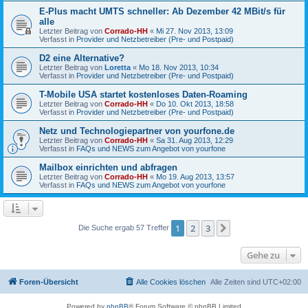
E-Plus macht UMTS schneller: Ab Dezember 42 MBit/s für
alle
Letzter Beitrag von
Corrado-HH
«
Mi 27. Nov 2013, 13:09
Verfasst in
Provider und Netzbetreiber (Pre- und Postpaid)
D2 eine Alternative?
Letzter Beitrag von
Loretta
«
Mo 18. Nov 2013, 10:34
Verfasst in
Provider und Netzbetreiber (Pre- und Postpaid)
T-Mobile USA startet kostenloses Daten-Roaming
Letzter Beitrag von
Corrado-HH
«
Do 10. Okt 2013, 18:58
Verfasst in
Provider und Netzbetreiber (Pre- und Postpaid)
Netz und Technologiepartner von yourfone.de
Letzter Beitrag von
Corrado-HH
«
Sa 31. Aug 2013, 12:29
Verfasst in
FAQs und NEWS zum Angebot von yourfone
Mailbox einrichten und abfragen
Letzter Beitrag von
Corrado-HH
«
Mo 19. Aug 2013, 13:57
Verfasst in
FAQs und NEWS zum Angebot von yourfone
1
2
3
Nächste
Die Suche ergab 57 Treffer
Gehe zu
Foren-Übersicht
Alle Cookies löschen
Alle Zeiten sind
UTC+02:00
Powered by
phpBB
® Forum Software © phpBB Limited