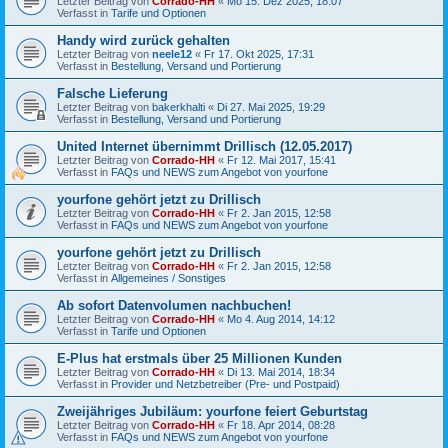
Letzter Beitrag von
Corrado-HH
«
Mo 15. Dez 2025, 18:07
Verfasst in
Tarife und Optionen
Handy wird zurück gehalten
Letzter Beitrag von
neele12
«
Fr 17. Okt 2025, 17:31
Verfasst in
Bestellung, Versand und Portierung
Falsche Lieferung
Letzter Beitrag von
bakerkhalti
«
Di 27. Mai 2025, 19:29
Verfasst in
Bestellung, Versand und Portierung
United Internet übernimmt Drillisch (12.05.2017)
Letzter Beitrag von
Corrado-HH
«
Fr 12. Mai 2017, 15:41
Verfasst in
FAQs und NEWS zum Angebot von yourfone
yourfone gehört jetzt zu Drillisch
Letzter Beitrag von
Corrado-HH
«
Fr 2. Jan 2015, 12:58
Verfasst in
FAQs und NEWS zum Angebot von yourfone
yourfone gehört jetzt zu Drillisch
Letzter Beitrag von
Corrado-HH
«
Fr 2. Jan 2015, 12:58
Verfasst in
Allgemeines / Sonstiges
Ab sofort Datenvolumen nachbuchen!
Letzter Beitrag von
Corrado-HH
«
Mo 4. Aug 2014, 14:12
Verfasst in
Tarife und Optionen
E-Plus hat erstmals über 25 Millionen Kunden
Letzter Beitrag von
Corrado-HH
«
Di 13. Mai 2014, 18:34
Verfasst in
Provider und Netzbetreiber (Pre- und Postpaid)
Zweijähriges Jubiläum: yourfone feiert Geburtstag
Letzter Beitrag von
Corrado-HH
«
Fr 18. Apr 2014, 08:28
Verfasst in
FAQs und NEWS zum Angebot von yourfone