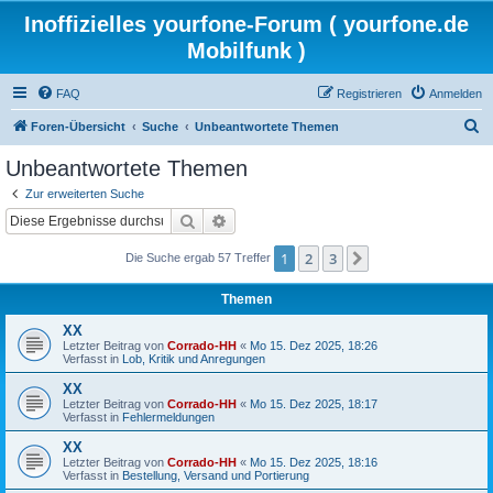
Inoffizielles yourfone-Forum ( yourfone.de
Mobilfunk )
FAQ
Registrieren
Anmelden
S
Foren-Übersicht
Suche
Unbeantwortete Themen
u
Unbeantwortete Themen
c
Zur erweiterten Suche
h
Suche
Erweiterte Suche
e
1
2
3
Nächste
Die Suche ergab 57 Treffer
Themen
XX
Letzter Beitrag von
Corrado-HH
«
Mo 15. Dez 2025, 18:26
Verfasst in
Lob, Kritik und Anregungen
XX
Letzter Beitrag von
Corrado-HH
«
Mo 15. Dez 2025, 18:17
Verfasst in
Fehlermeldungen
XX
Letzter Beitrag von
Corrado-HH
«
Mo 15. Dez 2025, 18:16
Verfasst in
Bestellung, Versand und Portierung