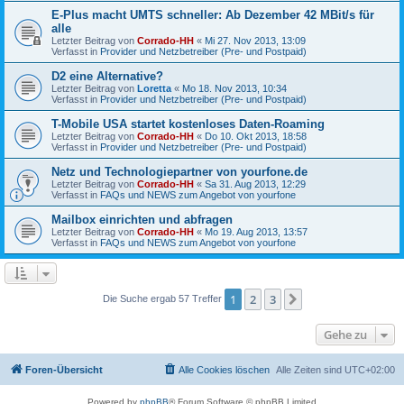
E-Plus macht UMTS schneller: Ab Dezember 42 MBit/s für
alle
Letzter Beitrag von
Corrado-HH
«
Mi 27. Nov 2013, 13:09
Verfasst in
Provider und Netzbetreiber (Pre- und Postpaid)
D2 eine Alternative?
Letzter Beitrag von
Loretta
«
Mo 18. Nov 2013, 10:34
Verfasst in
Provider und Netzbetreiber (Pre- und Postpaid)
T-Mobile USA startet kostenloses Daten-Roaming
Letzter Beitrag von
Corrado-HH
«
Do 10. Okt 2013, 18:58
Verfasst in
Provider und Netzbetreiber (Pre- und Postpaid)
Netz und Technologiepartner von yourfone.de
Letzter Beitrag von
Corrado-HH
«
Sa 31. Aug 2013, 12:29
Verfasst in
FAQs und NEWS zum Angebot von yourfone
Mailbox einrichten und abfragen
Letzter Beitrag von
Corrado-HH
«
Mo 19. Aug 2013, 13:57
Verfasst in
FAQs und NEWS zum Angebot von yourfone
1
2
3
Nächste
Die Suche ergab 57 Treffer
Gehe zu
Foren-Übersicht
Alle Cookies löschen
Alle Zeiten sind
UTC+02:00
Powered by
phpBB
® Forum Software © phpBB Limited