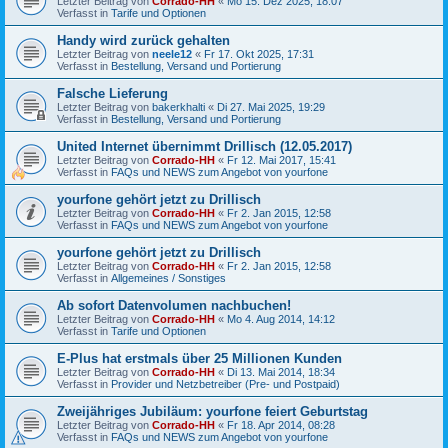
Letzter Beitrag von
Corrado-HH
«
Mo 15. Dez 2025, 18:07
Verfasst in
Tarife und Optionen
Handy wird zurück gehalten
Letzter Beitrag von
neele12
«
Fr 17. Okt 2025, 17:31
Verfasst in
Bestellung, Versand und Portierung
Falsche Lieferung
Letzter Beitrag von
bakerkhalti
«
Di 27. Mai 2025, 19:29
Verfasst in
Bestellung, Versand und Portierung
United Internet übernimmt Drillisch (12.05.2017)
Letzter Beitrag von
Corrado-HH
«
Fr 12. Mai 2017, 15:41
Verfasst in
FAQs und NEWS zum Angebot von yourfone
yourfone gehört jetzt zu Drillisch
Letzter Beitrag von
Corrado-HH
«
Fr 2. Jan 2015, 12:58
Verfasst in
FAQs und NEWS zum Angebot von yourfone
yourfone gehört jetzt zu Drillisch
Letzter Beitrag von
Corrado-HH
«
Fr 2. Jan 2015, 12:58
Verfasst in
Allgemeines / Sonstiges
Ab sofort Datenvolumen nachbuchen!
Letzter Beitrag von
Corrado-HH
«
Mo 4. Aug 2014, 14:12
Verfasst in
Tarife und Optionen
E-Plus hat erstmals über 25 Millionen Kunden
Letzter Beitrag von
Corrado-HH
«
Di 13. Mai 2014, 18:34
Verfasst in
Provider und Netzbetreiber (Pre- und Postpaid)
Zweijähriges Jubiläum: yourfone feiert Geburtstag
Letzter Beitrag von
Corrado-HH
«
Fr 18. Apr 2014, 08:28
Verfasst in
FAQs und NEWS zum Angebot von yourfone