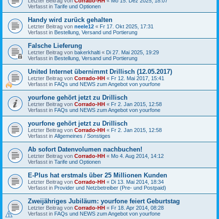
Letzter Beitrag von
Corrado-HH
«
Mo 15. Dez 2025, 18:07
Verfasst in
Tarife und Optionen
Handy wird zurück gehalten
Letzter Beitrag von
neele12
«
Fr 17. Okt 2025, 17:31
Verfasst in
Bestellung, Versand und Portierung
Falsche Lieferung
Letzter Beitrag von
bakerkhalti
«
Di 27. Mai 2025, 19:29
Verfasst in
Bestellung, Versand und Portierung
United Internet übernimmt Drillisch (12.05.2017)
Letzter Beitrag von
Corrado-HH
«
Fr 12. Mai 2017, 15:41
Verfasst in
FAQs und NEWS zum Angebot von yourfone
yourfone gehört jetzt zu Drillisch
Letzter Beitrag von
Corrado-HH
«
Fr 2. Jan 2015, 12:58
Verfasst in
FAQs und NEWS zum Angebot von yourfone
yourfone gehört jetzt zu Drillisch
Letzter Beitrag von
Corrado-HH
«
Fr 2. Jan 2015, 12:58
Verfasst in
Allgemeines / Sonstiges
Ab sofort Datenvolumen nachbuchen!
Letzter Beitrag von
Corrado-HH
«
Mo 4. Aug 2014, 14:12
Verfasst in
Tarife und Optionen
E-Plus hat erstmals über 25 Millionen Kunden
Letzter Beitrag von
Corrado-HH
«
Di 13. Mai 2014, 18:34
Verfasst in
Provider und Netzbetreiber (Pre- und Postpaid)
Zweijähriges Jubiläum: yourfone feiert Geburtstag
Letzter Beitrag von
Corrado-HH
«
Fr 18. Apr 2014, 08:28
Verfasst in
FAQs und NEWS zum Angebot von yourfone