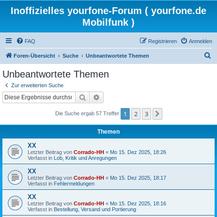
Inoffizielles yourfone-Forum ( yourfone.de
Mobilfunk )
FAQ
Registrieren
Anmelden
S
Foren-Übersicht
Suche
Unbeantwortete Themen
u
Unbeantwortete Themen
c
Zur erweiterten Suche
h
Suche
Erweiterte Suche
e
1
2
3
Nächste
Die Suche ergab 57 Treffer
Themen
XX
Letzter Beitrag von
Corrado-HH
«
Mo 15. Dez 2025, 18:26
Verfasst in
Lob, Kritik und Anregungen
XX
Letzter Beitrag von
Corrado-HH
«
Mo 15. Dez 2025, 18:17
Verfasst in
Fehlermeldungen
XX
Letzter Beitrag von
Corrado-HH
«
Mo 15. Dez 2025, 18:16
Verfasst in
Bestellung, Versand und Portierung