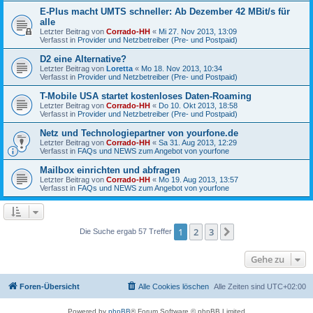
E-Plus macht UMTS schneller: Ab Dezember 42 MBit/s für
alle
Letzter Beitrag von
Corrado-HH
«
Mi 27. Nov 2013, 13:09
Verfasst in
Provider und Netzbetreiber (Pre- und Postpaid)
D2 eine Alternative?
Letzter Beitrag von
Loretta
«
Mo 18. Nov 2013, 10:34
Verfasst in
Provider und Netzbetreiber (Pre- und Postpaid)
T-Mobile USA startet kostenloses Daten-Roaming
Letzter Beitrag von
Corrado-HH
«
Do 10. Okt 2013, 18:58
Verfasst in
Provider und Netzbetreiber (Pre- und Postpaid)
Netz und Technologiepartner von yourfone.de
Letzter Beitrag von
Corrado-HH
«
Sa 31. Aug 2013, 12:29
Verfasst in
FAQs und NEWS zum Angebot von yourfone
Mailbox einrichten und abfragen
Letzter Beitrag von
Corrado-HH
«
Mo 19. Aug 2013, 13:57
Verfasst in
FAQs und NEWS zum Angebot von yourfone
1
2
3
Nächste
Die Suche ergab 57 Treffer
Gehe zu
Foren-Übersicht
Alle Cookies löschen
Alle Zeiten sind
UTC+02:00
Powered by
phpBB
® Forum Software © phpBB Limited