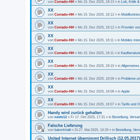
von
Corrado-HH
»
Mo 15. Dez 2025, 18:13
» in
Lob, Kritik
XX
von
Corrado-HH
»
Mo 15. Dez 2025, 18:12
» in
Mobilfunkte
XX
von
Corrado-HH
»
Mo 15. Dez 2025, 18:12
» in
Provider und
XX
von
Corrado-HH
»
Mo 15. Dez 2025, 18:11
» in
Mobiles Inte
XX
von
Corrado-HH
»
Mo 15. Dez 2025, 18:11
» in
Kaufberatun
XX
von
Corrado-HH
»
Mo 15. Dez 2025, 18:10
» in
Allgemeines 
XX
von
Corrado-HH
»
Mo 15. Dez 2025, 18:09
» in
Probleme un
XX
von
Corrado-HH
»
Mo 15. Dez 2025, 18:08
» in
Apple
XX
von
Corrado-HH
»
Mo 15. Dez 2025, 18:07
» in
Tarife und O
Handy wird zurück gehalten
von
neele12
»
Fr 17. Okt 2025, 17:31
» in
Bestellung, Versa
Falsche Lieferung
von
bakerkhalti
»
Di 27. Mai 2025, 19:29
» in
Bestellung, Ver
United Internet übernimmt Drillisch (12.05.2017)