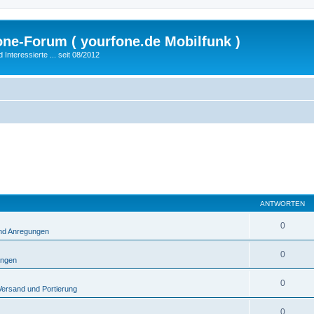
fone-Forum ( yourfone.de Mobilfunk )
nteressierte ... seit 08/2012
ANTWORTEN
0
und Anregungen
0
ungen
0
Versand und Portierung
0