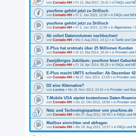
von
Corrado-HH
»
Fr 12. Mai 2017, 15:41
» in
FAQs und NE
yourfone gehört jetzt zu Drillisch
von
Corrado-HH
»
Fr 2. Jan 2015, 12:58
» in
FAQs und NEW
yourfone gehört jetzt zu Drillisch
von
Corrado-HH
»
Fr 2. Jan 2015, 12:58
» in
Allgemeines / 
Ab sofort Datenvolumen nachbuchen!
von
Corrado-HH
»
Mo 4. Aug 2014, 14:12
» in
Tarife und Op
E-Plus hat erstmals über 25 Millionen Kunden
von
Corrado-HH
»
Di 13. Mai 2014, 18:34
» in
Provider und 
Zweijähriges Jubiläum: yourfone feiert Geburts
von
Corrado-HH
»
Fr 18. Apr 2014, 08:28
» in
FAQs und NE
E-Plus macht UMTS schneller: Ab Dezember 42 M
von
Corrado-HH
»
Mi 27. Nov 2013, 13:09
» in
Provider und
D2 eine Alternative?
von
Loretta
»
Mo 18. Nov 2013, 10:34
» in
Provider und Netz
T-Mobile USA startet kostenloses Daten-Roami
von
Corrado-HH
»
Do 10. Okt 2013, 18:58
» in
Provider und
Netz und Technologiepartner von yourfone.de
von
Corrado-HH
»
Mo 27. Aug 2012, 08:49
» in
FAQs und N
Mailbox einrichten und abfragen
von
Corrado-HH
»
Mo 19. Aug 2013, 13:57
» in
FAQs und N