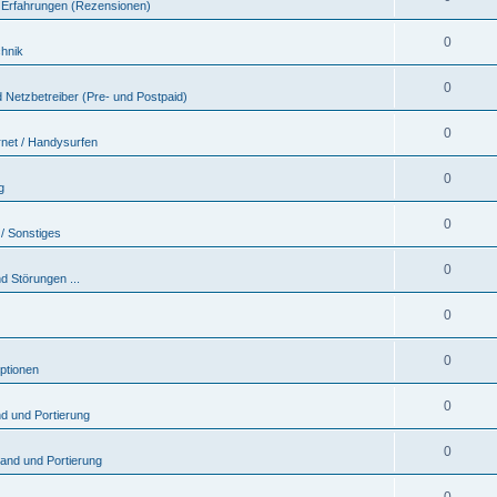
 & Erfahrungen (Rezensionen)
0
chnik
0
 Netzbetreiber (Pre- und Postpaid)
0
rnet / Handysurfen
0
g
0
/ Sonstiges
0
d Störungen ...
0
0
ptionen
0
nd und Portierung
0
sand und Portierung