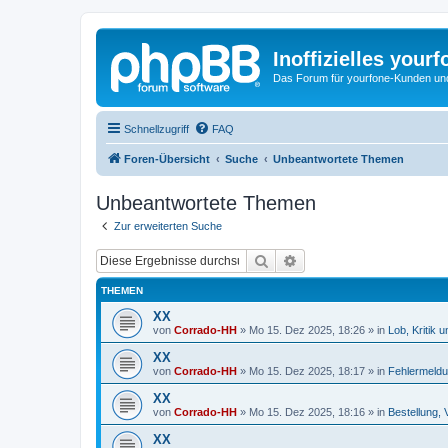
Inoffizielles your
Das Forum für yourfone-Kunden und I
Schnellzugriff
FAQ
Foren-Übersicht
Suche
Unbeantwortete Themen
Unbeantwortete Themen
Zur erweiterten Suche
Suche
Erweiterte Suche
THEMEN
XX
von
Corrado-HH
»
Mo 15. Dez 2025, 18:26
» in
Lob, Kritik 
XX
von
Corrado-HH
»
Mo 15. Dez 2025, 18:17
» in
Fehlermeld
XX
von
Corrado-HH
»
Mo 15. Dez 2025, 18:16
» in
Bestellung, 
XX