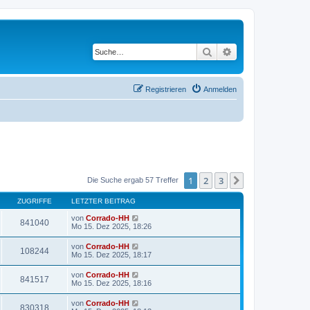
Suche
Erweiterte Suche
Registrieren
Anmelden
1
2
3
Nächste
Die Suche ergab 57 Treffer
ZUGRIFFE
LETZTER BEITRAG
von
Corrado-HH
841040
Mo 15. Dez 2025, 18:26
von
Corrado-HH
108244
Mo 15. Dez 2025, 18:17
von
Corrado-HH
841517
Mo 15. Dez 2025, 18:16
von
Corrado-HH
830318