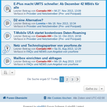
E-Plus macht UMTS schneller: Ab Dezember 42 MBit/s für
alle
Letzter Beitrag von
Corrado-HH
«
Mi 27. Nov 2013, 13:09
Verfasst in
Provider und Netzbetreiber (Pre- und Postpaid)
D2 eine Alternative?
Letzter Beitrag von
Loretta
«
Mo 18. Nov 2013, 10:34
Verfasst in
Provider und Netzbetreiber (Pre- und Postpaid)
T-Mobile USA startet kostenloses Daten-Roaming
Letzter Beitrag von
Corrado-HH
«
Do 10. Okt 2013, 18:58
Verfasst in
Provider und Netzbetreiber (Pre- und Postpaid)
Netz und Technologiepartner von yourfone.de
Letzter Beitrag von
Corrado-HH
«
Sa 31. Aug 2013, 12:29
Verfasst in
FAQs und NEWS zum Angebot von yourfone
Mailbox einrichten und abfragen
Letzter Beitrag von
Corrado-HH
«
Mo 19. Aug 2013, 13:57
Verfasst in
FAQs und NEWS zum Angebot von yourfone
1
2
3
Nächste
Die Suche ergab 57 Treffer
Gehe zu
Foren-Übersicht
Alle Cookies löschen
Alle Zeiten sind
UTC+02:00
Powered by
phpBB
® Forum Software © phpBB Limited