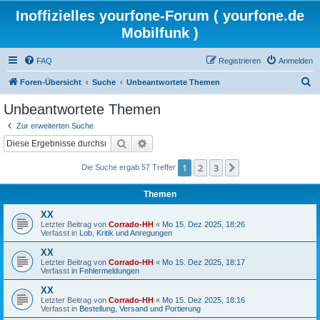
Inoffizielles yourfone-Forum ( yourfone.de
Mobilfunk )
FAQ
Registrieren
Anmelden
S
Foren-Übersicht
Suche
Unbeantwortete Themen
u
Unbeantwortete Themen
c
Zur erweiterten Suche
h
Suche
Erweiterte Suche
e
1
2
3
Nächste
Die Suche ergab 57 Treffer
Themen
XX
Letzter Beitrag von
Corrado-HH
«
Mo 15. Dez 2025, 18:26
Verfasst in
Lob, Kritik und Anregungen
XX
Letzter Beitrag von
Corrado-HH
«
Mo 15. Dez 2025, 18:17
Verfasst in
Fehlermeldungen
XX
Letzter Beitrag von
Corrado-HH
«
Mo 15. Dez 2025, 18:16
Verfasst in
Bestellung, Versand und Portierung