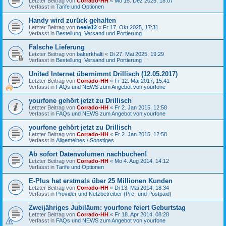
Letzter Beitrag von
Corrado-HH
«
Mo 15. Dez 2025, 18:07
Verfasst in
Tarife und Optionen
Handy wird zurück gehalten
Letzter Beitrag von
neele12
«
Fr 17. Okt 2025, 17:31
Verfasst in
Bestellung, Versand und Portierung
Falsche Lieferung
Letzter Beitrag von
bakerkhalti
«
Di 27. Mai 2025, 19:29
Verfasst in
Bestellung, Versand und Portierung
United Internet übernimmt Drillisch (12.05.2017)
Letzter Beitrag von
Corrado-HH
«
Fr 12. Mai 2017, 15:41
Verfasst in
FAQs und NEWS zum Angebot von yourfone
yourfone gehört jetzt zu Drillisch
Letzter Beitrag von
Corrado-HH
«
Fr 2. Jan 2015, 12:58
Verfasst in
FAQs und NEWS zum Angebot von yourfone
yourfone gehört jetzt zu Drillisch
Letzter Beitrag von
Corrado-HH
«
Fr 2. Jan 2015, 12:58
Verfasst in
Allgemeines / Sonstiges
Ab sofort Datenvolumen nachbuchen!
Letzter Beitrag von
Corrado-HH
«
Mo 4. Aug 2014, 14:12
Verfasst in
Tarife und Optionen
E-Plus hat erstmals über 25 Millionen Kunden
Letzter Beitrag von
Corrado-HH
«
Di 13. Mai 2014, 18:34
Verfasst in
Provider und Netzbetreiber (Pre- und Postpaid)
Zweijähriges Jubiläum: yourfone feiert Geburtstag
Letzter Beitrag von
Corrado-HH
«
Fr 18. Apr 2014, 08:28
Verfasst in
FAQs und NEWS zum Angebot von yourfone