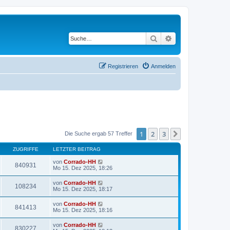
Suche
Erweiterte Suche
Registrieren
Anmelden
1
2
3
Nächste
Die Suche ergab 57 Treffer
ZUGRIFFE
LETZTER BEITRAG
von
Corrado-HH
840931
Mo 15. Dez 2025, 18:26
von
Corrado-HH
108234
Mo 15. Dez 2025, 18:17
von
Corrado-HH
841413
Mo 15. Dez 2025, 18:16
von
Corrado-HH
830227