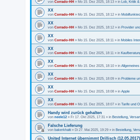
von
Corrado-HH
»
Mo 15. Dez 2025, 18:13
» in
Lob, Kritik
XX
von
Corrado-HH
»
Mo 15. Dez 2025, 18:12
» in
Mobilfunkte
XX
von
Corrado-HH
»
Mo 15. Dez 2025, 18:12
» in
Provider und
XX
von
Corrado-HH
»
Mo 15. Dez 2025, 18:11
» in
Mobiles Inte
XX
von
Corrado-HH
»
Mo 15. Dez 2025, 18:11
» in
Kaufberatun
XX
von
Corrado-HH
»
Mo 15. Dez 2025, 18:10
» in
Allgemeines 
XX
von
Corrado-HH
»
Mo 15. Dez 2025, 18:09
» in
Probleme un
XX
von
Corrado-HH
»
Mo 15. Dez 2025, 18:08
» in
Apple
XX
von
Corrado-HH
»
Mo 15. Dez 2025, 18:07
» in
Tarife und O
Handy wird zurück gehalten
von
neele12
»
Fr 17. Okt 2025, 17:31
» in
Bestellung, Versa
Falsche Lieferung
von
bakerkhalti
»
Di 27. Mai 2025, 19:29
» in
Bestellung, Ver
United Internet übernimmt Drillisch (12.05.2017)