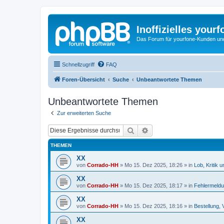
Inoffizielles your
Das Forum für yourfone-Kunden und I
Schnellzugriff
FAQ
Foren-Übersicht
Suche
Unbeantwortete Themen
Unbeantwortete Themen
Zur erweiterten Suche
Suche
Erweiterte Suche
THEMEN
XX
von
Corrado-HH
»
Mo 15. Dez 2025, 18:26
» in
Lob, Kritik 
XX
von
Corrado-HH
»
Mo 15. Dez 2025, 18:17
» in
Fehlermeld
XX
von
Corrado-HH
»
Mo 15. Dez 2025, 18:16
» in
Bestellung, 
XX