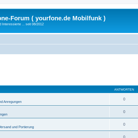
fone-Forum ( yourfone.de Mobilfunk )
nteressierte ... seit 08/2012
ANTWORTEN
0
und Anregungen
0
ungen
0
Versand und Portierung
0