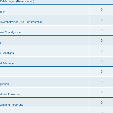
 & Erfahrungen (Rezensionen)
0
chnik
0
 Netzbetreiber (Pre- und Postpaid)
0
rnet / Handysurfen
0
g
0
/ Sonstiges
0
d Störungen ...
0
0
ptionen
0
nd und Portierung
0
sand und Portierung