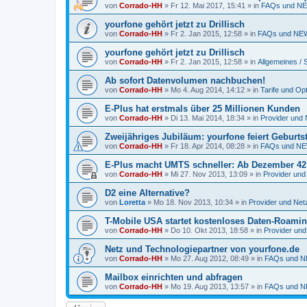
von
Corrado-HH
»
Fr 12. Mai 2017, 15:41
» in
FAQs und NE
yourfone gehört jetzt zu Drillisch
von
Corrado-HH
»
Fr 2. Jan 2015, 12:58
» in
FAQs und NEW
yourfone gehört jetzt zu Drillisch
von
Corrado-HH
»
Fr 2. Jan 2015, 12:58
» in
Allgemeines / 
Ab sofort Datenvolumen nachbuchen!
von
Corrado-HH
»
Mo 4. Aug 2014, 14:12
» in
Tarife und Op
E-Plus hat erstmals über 25 Millionen Kunden
von
Corrado-HH
»
Di 13. Mai 2014, 18:34
» in
Provider und 
Zweijähriges Jubiläum: yourfone feiert Geburts
von
Corrado-HH
»
Fr 18. Apr 2014, 08:28
» in
FAQs und NE
E-Plus macht UMTS schneller: Ab Dezember 42 M
von
Corrado-HH
»
Mi 27. Nov 2013, 13:09
» in
Provider und
D2 eine Alternative?
von
Loretta
»
Mo 18. Nov 2013, 10:34
» in
Provider und Netz
T-Mobile USA startet kostenloses Daten-Roami
von
Corrado-HH
»
Do 10. Okt 2013, 18:58
» in
Provider und
Netz und Technologiepartner von yourfone.de
von
Corrado-HH
»
Mo 27. Aug 2012, 08:49
» in
FAQs und N
Mailbox einrichten und abfragen
von
Corrado-HH
»
Mo 19. Aug 2013, 13:57
» in
FAQs und N