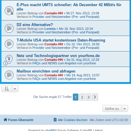
E-Plus macht UMTS schneller: Ab Dezember 42 MBit/s für
alle
Letzter Beitrag von
Corrado-HH
«
Mi 27. Nov 2013, 13:09
Verfasst in
Provider und Netzbetreiber (Pre- und Postpaid)
D2 eine Alternative?
Letzter Beitrag von
Loretta
«
Mo 18. Nov 2013, 10:34
Verfasst in
Provider und Netzbetreiber (Pre- und Postpaid)
T-Mobile USA startet kostenloses Daten-Roaming
Letzter Beitrag von
Corrado-HH
«
Do 10. Okt 2013, 18:58
Verfasst in
Provider und Netzbetreiber (Pre- und Postpaid)
Netz und Technologiepartner von yourfone.de
Letzter Beitrag von
Corrado-HH
«
Sa 31. Aug 2013, 12:29
Verfasst in
FAQs und NEWS zum Angebot von yourfone
Mailbox einrichten und abfragen
Letzter Beitrag von
Corrado-HH
«
Mo 19. Aug 2013, 13:57
Verfasst in
FAQs und NEWS zum Angebot von yourfone
1
2
3
Nächste
Die Suche ergab 57 Treffer
Gehe zu
Foren-Übersicht
Alle Cookies löschen
Alle Zeiten sind
UTC+02:00
Powered by
phpBB
® Forum Software © phpBB Limited