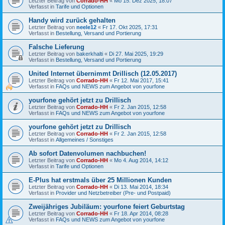
Letzter Beitrag von
Corrado-HH
«
Mo 15. Dez 2025, 18:07
Verfasst in
Tarife und Optionen
Handy wird zurück gehalten
Letzter Beitrag von
neele12
«
Fr 17. Okt 2025, 17:31
Verfasst in
Bestellung, Versand und Portierung
Falsche Lieferung
Letzter Beitrag von
bakerkhalti
«
Di 27. Mai 2025, 19:29
Verfasst in
Bestellung, Versand und Portierung
United Internet übernimmt Drillisch (12.05.2017)
Letzter Beitrag von
Corrado-HH
«
Fr 12. Mai 2017, 15:41
Verfasst in
FAQs und NEWS zum Angebot von yourfone
yourfone gehört jetzt zu Drillisch
Letzter Beitrag von
Corrado-HH
«
Fr 2. Jan 2015, 12:58
Verfasst in
FAQs und NEWS zum Angebot von yourfone
yourfone gehört jetzt zu Drillisch
Letzter Beitrag von
Corrado-HH
«
Fr 2. Jan 2015, 12:58
Verfasst in
Allgemeines / Sonstiges
Ab sofort Datenvolumen nachbuchen!
Letzter Beitrag von
Corrado-HH
«
Mo 4. Aug 2014, 14:12
Verfasst in
Tarife und Optionen
E-Plus hat erstmals über 25 Millionen Kunden
Letzter Beitrag von
Corrado-HH
«
Di 13. Mai 2014, 18:34
Verfasst in
Provider und Netzbetreiber (Pre- und Postpaid)
Zweijähriges Jubiläum: yourfone feiert Geburtstag
Letzter Beitrag von
Corrado-HH
«
Fr 18. Apr 2014, 08:28
Verfasst in
FAQs und NEWS zum Angebot von yourfone