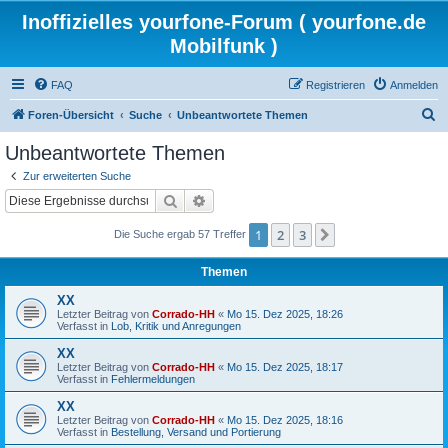
Inoffizielles yourfone-Forum ( yourfone.de
Mobilfunk )
FAQ
Registrieren
Anmelden
S
Foren-Übersicht
Suche
Unbeantwortete Themen
u
Unbeantwortete Themen
c
Zur erweiterten Suche
h
Suche
Erweiterte Suche
e
1
2
3
Nächste
Die Suche ergab 57 Treffer
Themen
XX
Letzter Beitrag von
Corrado-HH
«
Mo 15. Dez 2025, 18:26
Verfasst in
Lob, Kritik und Anregungen
XX
Letzter Beitrag von
Corrado-HH
«
Mo 15. Dez 2025, 18:17
Verfasst in
Fehlermeldungen
XX
Letzter Beitrag von
Corrado-HH
«
Mo 15. Dez 2025, 18:16
Verfasst in
Bestellung, Versand und Portierung