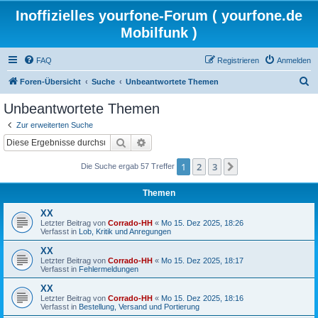
Inoffizielles yourfone-Forum ( yourfone.de
Mobilfunk )
FAQ
Registrieren
Anmelden
S
Foren-Übersicht
Suche
Unbeantwortete Themen
u
Unbeantwortete Themen
c
Zur erweiterten Suche
h
Suche
Erweiterte Suche
e
1
2
3
Nächste
Die Suche ergab 57 Treffer
Themen
XX
Letzter Beitrag von
Corrado-HH
«
Mo 15. Dez 2025, 18:26
Verfasst in
Lob, Kritik und Anregungen
XX
Letzter Beitrag von
Corrado-HH
«
Mo 15. Dez 2025, 18:17
Verfasst in
Fehlermeldungen
XX
Letzter Beitrag von
Corrado-HH
«
Mo 15. Dez 2025, 18:16
Verfasst in
Bestellung, Versand und Portierung