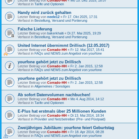
Letzter Beitrag von
Corrado-HH
«
Mo 15. Dez 2025, 18:07
Verfasst in
Tarife und Optionen
Handy wird zurück gehalten
Letzter Beitrag von
neele12
«
Fr 17. Okt 2025, 17:31
Verfasst in
Bestellung, Versand und Portierung
Falsche Lieferung
Letzter Beitrag von
bakerkhalti
«
Di 27. Mai 2025, 19:29
Verfasst in
Bestellung, Versand und Portierung
United Internet übernimmt Drillisch (12.05.2017)
Letzter Beitrag von
Corrado-HH
«
Fr 12. Mai 2017, 15:41
Verfasst in
FAQs und NEWS zum Angebot von yourfone
yourfone gehört jetzt zu Drillisch
Letzter Beitrag von
Corrado-HH
«
Fr 2. Jan 2015, 12:58
Verfasst in
FAQs und NEWS zum Angebot von yourfone
yourfone gehört jetzt zu Drillisch
Letzter Beitrag von
Corrado-HH
«
Fr 2. Jan 2015, 12:58
Verfasst in
Allgemeines / Sonstiges
Ab sofort Datenvolumen nachbuchen!
Letzter Beitrag von
Corrado-HH
«
Mo 4. Aug 2014, 14:12
Verfasst in
Tarife und Optionen
E-Plus hat erstmals über 25 Millionen Kunden
Letzter Beitrag von
Corrado-HH
«
Di 13. Mai 2014, 18:34
Verfasst in
Provider und Netzbetreiber (Pre- und Postpaid)
Zweijähriges Jubiläum: yourfone feiert Geburtstag
Letzter Beitrag von
Corrado-HH
«
Fr 18. Apr 2014, 08:28
Verfasst in
FAQs und NEWS zum Angebot von yourfone