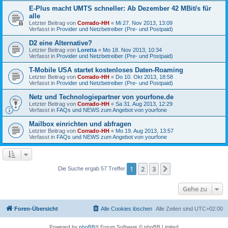
E-Plus macht UMTS schneller: Ab Dezember 42 MBit/s für
alle
Letzter Beitrag von
Corrado-HH
«
Mi 27. Nov 2013, 13:09
Verfasst in
Provider und Netzbetreiber (Pre- und Postpaid)
D2 eine Alternative?
Letzter Beitrag von
Loretta
«
Mo 18. Nov 2013, 10:34
Verfasst in
Provider und Netzbetreiber (Pre- und Postpaid)
T-Mobile USA startet kostenloses Daten-Roaming
Letzter Beitrag von
Corrado-HH
«
Do 10. Okt 2013, 18:58
Verfasst in
Provider und Netzbetreiber (Pre- und Postpaid)
Netz und Technologiepartner von yourfone.de
Letzter Beitrag von
Corrado-HH
«
Sa 31. Aug 2013, 12:29
Verfasst in
FAQs und NEWS zum Angebot von yourfone
Mailbox einrichten und abfragen
Letzter Beitrag von
Corrado-HH
«
Mo 19. Aug 2013, 13:57
Verfasst in
FAQs und NEWS zum Angebot von yourfone
1
2
3
Nächste
Die Suche ergab 57 Treffer
Gehe zu
Foren-Übersicht
Alle Cookies löschen
Alle Zeiten sind
UTC+02:00
Powered by
phpBB
® Forum Software © phpBB Limited