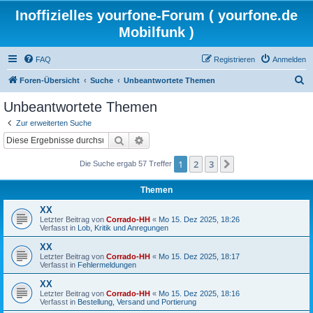
Inoffizielles yourfone-Forum ( yourfone.de
Mobilfunk )
FAQ
Registrieren
Anmelden
S
Foren-Übersicht
Suche
Unbeantwortete Themen
u
Unbeantwortete Themen
c
Zur erweiterten Suche
h
Suche
Erweiterte Suche
e
1
2
3
Nächste
Die Suche ergab 57 Treffer
Themen
XX
Letzter Beitrag von
Corrado-HH
«
Mo 15. Dez 2025, 18:26
Verfasst in
Lob, Kritik und Anregungen
XX
Letzter Beitrag von
Corrado-HH
«
Mo 15. Dez 2025, 18:17
Verfasst in
Fehlermeldungen
XX
Letzter Beitrag von
Corrado-HH
«
Mo 15. Dez 2025, 18:16
Verfasst in
Bestellung, Versand und Portierung