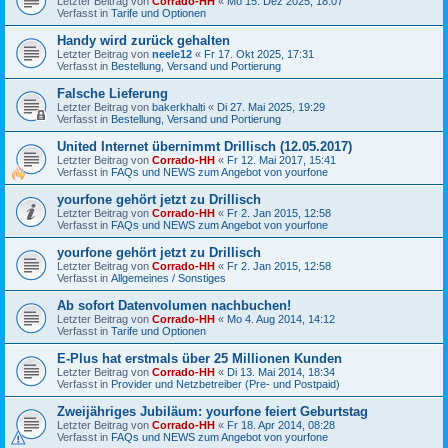
Letzter Beitrag von
Corrado-HH
«
Mo 15. Dez 2025, 18:07
Verfasst in
Tarife und Optionen
Handy wird zurück gehalten
Letzter Beitrag von
neele12
«
Fr 17. Okt 2025, 17:31
Verfasst in
Bestellung, Versand und Portierung
Falsche Lieferung
Letzter Beitrag von
bakerkhalti
«
Di 27. Mai 2025, 19:29
Verfasst in
Bestellung, Versand und Portierung
United Internet übernimmt Drillisch (12.05.2017)
Letzter Beitrag von
Corrado-HH
«
Fr 12. Mai 2017, 15:41
Verfasst in
FAQs und NEWS zum Angebot von yourfone
yourfone gehört jetzt zu Drillisch
Letzter Beitrag von
Corrado-HH
«
Fr 2. Jan 2015, 12:58
Verfasst in
FAQs und NEWS zum Angebot von yourfone
yourfone gehört jetzt zu Drillisch
Letzter Beitrag von
Corrado-HH
«
Fr 2. Jan 2015, 12:58
Verfasst in
Allgemeines / Sonstiges
Ab sofort Datenvolumen nachbuchen!
Letzter Beitrag von
Corrado-HH
«
Mo 4. Aug 2014, 14:12
Verfasst in
Tarife und Optionen
E-Plus hat erstmals über 25 Millionen Kunden
Letzter Beitrag von
Corrado-HH
«
Di 13. Mai 2014, 18:34
Verfasst in
Provider und Netzbetreiber (Pre- und Postpaid)
Zweijähriges Jubiläum: yourfone feiert Geburtstag
Letzter Beitrag von
Corrado-HH
«
Fr 18. Apr 2014, 08:28
Verfasst in
FAQs und NEWS zum Angebot von yourfone