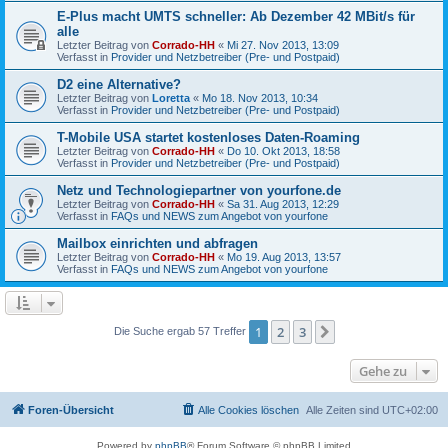
E-Plus macht UMTS schneller: Ab Dezember 42 MBit/s für
alle
Letzter Beitrag von
Corrado-HH
«
Mi 27. Nov 2013, 13:09
Verfasst in
Provider und Netzbetreiber (Pre- und Postpaid)
D2 eine Alternative?
Letzter Beitrag von
Loretta
«
Mo 18. Nov 2013, 10:34
Verfasst in
Provider und Netzbetreiber (Pre- und Postpaid)
T-Mobile USA startet kostenloses Daten-Roaming
Letzter Beitrag von
Corrado-HH
«
Do 10. Okt 2013, 18:58
Verfasst in
Provider und Netzbetreiber (Pre- und Postpaid)
Netz und Technologiepartner von yourfone.de
Letzter Beitrag von
Corrado-HH
«
Sa 31. Aug 2013, 12:29
Verfasst in
FAQs und NEWS zum Angebot von yourfone
Mailbox einrichten und abfragen
Letzter Beitrag von
Corrado-HH
«
Mo 19. Aug 2013, 13:57
Verfasst in
FAQs und NEWS zum Angebot von yourfone
1
2
3
Nächste
Die Suche ergab 57 Treffer
Gehe zu
Foren-Übersicht
Alle Cookies löschen
Alle Zeiten sind
UTC+02:00
Powered by
phpBB
® Forum Software © phpBB Limited