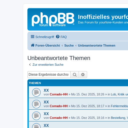
Inoffizielles your
Das Forum für yourfone-Kunden und I
Schnellzugriff
FAQ
Foren-Übersicht
Suche
Unbeantwortete Themen
Unbeantwortete Themen
Zur erweiterten Suche
Suche
Erweiterte Suche
THEMEN
XX
von
Corrado-HH
»
Mo 15. Dez 2025, 18:26
» in
Lob, Kritik 
XX
von
Corrado-HH
»
Mo 15. Dez 2025, 18:17
» in
Fehlermeld
XX
von
Corrado-HH
»
Mo 15. Dez 2025, 18:16
» in
Bestellung, 
XX