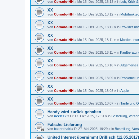
von
Corrado-HH
»
Mo 15. Dez 2025, 18:13
» in
Lob, Kritik
XX
von
Corrado-HH
»
Mo 15. Dez 2025, 18:12
» in
Mobilfunkte
XX
von
Corrado-HH
»
Mo 15. Dez 2025, 18:12
» in
Provider und
XX
von
Corrado-HH
»
Mo 15. Dez 2025, 18:11
» in
Mobiles Inte
XX
von
Corrado-HH
»
Mo 15. Dez 2025, 18:11
» in
Kaufberatun
XX
von
Corrado-HH
»
Mo 15. Dez 2025, 18:10
» in
Allgemeines 
XX
von
Corrado-HH
»
Mo 15. Dez 2025, 18:09
» in
Probleme un
XX
von
Corrado-HH
»
Mo 15. Dez 2025, 18:08
» in
Apple
XX
von
Corrado-HH
»
Mo 15. Dez 2025, 18:07
» in
Tarife und O
Handy wird zurück gehalten
von
neele12
»
Fr 17. Okt 2025, 17:31
» in
Bestellung, Versa
Falsche Lieferung
von
bakerkhalti
»
Di 27. Mai 2025, 19:29
» in
Bestellung, Ver
United Internet übernimmt Drillisch (12.05.2017)