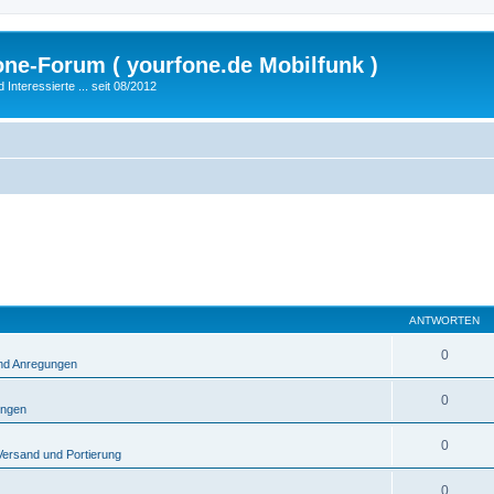
fone-Forum ( yourfone.de Mobilfunk )
nteressierte ... seit 08/2012
ANTWORTEN
0
und Anregungen
0
ungen
0
Versand und Portierung
0