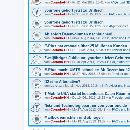
von
Corrado-HH
»
Fr 12. Mai 2017, 15:41
» in
FAQs und NE
yourfone gehört jetzt zu Drillisch
von
Corrado-HH
»
Fr 2. Jan 2015, 12:58
» in
FAQs und NEW
yourfone gehört jetzt zu Drillisch
von
Corrado-HH
»
Fr 2. Jan 2015, 12:58
» in
Allgemeines / 
Ab sofort Datenvolumen nachbuchen!
von
Corrado-HH
»
Mo 4. Aug 2014, 14:12
» in
Tarife und Op
E-Plus hat erstmals über 25 Millionen Kunden
von
Corrado-HH
»
Di 13. Mai 2014, 18:34
» in
Provider und 
Zweijähriges Jubiläum: yourfone feiert Geburts
von
Corrado-HH
»
Fr 18. Apr 2014, 08:28
» in
FAQs und NE
E-Plus macht UMTS schneller: Ab Dezember 42 M
von
Corrado-HH
»
Mi 27. Nov 2013, 13:09
» in
Provider und
D2 eine Alternative?
von
Loretta
»
Mo 18. Nov 2013, 10:34
» in
Provider und Netz
T-Mobile USA startet kostenloses Daten-Roami
von
Corrado-HH
»
Do 10. Okt 2013, 18:58
» in
Provider und
Netz und Technologiepartner von yourfone.de
von
Corrado-HH
»
Mo 27. Aug 2012, 08:49
» in
FAQs und N
Mailbox einrichten und abfragen
von
Corrado-HH
»
Mo 19. Aug 2013, 13:57
» in
FAQs und N