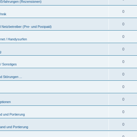
 & Erfahrungen (Rezensionen)
0
chnik
0
 Netzbetreiber (Pre- und Postpaid)
0
rnet / Handysurfen
0
g
0
/ Sonstiges
0
d Störungen ...
0
0
ptionen
0
nd und Portierung
0
sand und Portierung