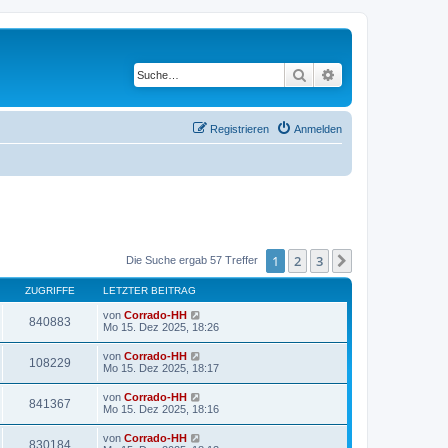
Suche
Erweiterte Suche
Registrieren
Anmelden
1
2
3
Nächste
Die Suche ergab 57 Treffer
ZUGRIFFE
LETZTER BEITRAG
von
Corrado-HH
840883
Mo 15. Dez 2025, 18:26
von
Corrado-HH
108229
Mo 15. Dez 2025, 18:17
von
Corrado-HH
841367
Mo 15. Dez 2025, 18:16
von
Corrado-HH
830184