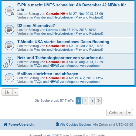
E-Plus macht UMTS schneller: Ab Dezember 42 MBit/s für
alle
Letzter Beitrag von
Corrado-HH
«
Mi 27. Nov 2013, 13:09
Verfasst in
Provider und Netzbetreiber (Pre- und Postpaid)
D2 eine Alternative?
Letzter Beitrag von
Loretta
«
Mo 18. Nov 2013, 10:34
Verfasst in
Provider und Netzbetreiber (Pre- und Postpaid)
T-Mobile USA startet kostenloses Daten-Roaming
Letzter Beitrag von
Corrado-HH
«
Do 10. Okt 2013, 18:58
Verfasst in
Provider und Netzbetreiber (Pre- und Postpaid)
Netz und Technologiepartner von yourfone.de
Letzter Beitrag von
Corrado-HH
«
Sa 31. Aug 2013, 12:29
Verfasst in
FAQs und NEWS zum Angebot von yourfone
Mailbox einrichten und abfragen
Letzter Beitrag von
Corrado-HH
«
Mo 19. Aug 2013, 13:57
Verfasst in
FAQs und NEWS zum Angebot von yourfone
1
2
3
Nächste
Die Suche ergab 57 Treffer
Gehe zu
Foren-Übersicht
Alle Cookies löschen
Alle Zeiten sind
UTC+02:00
Powered by
phpBB
® Forum Software © phpBB Limited