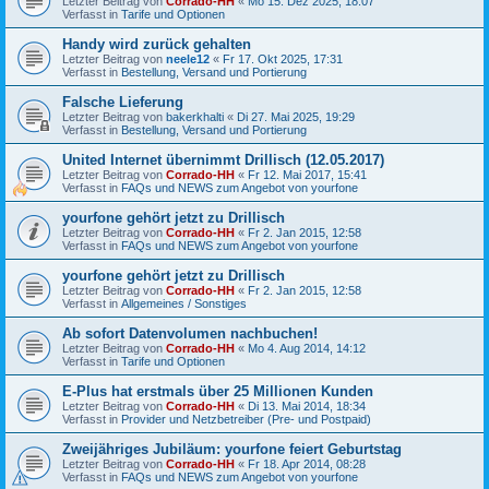
Letzter Beitrag von
Corrado-HH
«
Mo 15. Dez 2025, 18:07
Verfasst in
Tarife und Optionen
Handy wird zurück gehalten
Letzter Beitrag von
neele12
«
Fr 17. Okt 2025, 17:31
Verfasst in
Bestellung, Versand und Portierung
Falsche Lieferung
Letzter Beitrag von
bakerkhalti
«
Di 27. Mai 2025, 19:29
Verfasst in
Bestellung, Versand und Portierung
United Internet übernimmt Drillisch (12.05.2017)
Letzter Beitrag von
Corrado-HH
«
Fr 12. Mai 2017, 15:41
Verfasst in
FAQs und NEWS zum Angebot von yourfone
yourfone gehört jetzt zu Drillisch
Letzter Beitrag von
Corrado-HH
«
Fr 2. Jan 2015, 12:58
Verfasst in
FAQs und NEWS zum Angebot von yourfone
yourfone gehört jetzt zu Drillisch
Letzter Beitrag von
Corrado-HH
«
Fr 2. Jan 2015, 12:58
Verfasst in
Allgemeines / Sonstiges
Ab sofort Datenvolumen nachbuchen!
Letzter Beitrag von
Corrado-HH
«
Mo 4. Aug 2014, 14:12
Verfasst in
Tarife und Optionen
E-Plus hat erstmals über 25 Millionen Kunden
Letzter Beitrag von
Corrado-HH
«
Di 13. Mai 2014, 18:34
Verfasst in
Provider und Netzbetreiber (Pre- und Postpaid)
Zweijähriges Jubiläum: yourfone feiert Geburtstag
Letzter Beitrag von
Corrado-HH
«
Fr 18. Apr 2014, 08:28
Verfasst in
FAQs und NEWS zum Angebot von yourfone