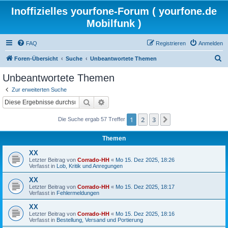
Inoffizielles yourfone-Forum ( yourfone.de
Mobilfunk )
FAQ
Registrieren
Anmelden
S
Foren-Übersicht
Suche
Unbeantwortete Themen
u
Unbeantwortete Themen
c
Zur erweiterten Suche
h
Suche
Erweiterte Suche
e
1
2
3
Nächste
Die Suche ergab 57 Treffer
Themen
XX
Letzter Beitrag von
Corrado-HH
«
Mo 15. Dez 2025, 18:26
Verfasst in
Lob, Kritik und Anregungen
XX
Letzter Beitrag von
Corrado-HH
«
Mo 15. Dez 2025, 18:17
Verfasst in
Fehlermeldungen
XX
Letzter Beitrag von
Corrado-HH
«
Mo 15. Dez 2025, 18:16
Verfasst in
Bestellung, Versand und Portierung